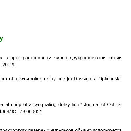
gy
са в пространственном чирпе двухрешетчатой линии
. 20–29.
irp of a two-grating delay line [in Russian] // Opticheskii
tial chirp of a two-grating delay line," Journal of Optical
0.1364/JOT.78.000651
ьтракоротких лазерных импульсов обычно используется