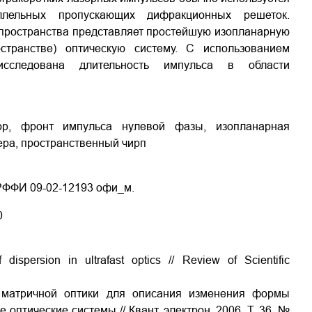
лельных пропускающих дифракционных решеток.
пространства представляет простейшую изопланарную
транстве) оптическую систему. C использованием
исследована длительность импульса в области
сор, фронт импульса нулевой фазы, изопланарная
ера, пространственный чирп
РФФИ 09-02-12193 офи_м.
0
dispersion in ultrafast optics // Review of Scientific
 матричной оптики для описания изменения формы
птические системы // Квант. электрон. 2006. Т. 36. №