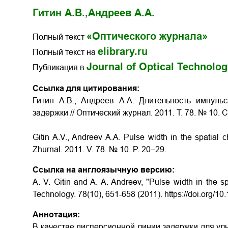
Гитин А.В.,
Андреев А.А.
«Оптического журнала»
Полный текст
elibrary.ru
Полный текст на
Journal of Optical Technolo
Публикация в
Ссылка для цитирования:
Гитин А.В., Андреев А.А. Длительность импуль
задержки // Оптический журнал. 2011. Т. 78. № 10. С
Gitin A.V., Andreev A.A. Pulse width in the spatial ch
Zhurnal. 2011. V. 78. № 10. P. 20–29.
Ссылка на англоязычную версию:
A. V. Gitin and A. A. Andreev, "Pulse width in the spa
Technology. 78(10), 651-658 (2011). https://doi.org/1
Аннотация:
В качестве дисперсионной линии задержки для ул