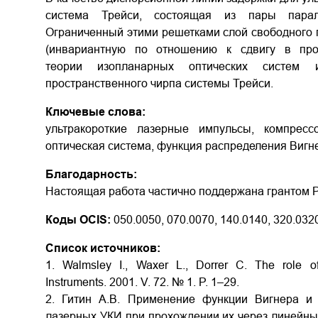
система Трейси, состоящая из пары парал
Ограниченный этими решетками слой свободного 
(инвариантную по отношению к сдвигу в прос
теории изопланарных оптических систем 
пространственного чирпа системы Трейси.
Ключевые слова:
ультракороткие лазерные импульсы, компрес
оптическая система, функция распределения Вигн
Благодарность:
Настоящая работа частично поддержана грантом 
Коды OCIS:
050.0050, 070.0070, 140.0140, 320.032
Список источников:
1. Walmsley I., Waxer L., Dorrer C. The role of 
Instruments. 2001. V. 72. № 1. P. 1–29.
2. Гитин А.В. Применение функции Вигнера и
лазерных УКИ при прохождении их через линейные о