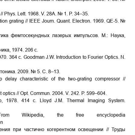
/ Phys. Lett. 1968. V. 28A. № 1. P. 34–35.
tion grating // IEEE Journ. Quant. Electron. 1969. QE-5. №
тика фемтосекундных лазерых импульсов. М.: Наука,
ика, 1974. 206 с.
0. 364 с. Goodman J.W. Introduction to Fourier Optics. N.
тоника. 2009. № 5. C. 8–13.
p delay characteristic of the two-grating compressor //
ast optics // Opt. Commun. 2004. V. 242. P. 599–604.
 1978. 414 с. Lloyd J.M. Thermal Imaging System.
From Wikipedia, the free encyclopedia
on
ения при частично когерентном освещении // Труды