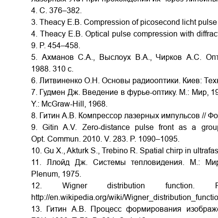
4. C. 376–382.
3. Theacy E.B. Compression of picosecond licht pulse /
4. Theacy E.B. Optical pulse compression with diffrac
9. P. 454–458.
5. Ахманов С.А., Выслоух В.А., Чирков А.С. Оп
1988. 310 c.
6. Литвиненко О.Н. Основы радиооптики. Киев: Техн
7. Гудмен Дж. Введение в фурье-оптику. М.: Мир, 197
Y.: McGraw-Hill, 1968.
8. Гитин А.В. Компрессор лазерных импульсов // Фо
9. Gitin A.V. Zero-distance pulse front as a grou
Opt. Commun. 2010. V. 283. P. 1090–1095.
10. Gu X., Akturk S., Trebino R. Spatial chirp in ultraf
11. Ллойд Дж. Системы тепловидения. М.: Мир,
Plenum, 1975.
12. Wigner distribution function. 
http://en.wikipedia.org/wiki/Wigner_distribution_functi
13. Гитин А.В. Процесс формирования изображ