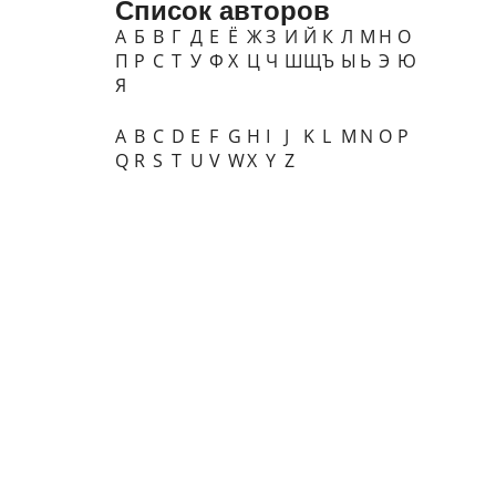
Список авторов
А
Б
В
Г
Д
Е
Ё
Ж
З
И
Й
К
Л
М
Н
О
П
Р
С
Т
У
Ф
Х
Ц
Ч
Ш
Щ
Ъ
Ы
Ь
Э
Ю
Я
A
B
C
D
E
F
G
H
I
J
K
L
M
N
O
P
Q
R
S
T
U
V
W
X
Y
Z