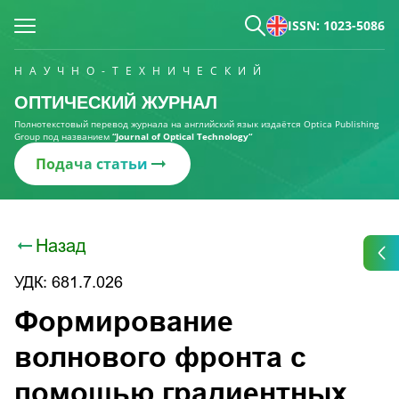
ISSN: 1023-5086
НАУЧНО-ТЕХНИЧЕСКИЙ
ОПТИЧЕСКИЙ ЖУРНАЛ
Полнотекстовый перевод журнала на английский язык издаётся Optica Publishing
Group под названием
“Journal of Optical Technology“
Подача статьи
Назад
УДК: 681.7.026
Формирование
волнового фронта с
помощью градиентных