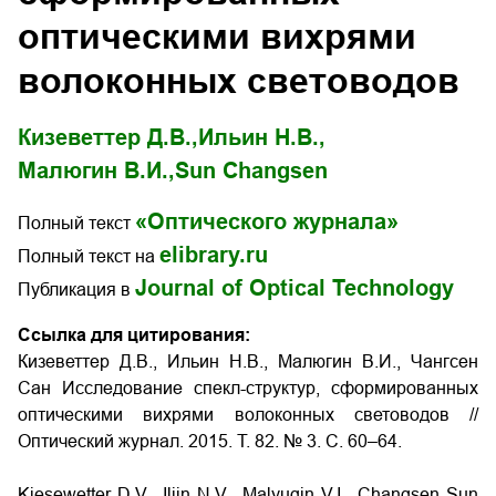
оптическими вихрями
волоконных световодов
Кизеветтер Д.В.,
Ильин Н.В.,
Малюгин В.И.,
Sun Changsen
«Оптического журнала»
Полный текст
elibrary.ru
Полный текст на
Journal of Optical Technology
Публикация в
Ссылка для цитирования:
Кизеветтер Д.В., Ильин Н.В., Малюгин В.И., Чангсен
Сан Исследование спекл-структур, сформированных
оптическими вихрями волоконных световодов
//
Оптический журнал. 2015. Т. 82. № 3. С. 60–64.
Kiesewetter D.V., Iliin N.V., Malyugin V.I., Changsen Sun