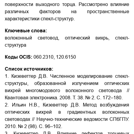
поверхности выходного торца. Рассмотрено влияние
различных факторов на пространственные
характеристики спекл-структур.
Ключевые слова:
волоконный световод, оптический вихрь, спекл-
структура
Коды OCIS:
060.2310, 120.6150
Список источников:
1. Кизеветтер Д.В. Численное моделирование спекл-
структуры, образованной излучением оптических
вихрей многомодового волоконного световода //
Квантовая электроника. 2008. Т. 38. № 2. С. 172–180.
2. Ильин Н.В., Кизеветтер Д.В. Метод возбуждения
оптических вихрей в градиентных волоконных
световодах // Научно-технические ведомости СПбГПУ.
2010. № 2 (98). С. 96–102.
3. Кизеветтер Д.В. Влияние дефектов торцевых