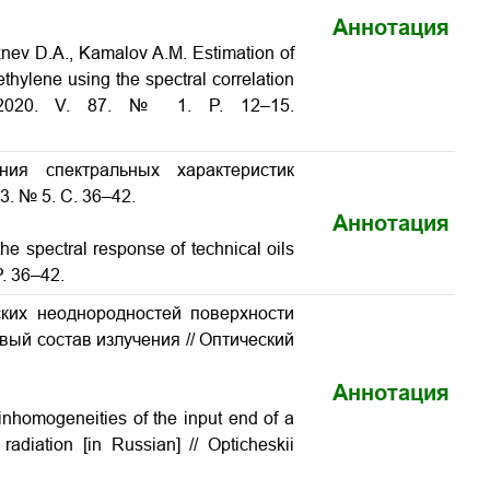
Аннотация
znev D.A., Kamalov A.M. Estimation of
thylene using the spectral correlation
l. 2020. V. 87. № 1. P. 12–15.
ния спектральных характеристик
3. № 5. С. 36–42.
Аннотация
e spectral response of technical oils
P. 36–42.
ских неоднородностей поверхности
овый состав излучения
// Оптический
Аннотация
inhomogeneities of the input end of a
f radiation
[in Russian] // Opticheskii