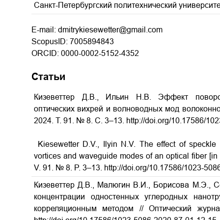
Санкт-Петербургский политехнический университет
E-mail: dmitrykiesewetter@gmail.com
ScopusID: 7005894843
ORCID: 0000-0002-5152-4352
Статьи
Кизеветтер Д.В., Ильин Н.В. Эффект повор
оптических вихрей и волноводных мод волоконног
2024. Т. 91. № 8. С. 3–13. http://doi.org/10.17586/1
Kiesewetter D.V., Ilyin N.V. The effect of speckle r
vortices and waveguide modes of an optical fiber [in 
V. 91. № 8. P. 3–13. http://doi.org/10.17586/1023-50
Кизеветтер Д.В., Малюгин В.И., Борисова М.Э., 
концентрации одностенных углеродных нанотр
корреляционным методом // Оптический журна