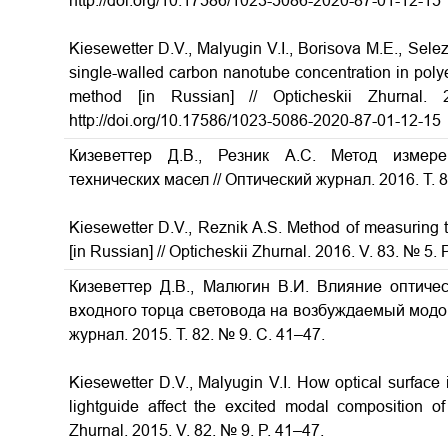
http://doi.org/10.17586/1023-5086-2020-87-01-12-15
Kiesewetter D.V., Malyugin V.I., Borisova M.E., Sele
single-walled carbon nanotube concentration in polye
method [in Russian] // Opticheskii Zhurna
http://doi.org/10.17586/1023-5086-2020-87-01-12-15
Кизеветтер Д.В., Резник А.С. Метод измере
технических масел
// Оптический журнал. 2016. Т. 8
Kiesewetter D.V., Reznik A.S. Method of measuring th
[in Russian] // Opticheskii Zhurnal. 2016. V. 83. № 5. 
Кизеветтер Д.В., Малюгин В.И. Влияние оптиче
входного торца световода на возбуждаемый мод
журнал. 2015. Т. 82. № 9. С. 41–47.
Kiesewetter D.V., Malyugin V.I.
How optical surface 
lightguide affect the excited modal composition o
Zhurnal. 2015. V. 82. № 9. P. 41–47.