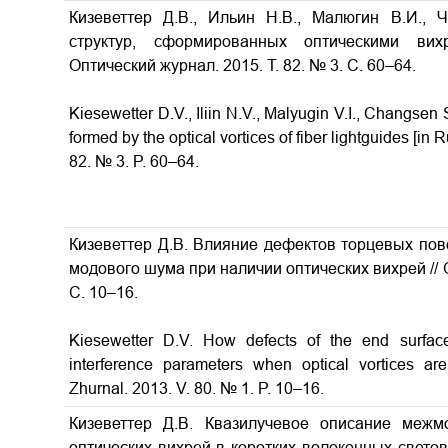
Кизеветтер Д.В., Ильин Н.В., Малюгин В.И., 
структур, сформированных оптическими ви
Оптический журнал. 2015. Т. 82. № 3. С. 60–64.
Kiesewetter D.V., Iliin N.V., Malyugin V.I., Changsen 
formed by the optical vortices of fiber lightguides
[in R
82. № 3. P. 60–64.
Кизеветтер Д.В. Влияние дефектов торцевых пов
модового шума при наличии оптических вихрей
//
С. 10–16.
Kiesewetter D.V. How defects of the end surface
interference parameters when optical vortices a
Zhurnal. 2013. V. 80. № 1. P. 10–16.
Кизеветтер Д.В. Квазилучевое описание межм
оптических вихрей в коротких волоконных светово