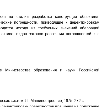
мая на стадии разработки конструкции объектива,
ческие погрешности, приводящие к децентрировкам
водится исходя из требуемых значений аберраций
ъектива, видов законов рассеяния погрешностей и с
е Министерства образования и науки Российской
ских систем. Л.: Машиностроение, 1975. 272 с.
ие децентрировки поверхностей вращения на положение