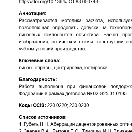
https://doi.org/10.1364/JOT.83.000743
Аннотация:
Рассматривается методика расчёта, используе
позволяющая определить допуски на технологи
линзовых компонентов объектива. Расчёт про
изображения, оптической схемы, конструкции об
учётом условий производства.
Ключевые слова:
линзы, оправы, центрировка, юстировка
Благодарность:
Работа выполнена при финансовой поддержк
Федерации в рамках договора № 02.G25.31.0195.
Коды OCIS:
220.0220; 230.0230
Список источников:
1. Губель Н.Н. Аберрации децентрированных оптиче
2. Зверев В.А., Рытова Е.С., Тимощук И.Н. Влиян