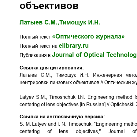
объективов
Латыев С.М.,
Тимощук И.Н.
«Оптического журнала»
Полный текст
elibrary.ru
Полный текст на
Journal of Optical Technolo
Публикация в
Ссылка для цитирования:
Латыев С.М., Тимощук И.Н. Инженерная мето
центрировки линзовых объективов
// Оптический жу
Latyev S.M., Timoshchuk I.N.
Engineering method for
centering of lens objectives
[in Russian] // Opticheskii
Ссылка на англоязычную версию:
S. M. Latyev and I. N. Timoschuk, "Engineering method 
centering of lens objectives," Journal o