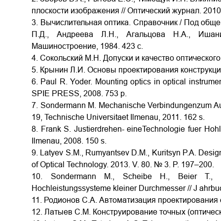
плоскости изображения // Оптический журнал. 2010. 
3. Вычислительная оптика. Справочник / Под обще
П.Д., Андреева Л.Н., Агальцова Н.А., Ишани
Машиностроение, 1984. 423 с.
4. Сокольский М.Н. Допуски и качество оптического
5. Крынин Л.И. Основы проектирования конструкци
6. Paul R. Yoder. Mounting optics in optical instrum
SPIE PRESS, 2008. 753 p.
7. Sondermann M. Mechanische Verbindungenzum Auf
19, Technische Universitaet Ilmenau, 2011. 162 s.
8. Frank S. Justierdrehen- eineTechnologie fuer Hoh
Ilmenau, 2008. 150 s.
9. Latyev S.M., Rumyantsev D.M., Kuritsyn P.A. Desig
of Optical Technology. 2013. V. 80. № 3. P. 197–200.
10. Sondermann M., Scheibe H., Beier T., T
Hochleistungssysteme kleiner Durchmesser // J ahrbu
11. Родионов С.А. Автоматизация проектирования о
12. Латыев С.М. Конструирование точных (оптически