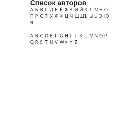
Список авторов
А
Б
В
Г
Д
Е
Ё
Ж
З
И
Й
К
Л
М
Н
О
П
Р
С
Т
У
Ф
Х
Ц
Ч
Ш
Щ
Ъ
Ы
Ь
Э
Ю
Я
A
B
C
D
E
F
G
H
I
J
K
L
M
N
O
P
Q
R
S
T
U
V
W
X
Y
Z