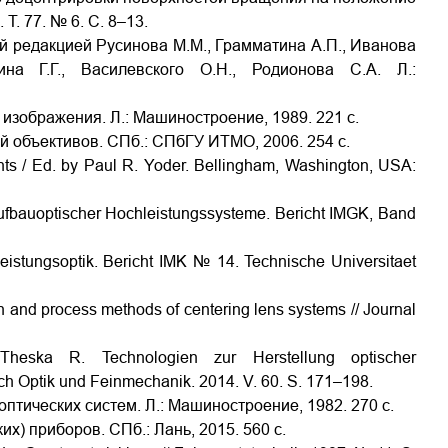
Т. 77. № 6. С. 8–13.
й редакцией Русинова М.М., Грамматина А.П., Иванова
на Г.Г., Василевского О.Н., Родионова С.А. Л.:
 изображения. Л.: Машиностроение, 1989. 221 с.
й объективов. СПб.: СПбГУ ИТМО, 2006. 254 с.
ents / Ed. by Paul R. Yoder. Bellingham, Washington, USA:
bauoptischer Hochleistungssysteme. Bericht IMGK, Band
leistungsoptik. Bericht IMK № 14. Technische Universitaet
n and process methods of centering lens systems // Journal
heska R. Technologien zur Herstellung optischer
ch Optik und Feinmechanik. 2014. V. 60. S. 171–198.
птических систем. Л.: Машиностроение, 1982. 270 с.
х) приборов. СПб.: Лань, 2015. 560 с.