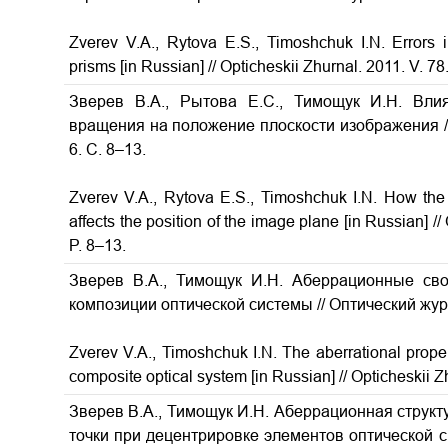
Zverev V.A., Rytova E.S., Timoshchuk I.N. Errors in 
prisms [in Russian] // Opticheskii Zhurnal. 2011. V. 78
Зверев В.А., Рытова Е.С., Тимощук И.Н. Вли
вращения на положение плоскости изображения //
6. С. 8–13.
Zverev V.A., Rytova E.S., Timoshchuk I.N. How the 
affects the position of the image plane [in Russian] /
P. 8–13.
Зверев В.А., Тимощук И.Н. Аберрационные сво
композиции оптической системы // Оптический журна
Zverev V.A., Timoshchuk I.N. The aberrational proper
composite optical system [in Russian] // Opticheskii Z
Зверев В.А., Тимощук И.Н. Аберрационная структ
точки при децентрировке элементов оптической с