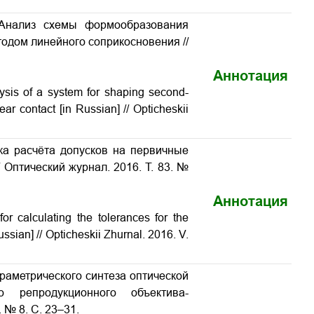
 Анализ схемы формообразования
тодом линейного соприкосновения
//
Аннотация
ysis of a system for shaping second-
near contact
[in Russian] // Opticheskii
ка расчёта допусков на первичные
/ Оптический журнал. 2016. Т. 83. №
Аннотация
or calculating the tolerances for the
ussian] // Opticheskii Zhurnal. 2016. V.
араметрического синтеза оптической
о репродукционного объектива-
. № 8. С. 23–31.