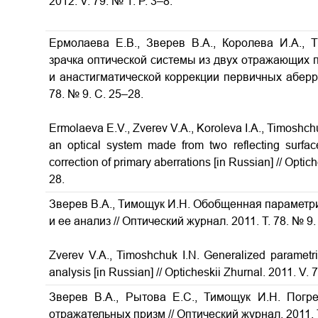
2012. V. 79. № 1. P. 3–8.
Ермолаева Е.В., Зверев В.А., Королева И.А.,
зрачка оптической системы из двух отражающих 
и анастигматической коррекции первичных аберра
78. № 9. С. 25–28.
Ermolaeva E.V., Zverev V.A., Koroleva I.A., Timoshchuk
an optical system made from two reflecting surfac
correction of primary aberrations [in Russian] // Optic
28.
Зверев В.А., Тимощук И.Н. Обобщенная параметр
и ее анализ // Оптический журнал. 2011. Т. 78. № 9.
Zverev V.A., Timoshchuk I.N. Generalized parametri
analysis [in Russian] // Opticheskii Zhurnal. 2011. V. 
Зверев В.А., Рытова Е.С., Тимощук И.Н. Погр
отражательных призм // Оптический журнал. 2011. Т