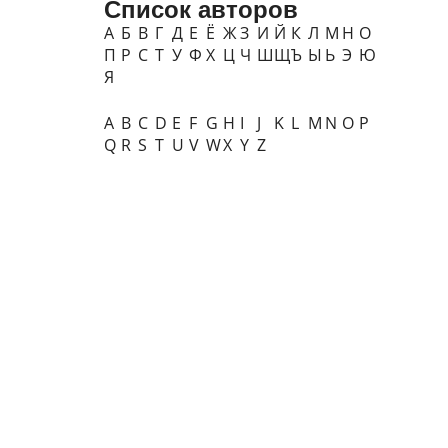
Список авторов
А
Б
В
Г
Д
Е
Ё
Ж
З
И
Й
К
Л
М
Н
О
П
Р
С
Т
У
Ф
Х
Ц
Ч
Ш
Щ
Ъ
Ы
Ь
Э
Ю
Я
A
B
C
D
E
F
G
H
I
J
K
L
M
N
O
P
Q
R
S
T
U
V
W
X
Y
Z