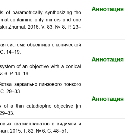
Аннотация
s of parametrically synthesizing the
igmat containing only mirrors and one
eskii Zhurnal. 2016. V. 83. № 8. P. 23–
кая система объектива с конической
 С. 14–19.
Аннотация
 system of an objective with a conical
 № 6. P. 14–19.
ства зеркально-линзового тонкого
 С. 29–33.
Аннотация
s of a thin catadioptric objective
[in
 29–33.
зовых квазиапланатов в видимой и
ал. 2015. Т. 82. № 6. С. 48–51.