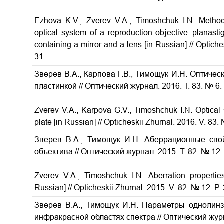
Ezhova K.V., Zverev V.A., Timoshchuk I.N.
Method
optical system of a reproduction objective–planast
containing a mirror and a lens
[in Russian] // Optich
31.
Зверев В.А., Карпова Г.В., Тимощук И.Н. Оптичес
пластинкой
// Оптический журнал. 2016. Т. 83. № 6.
Zverev V.A., Karpova G.V., Timoshchuk I.N.
Optical
plate
[in Russian] // Opticheskii Zhurnal. 2016. V. 83.
Зверев В.А., Тимощук И.Н. Аберрационные свой
объектива
// Оптический журнал. 2015. Т. 82. № 12.
Zverev V.A., Timoshchuk I.N.
Aberration propertie
Russian] // Opticheskii Zhurnal. 2015. V. 82. № 12. P.
Зверев В.А., Тимощук И.Н. Параметры однолин
инфракрасной областях спектра
// Оптический журн