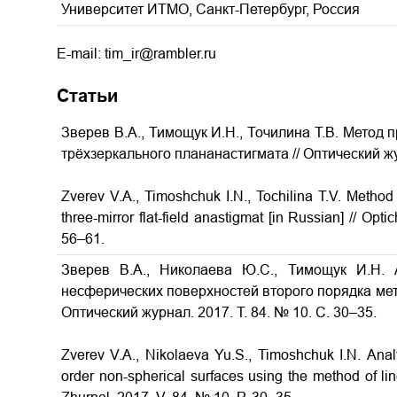
Университет ИТМО, Санкт-Петербург, Россия
E-mail: tim_ir@rambler.ru
Статьи
Зверев В.А., Тимощук И.Н., Точилина Т.В. Метод
трёхзеркального плананастигмата
// Оптический жу
Zverev V.A., Timoshchuk I.N., Tochilina T.V.
Method 
three-mirror flat-field anastigmat
[in Russian] // Opti
56–61.
Зверев В.А., Николаева Ю.С., Тимощук И.Н.
несферических поверхностей второго порядка ме
Оптический журнал. 2017. Т. 84. № 10. С. 30–35.
Zverev V.A., Nikolaeva Yu.S., Timoshchuk I.N.
Anal
order non-spherical surfaces using the method of li