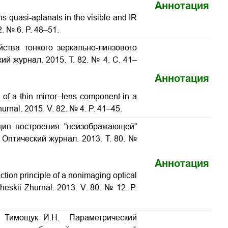
Аннотация
ns quasi-aplanats in the visible and IR
2. № 6. P. 48–51.
ства тонкого зеркально-линзового
кий журнал. 2015. Т. 82. № 4. С. 41–
Аннотация
s of a thin mirror–lens component in a
Zhurnal. 2015. V. 82. № 4. P. 41–45.
нцип построения “неизображающей”
 Оптический журнал. 2013. Т. 80. №
Аннотация
ction principle of a nonimaging optical
icheskii Zhurnal. 2013. V. 80. № 12. P.
., Тимощук И.Н. Параметрический