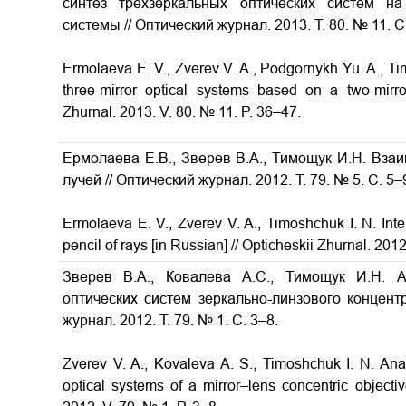
синтез трехзеркальных оптических систем на
системы // Оптический журнал. 2013. Т. 80. № 11. С
Ermolaeva E. V., Zverev V. A., Podgornykh Yu. A., Ti
three-mirror optical systems based on a two-mirro
Zhurnal. 2013. V. 80. № 11. P. 36–47.
Ермолаева Е.В., Зверев В.А., Тимощук И.Н. Вза
лучей // Оптический журнал. 2012. Т. 79. № 5. С. 5–
Ermolaeva E. V., Zverev V. A., Timoshchuk I. N. Inter
pencil of rays [in Russian] // Opticheskii Zhurnal. 2012
Зверев В.А., Ковалева А.С., Тимощук И.Н. А
оптических систем зеркально-линзового концент
журнал. 2012. Т. 79. № 1. С. 3–8.
Zverev V. A., Kovaleva A. S., Timoshchuk I. N.
Ana
optical systems of a mirror–lens concentric objecti