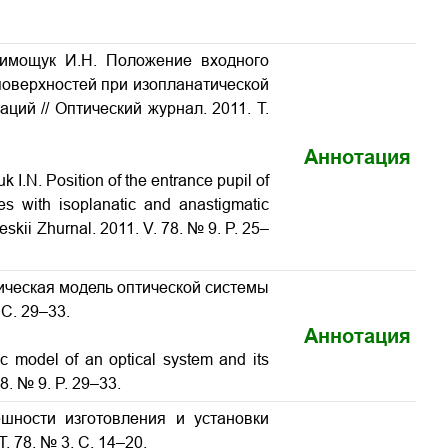
 Тимощук И.Н. Положение входного
поверхностей при изопланатической
ций // Оптический журнал. 2011. Т.
Аннотация
 I.N. Position of the entrance pupil of
es with isoplanatic and anastigmatic
heskii Zhurnal. 2011. V. 78. № 9. P. 25–
ическая модель оптической системы
 С. 29–33.
Аннотация
c model of an optical system and its
78. № 9. P. 29–33.
ешности изготовления и установки
. 78. № 3. С. 14–20.