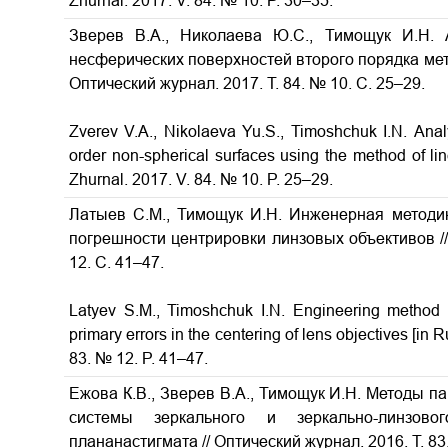
Zhurnal. 2017. V. 84. № 10. P. 30–35.
Зверев В.А., Николаева Ю.С., Тимощук И.Н.
несферических поверхностей второго порядка ме
Оптический журнал. 2017. Т. 84. № 10. С. 25–29.
Zverev V.A., Nikolaeva Yu.S., Timoshchuk I.N.
Anal
order non-spherical surfaces using the method of li
Zhurnal. 2017. V. 84. № 10. P. 25–29.
Латыев С.М., Тимощук И.Н. Инженерная методи
погрешности центрировки линзовых объективов
/
12. С. 41–47.
Latyev S.M., Timoshchuk I.N.
Engineering method f
primary errors in the centering of lens objectives
[in R
83. № 12. P. 41–47.
Ежова К.В., Зверев В.А., Тимощук И.Н. Методы п
системы зеркального и зеркально-линзовог
плананастигмата
// Оптический журнал. 2016. Т. 83