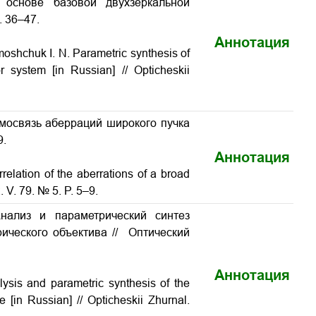
 основе базовой двухзеркальной
. 36–47.
Аннотация
moshchuk I. N. Parametric synthesis of
r system [in Russian] // Opticheskii
имосвязь аберраций широкого пучка
9.
Аннотация
relation of the aberrations of a broad
. V. 79. № 5. P. 5–9.
нализ и параметрический синтез
рического объектива // Оптический
Аннотация
lysis and parametric synthesis of the
ve
[in Russian] // Opticheskii Zhurnal.