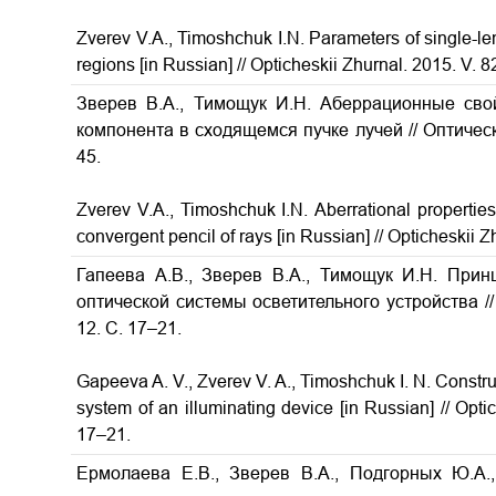
Zverev V.A., Timoshchuk I.N.
Parameters of single-le
regions
[in Russian] // Opticheskii Zhurnal. 2015. V. 8
Зверев В.А., Тимощук И.Н. Аберрационные свой
компонента в сходящемся пучке лучей
// Оптичес
45.
Zverev V.A., Timoshchuk I.N.
Aberrational propertie
convergent pencil of rays
[in Russian] // Opticheskii 
Гапеева А.В., Зверев В.А., Тимощук И.Н. При
оптической системы осветительного устройства //
12. С. 17–21.
Gapeeva A. V., Zverev V. A., Timoshchuk I. N. Constru
system of an illuminating device
[in Russian] // Opt
17–21.
Ермолаева Е.В., Зверев В.А., Подгорных Ю.А