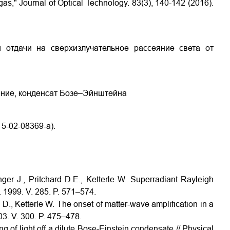
gas," Journal of Optical Technology. 83(3), 140-142 (2016).
 отдачи на сверхизлучательное рассеяние света от
яние, конденсат Бозе–Эйнштейна
-02-08369-а).
nger J., Pritchard D.E., Ketterle W. Superradiant Rayleigh
. 1999. V. 285. P. 571–574.
d D., Ketterle W. The onset of matter-wave amplification in a
3. V. 300. P. 475–478.
ng of light off a dilute Bose-Einstein condensate // Physical