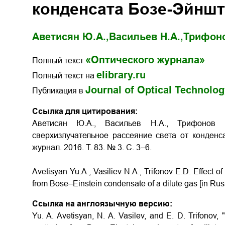
конденсата Бозе-Эйншт
Аветисян Ю.А.,
Васильев Н.А.,
Трифоно
«Оптического журнала»
Полный текст
elibrary.ru
Полный текст на
Journal of Optical Technolo
Публикация в
Ссылка для цитирования:
Аветисян Ю.А., Васильев Н.А., Трифонов
сверхизлучательное рассеяние света от конден
журнал. 2016. Т. 83. № 3. С. 3–6.
Avetisyan Yu.A., Vasiliev N.A., Trifonov E.D.
Effect o
from Bose–Einstein condensate of a dilute gas
[in Rus
Ссылка на англоязычную версию:
Yu. A. Avetisyan, N. A. Vasilev, and E. D. Trifonov,