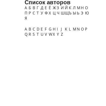
Список авторов
А
Б
В
Г
Д
Е
Ё
Ж
З
И
Й
К
Л
М
Н
О
П
Р
С
Т
У
Ф
Х
Ц
Ч
Ш
Щ
Ъ
Ы
Ь
Э
Ю
Я
A
B
C
D
E
F
G
H
I
J
K
L
M
N
O
P
Q
R
S
T
U
V
W
X
Y
Z