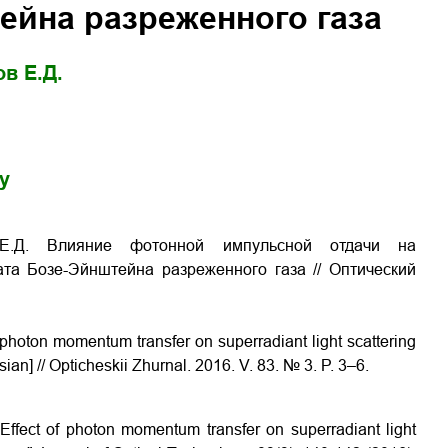
ейна разреженного газа
в Е.Д.
gy
 Е.Д. Влияние фотонной импульсной отдачи на
сата Бозе-Эйнштейна разреженного газа
// Оптический
f photon momentum transfer on superradiant light scattering
sian] // Opticheskii Zhurnal. 2016. V. 83. № 3. P. 3–6.
 "Effect of photon momentum transfer on superradiant light