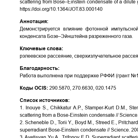
scattering from Bose–Einstein condensate of a dilute 
https://doi.org/10.1364/JOT.83.000140
Аннотация:
Демонстрируется влияние фотонной импульсной
конденсата Бозе–Эйнштейна разреженного газа.
Ключевые слова:
рэлеевское рассеяние, сверхизлучательное рассе
Благодарность:
Работа выполнена при поддержке РФФИ (грант №15
Коды OCIS:
290.5870, 270.6630, 020.1475
Список источников:
1. Inouye S., Chikkatur A.P., Stamper-Kurt D.M., Ste
scattering from a Bose-Einstein condensate // Science
2. Scheneble D., Torii Y., Boyd M., Streed E., Pritchar
superradiant Bose-Einstein condensate // Science. 200
3. Avetisyan Yu.A., Trifonov E.D. Superradiant scatteri