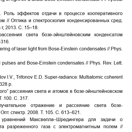
Д. Роль эффектов отдачи в процессе кооперативного
м // Оптика и спектроскопия конденсированных сред.
т, 2013. С. 15–18.
ассеяния света бозе-эйнштейновским конденсатом
–316.
ering of laser light from Bose-Einstein сondensates // Phys.
l pulses and Bose-Einstein condensates // Phys. Rev. Lett.
ov I.V., Trifonov E.D. Super-radiance: Multiatomic coherent
 328 p.
ного” рассеяния света и атомов в бозе-эйнштейновском
. 100. С. 317.
лучательное отражение и рассеяние света бозе-
т. спектр. 2008. Т. 105. С. 613–621.
 уравнений Максвелла–Шредингера для задачи о
та разреженного газа с электромагнитным полем //