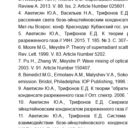
Review A. 2013. V. 88. Iss. 2. Article Number 025601.
4. Аветисян Ю.А., Васильев Н.А., Трифонов Е.
рассеяния света бозе-эйнштейновским конденсато
Мат-лы Всерос. конф. Краснодар: Кубанский гос. ун-
5. Аветисян Ю.А., Трифонов Е.Д. К теории р
разреженного газа // УФН. 2015. Т. 185. № 3. С. 307
6. Moore M.G., Meystre P. Theory of superradiant scatt
Rev. Lett. 1999. V. 83. Article Number 5202.
7. Pu H., Zhang W., Meystre P. Wave mixing of optica
2003. V. 91. Article Number 150407.
8. Benedict M.G., Ermolaev A.M., Malyshev V.A., Sokol
emission. Bristol, Philadelphia: IOP Publishing, 1996.
9. Аветисян Ю.А., Трифонов Е.Д. К теории “обрат
конденсате разреженного газа // Опт. спектр. 2006. Т
10. Аветисян Ю.А., Трифонов Е.Д. Сверхиз
эйнштейновским конденсатом разреженного газа // Оп
11. Аветисян Ю.А., Трифонов Е.Д. Система
взаимодействии бозе-эйнштейновского конденса