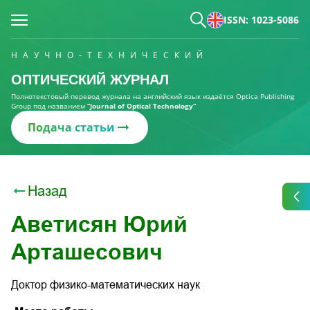
ISSN: 1023-5086
НАУЧНО-ТЕХНИЧЕСКИЙ
ОПТИЧЕСКИЙ ЖУРНАЛ
Полнотекстовый перевод журнала на английский язык издаётся Optica Publishing
Group под названием
“Journal of Optical Technology“
Подача статьи
Назад
Аветисян Юрий
Арташесович
Доктор физико-математических наук