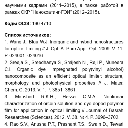
научными кадрами (2011–2015), а также работой в
рамках ОКР “Нанокоатинг-ГОИ” (2012–2015).
Коды OCIS:
190.4710
Список источников:
1. Wang J., Blau W.J. Inorganic and hybrid nanostructures
for optical limiting // J. Opt. A: Pure Appl. Opt. 2009. V. 11.
P. 024001–024016.
2. Sreeja S., Sreedhanya S., Smijesh N., Reji P., Muneera
C.I. Organic dye impregnated poly(vinyl alcohol)
nanocomposite as an efficient optical limiter: structure,
morphology and photophysical properties // J. Mater.
Chem. C. 2013. V. 1. P. 3851–3861.
3. Manshad R.K.H., Hassa Q.M.A. Nonlinear
characterization of orcein solution and dye doped polymer
film for application in optical limiting // Journal of Basrah
Researches (Sciences). 2012. V. 38. № 4. P. 3696–3702.
4. Rao S.V., Anusha P.T., Prashant T.S., Swain D., Tewari