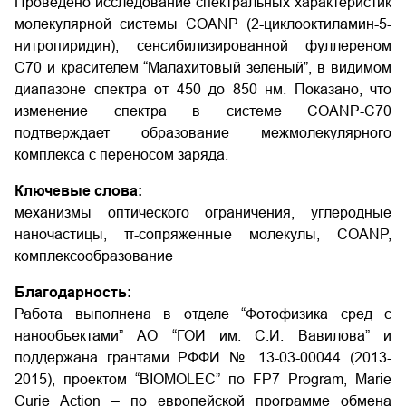
Проведено исследование спектральных характеристик
молекулярной системы COANP (2-циклооктиламин-5-
нитропиридин), сенсибилизированной фуллереном
С70 и красителем “Малахитовый зеленый”, в видимом
диапазоне спектра от 450 до 850 нм. Показано, что
изменение спектра в системе COANP-C70
подтверждает образование межмолекулярного
комплекса с переносом заряда.
Ключевые слова:
механизмы оптического ограничения, углеродные
наночастицы, π-сопряженные молекулы, COANP,
комплексообразование
Благодарность:
Работа выполнена в отделе “Фотофизика сред с
нанообъектами” АО “ГОИ им. С.И. Вавилова” и
поддержана грантами РФФИ № 13-03-00044 (2013-
2015), проектом “BIOMOLEC” по FP7 Program, Marie
Curie Action – по европейской программе обмена