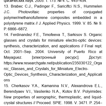
физических наук. 2005. Т. 175. № 4. C. 445–454.
13. Brabec C.J., Padinger F., Sariciftci N.S., Hummelen
J.C. Photovoltaic properties of conjugated
polymer/methanofullerene composites embedded in a
polystyrene matrix // J. Applied Physics. 1999. V. 85. № 9.
P. 6866–6872.
14. Ferdinandez F.E., Timofeeva T., Sarkisov S. Organic
glasses and crystals for miniature electro-optic devices:
synthesis, characterization, and applications // Final rept.
Oct. 2001–Sep. 2004. University of Puerto Rico at
Mayaguez. [электронный ресурс]. Доступ:
https://www.researchgate.net/publication/235030122_Orga
nic_Glasses_and_Crystals_for_Miniature_Electro-
Optic_Devices_Synthesis_Characterization_and_Applicati
ons
15. Cherkasov Y.A., Kamanina N.V., Alexandrova E.L.,
Berendyaev V.I., Vasilenko N.A., Kotov B.V. Polyimides:
New properties of xerographic, thermoplastic, and liquid-
crystal structures // Proceed. SPIE. 1998. V. 3471. P. 254–