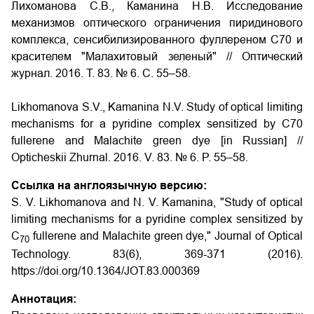
Лихоманова С.В., Каманина Н.В. Исследование
механизмов оптического ограничения пиридинового
комплекса, сенсибилизированного фуллереном С70 и
красителем "Малахитовый зеленый"
// Оптический
журнал. 2016. Т. 83. № 6. С. 55–58.
Likhomanova S.V., Kamanina N.V.
Study of optical limiting
mechanisms for a pyridine complex sensitized by C70
fullerene and Malachite green dye
[in Russian] //
Opticheskii Zhurnal. 2016. V. 83. № 6. P. 55–58.
Ссылка на англоязычную версию:
S. V. Likhomanova and N. V. Kamanina, "Study of optical
limiting mechanisms for a pyridine complex sensitized by
C
fullerene and Malachite green dye," Journal of Optical
70
Technology. 83(6), 369-371 (2016).
https://doi.org/10.1364/JOT.83.000369
Аннотация: