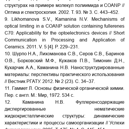
структурах на примере молекул полиимида и COANP //
Оптика и спектроскопия. 2002. Т. 93. № 3. С. 443–452.
9. Likhomanova S.V., Kamanina N.V. Mechanisms of
optical limiting in a COANP solution containing fullerenes
C70: Applicability for the optoelectronics devices // Short
Communication in Processing and Application of
Ceramics. 2011. V. 5 [4]. P. 229–231.
10. Шурпо Н.А., Лихоманова С.В., Серов С.В., Баринов
О.В., Борковский М.Ф., Кужаков П.В., Тимонин Д.Н.,
Кухарчик А.А., Каманина Н.В. Наноструктурированные
материалы: перспективы практического использования
// Вестник РГАТУ. 2012. № 2 (23). C. 34–37.
11. Гаммет Л. Основы физической органической химии.
Пер. с англ. М.: Мир, 1972. 534 с.
12. Каманина Н.В. Фуллеренсодержащие
диспергированные нематические
жидкокристаллические структуры: динамические
характеристики и процессы самоорганизации // Успехи