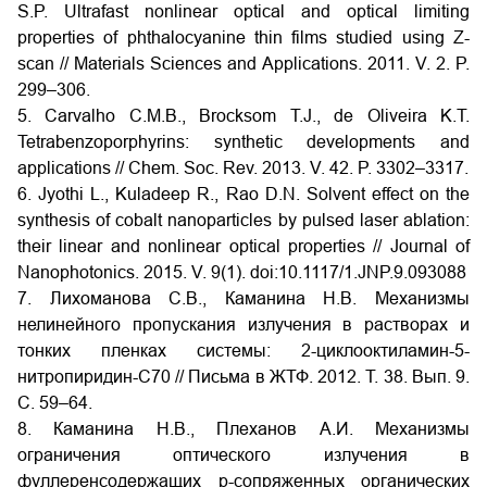
S.P. Ultrafast nonlinear optical and optical limiting
properties of phthalocyanine thin films studied using Z-
scan // Materials Sciences and Applications. 2011. V. 2. P.
299–306.
5. Carvalho C.M.B., Brocksom T.J., de Oliveira K.T.
Tetrabenzoporphyrins: synthetic developments and
applications // Chem. Soc. Rev. 2013. V. 42. P. 3302–3317.
6. Jyothi L., Kuladeep R., Rao D.N. Solvent effect on the
synthesis of cobalt nanoparticles by pulsed laser ablation:
their linear and nonlinear optical properties // Journal of
Nanophotonics. 2015. V. 9(1). doi:10.1117/1.JNP.9.093088
7. Лихоманова С.В., Каманина Н.В. Механизмы
нелинейного пропускания излучения в растворах и
тонких пленках системы: 2-циклооктиламин-5-
нитропиридин-С70 // Письма в ЖТФ. 2012. Т. 38. Вып. 9.
С. 59–64.
8. Каманина Н.В., Плеханов А.И. Механизмы
ограничения оптического излучения в
фуллеренсодержащих p-сопряженных органических