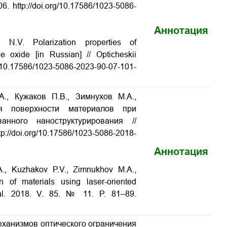
 http://doi.org/10.17586/1023-5086-
Аннотация
N.V. Polarization properties of
ne oxide [in Russian] // Opticheskii
rg/10.17586/1023-5086-2023-90-07-101-
., Кужаков П.В., Зимнухов М.А.,
я поверхности материалов при
ванного наноструктурирования
//
tp://doi.org/10.17586/1023-5086-2018-
Аннотация
., Kuzhakov P.V., Zimnukhov M.A.,
n of materials using laser-oriented
l.
2018. V. 85. № 11. P. 81–89.
еханизмов оптического ограничения