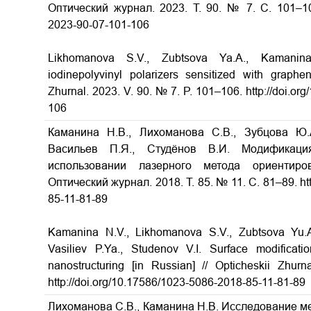
Оптический журнал. 2023. Т. 90. № 7. С. 101–106.
2023-90-07-101-106
Likhomanova S.V., Zubtsova Ya.A., Kamanina 
iodinepolyvinyl polarizers sensitized with graphe
Zhurnal. 2023. V. 90. № 7. P. 101–106. http://doi.o
106
Каманина Н.В., Лихоманова С.В., Зубцова Ю.А
Васильев П.Я., Студёнов В.И. Модификаци
использовании лазерного метода ориентиро
Оптический журнал. 2018. Т. 85. № 11. С. 81–89. ht
85-11-81-89
Kamanina N.V., Likhomanova S.V., Zubtsova Yu.A
Vasiliev P.Ya., Studenov V.I. Surface modificatio
nanostructuring
[in Russian] // Opticheskii Zhurna
http://doi.org/10.17586/1023-5086-2018-85-11-81-89
Лихоманова С.В., Каманина Н.В. Исследование м