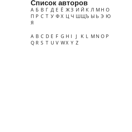
Список авторов
А
Б
В
Г
Д
Е
Ё
Ж
З
И
Й
К
Л
М
Н
О
П
Р
С
Т
У
Ф
Х
Ц
Ч
Ш
Щ
Ъ
Ы
Ь
Э
Ю
Я
A
B
C
D
E
F
G
H
I
J
K
L
M
N
O
P
Q
R
S
T
U
V
W
X
Y
Z