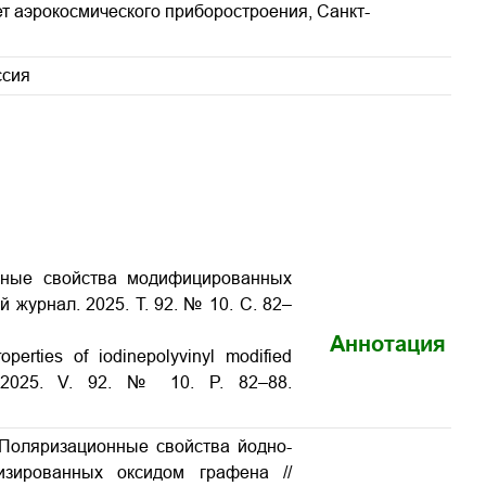
т аэрокосмического приборостроения, Санкт-
ссия
нные свойства модифицированных
ий журнал.
2025.
Т
. 92. № 10.
С
. 82–
Аннотация
erties of iodine­polyvinyl modified
2025. V. 92. № 10. P. 82–88.
 Поляризационные свойства йодно-
изированных оксидом графена //