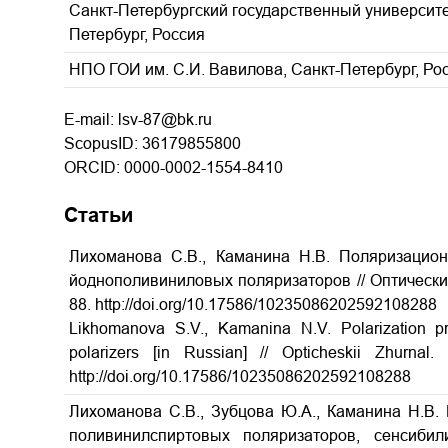
Санкт-Петербургский государственный университе
Петербург, Россия
НПО ГОИ им. С.И. Вавилова, Санкт-Петербург, Ро
E-mail: lsv-87@bk.ru
ScopusID: 36179855800
ORCID: 0000-0002-1554-8410
Статьи
Лихоманова С.В., Каманина Н.В. Поляризацио
йодно­поливиниловых поляризаторов // Оптическ
88.
http://doi.org/10.17586/1023­5086­2025­92­10­82­88
Likhomanova S.V., Kamanina N.V. Polarization prop
polarizers [in Russian] // Opticheskii Zhurnal.
http://doi.org/10.17586/1023­5086­2025­92­10­82­88
Лихоманова С.В., Зубцова Ю.А., Каманина Н.В.
поливинилспиртовых поляризаторов, сенсибил