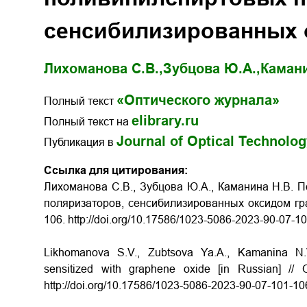
сенсибилизированных 
Лихоманова С.В.,
Зубцова Ю.А.,
Камани
«Оптического журнала»
Полный текст
elibrary.ru
Полный текст на
Journal of Optical Technolo
Публикация в
Ссылка для цитирования:
Лихоманова С.В., Зубцова Ю.А., Каманина Н.В. 
поляризаторов, сенсибилизированных оксидом граф
106. http://doi.org/10.17586/1023-5086-2023-90-07-1
Likhomanova S.V., Zubtsova Ya.A., Kamanina N.V. 
sensitized with graphene oxide [in Russian] //
http://doi.org/10.17586/1023-5086-2023-90-07-101-10