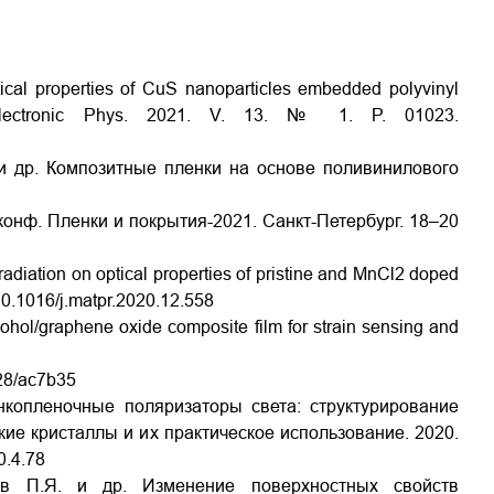
tical properties of CuS nanoparticles embedded polyvinyl
Electronic Phys. 2021. V. 13. № 1. P. 01023.
 и др. Композитные пленки на основе поливинилового
. конф. Пленки и покрытия-2021. Санкт-Петербург. 18–20
rradiation on optical properties of pristine and MnCl2 doped
/10.1016/j.matpr.2020.12.558
lcohol/graphene oxide composite film for strain sensing and
528/ac7b35
онкопленочные поляризаторы света: структурирование
ие кристаллы и их практическое использование. 2020.
0.4.78
ев П.Я. и др. Изменение поверхностных свойств