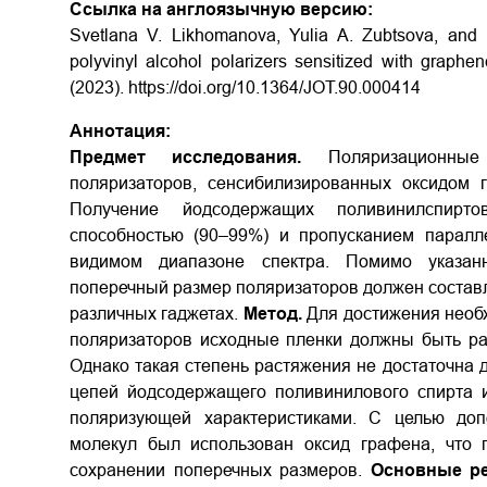
Ссылка на англоязычную версию:
Svetlana V. Likhomanova, Yulia A. Zubtsova, and N
polyvinyl alcohol polarizers sensitized with graphe
(2023).
https://doi.org/10.1364/JOT.90.000414
Аннотация:
Предмет исследования.
Поляризационные 
поляризаторов, сенсибилизированных оксидом
Получение йодсодержащих поливинилспирт
способностью (90–99%) и пропусканием паралл
видимом диапазоне спектра. Помимо указан
поперечный размер поляризаторов должен составля
различных гаджетах.
Метод.
Для достижения необ
поляризаторов исходные пленки должны быть рас
Однако такая степень растяжения не достаточна
цепей йодсодержащего поливинилового спирта 
поляризующей характеристиками. С целью доп
молекул был использован оксид графена, что 
сохранении поперечных размеров.
Основные ре