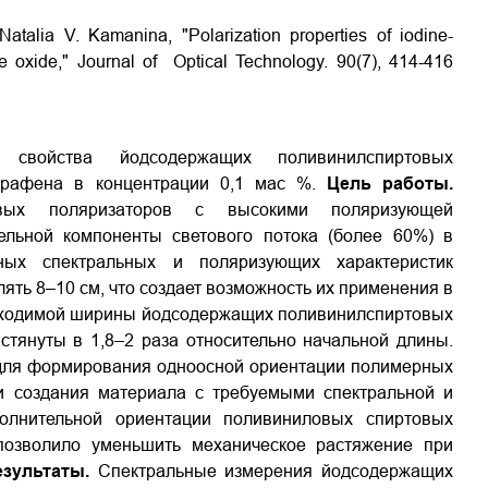
atalia V. Kamanina, "Polarization properties of iodine-
ne oxide," Journal of Optical Technology. 90(7), 414-416
свойства йодсодержащих поливинилспиртовых
 графена в концентрации 0,1 мас %.
Цель работы.
овых поляризаторов с высокими поляризующей
ельной компоненты светового потока (более 60%) в
ных спектральных и поляризующих характеристик
ть 8–10 см, что создает возможность их применения в
ходимой ширины йодсодержащих поливинилспиртовых
тянуты в 1,8–2 раза относительно начальной длины.
 для формирования одноосной ориентации полимерных
и создания материала с требуемыми спектральной и
олнительной ориентации поливиниловых спиртовых
позволило уменьшить механическое растяжение при
зультаты.
Спектральные измерения йодсодержащих