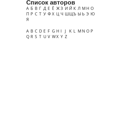
Список авторов
А
Б
В
Г
Д
Е
Ё
Ж
З
И
Й
К
Л
М
Н
О
П
Р
С
Т
У
Ф
Х
Ц
Ч
Ш
Щ
Ъ
Ы
Ь
Э
Ю
Я
A
B
C
D
E
F
G
H
I
J
K
L
M
N
O
P
Q
R
S
T
U
V
W
X
Y
Z