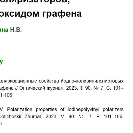
оксидом графена
на Н.В.
gy
Поляризационные свойства йодно-поливинилспиртовых
ена // Оптический журнал. 2023. Т. 90. № 7. С. 101–
01-106
Polarization properties of iodinepolyvinyl polarizers
 Opticheskii Zhurnal. 2023. V. 90. № 7. P. 101–106.
6