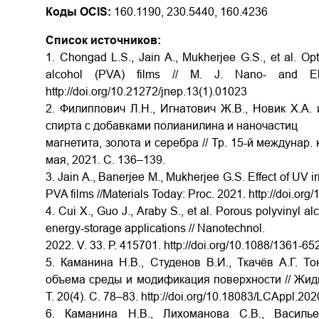
Коды OCIS:
160.1190, 230.5440, 160.4236
Список источников:
1. Chongad L.S., Jain A., Mukherjee G.S., et al. Op
alcohol (PVA) films // M. J. Nano- and 
http://doi.org/10.21272/jnep.13(1).01023
2. Филиппович Л.Н., Игнатович Ж.В., Новик Х.А.
спирта с добавками полианилина и наночастиц
магнетита, золота и серебра // Тр. 15-й междунар
мая, 2021. С. 136–139.
3. Jain A., Banerjee M., Mukherjee G.S. Effect of UV i
PVA films //Materials Today: Proc. 2021. http://doi.org
4. Cui X., Guo J., Araby S., et al. Porous polyvinyl a
energy-storage applications // Nanotechnol.
2022. V. 33. Р. 415701. http://doi.org/10.1088/1361-6
5. Каманина Н.В., Студенов В.И., Ткачёв А.Г. Т
объема среды и модификация поверхности // Жидк
Т. 20(4). С. 78–83. http://doi.org/10.18083/LCAppl.202
6. Каманина Н.В., Лихоманова С.В., Василь