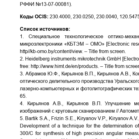
РФФИ №13-07-00081).
Коды OCIS:
230.4000, 230.0250, 230.0040, 120.547
Список источников:
1. Специальное технологическое оптико-меха
микроэлектроники «КБТЭМ – ОМО» [Electronic resours]
http//kb-omo.by/content/view. – Title from screen.
2. Heidelberg instruments mikrotechnik GmbH [Electronic
free: http://www.himt.de/en/products. – Title from scree
3. Абрамов Ю.Ф., Кирьянов В.П., Кирьянов А.В., К
оптического делительного производства Уральског
лазерно-компьютерных и фотолитографических техно
65.
4. Кирьянов А.В., Кирьянов В.П. Улучшение ме
изображений с круговым сканированием // Автометри
5. Bartik S.A., Frizin S.E., Kiryanov V.P., Kiryanov A.V
Development of a technique for the determination o
300/C for synthesis of high precision angular meas