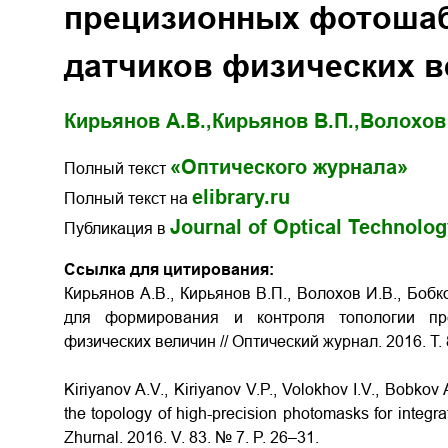
прецизионных фотошаб
датчиков физических 
Кирьянов А.В.,
Кирьянов В.П.,
Волохов 
«Оптического журнала»
Полный текст
elibrary.ru
Полный текст на
Journal of Optical Technolo
Публикация в
Ссылка для цитирования:
Кирьянов А.В., Кирьянов В.П., Волохов И.В., Боб
для формирования и контроля топологии пр
физических величин
// Оптический журнал. 2016. Т. 
Kiriyanov A.V., Kiriyanov V.P., Volokhov I.V., Bobkov
the topology of high-precision photomasks for integra
Zhurnal. 2016. V. 83. № 7. P. 26–31.