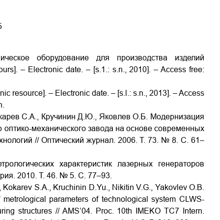
5
ническое оборудование для производства изделий
. – Electronic date. – [s.1.: s.n., 2010]. – Access free:
 resource]. – Electronic date. – [s.l.: s.n., 2013]. – Access
n.
окарев С.А., Кручинин Д.Ю., Яковлев О.Б. Модернизация
о оптико-механического завода на основе современных
логий // Оптический журнал. 2006. Т. 73. № 8. C. 61–
трологических характеристик лазерных генераторов
я. 2010. Т. 46. № 5. С. 77–93.
., Kokarev S.A., Kruchinin D.Yu., Nikitin V.G., Yakovlev O.B.
f metrological parameters of technological system CLWS-
uring structures // AMS’04. Proc. 10th IMEKO TC7 Intern.