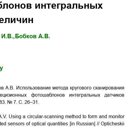
лонов интегральных
величин
И.В.,
Бобков А.В.
gy
ков А.В. Использование метода кругового сканирования
ецизионных фотошаблонов интегральных датчиков
83. № 7. С. 26–31.
 A.V.
Using a circular-scanning method to form and monitor
ted sensors of optical quantities
[in Russian] // Opticheskii