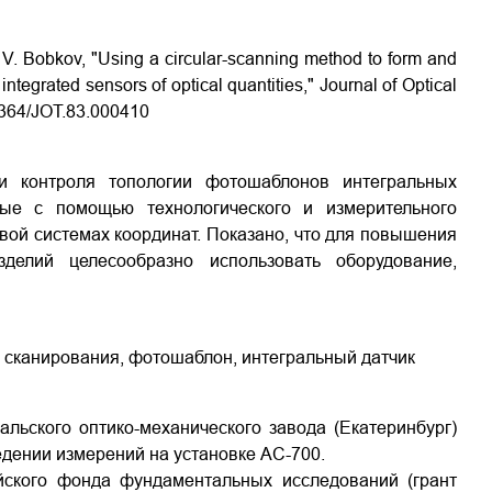
A. V. Bobkov, "Using a circular-scanning method to form and
ntegrated sensors of optical quantities," Journal of Optical
.1364/JOT.83.000410
и контроля топологии фотошаблонов интегральных
ные с помощью технологического и измерительного
вой системах координат. Показано, что для повышения
делий целесообразно использовать оборудование,
о сканирования, фотошаблон, интегральный датчик
льского оптико-механического завода (Екатеринбург)
едении измерений на установке АС-700.
ского фонда фундаментальных исследований (грант