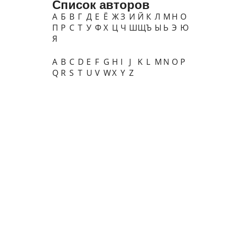
Список авторов
А
Б
В
Г
Д
Е
Ё
Ж
З
И
Й
К
Л
М
Н
О
П
Р
С
Т
У
Ф
Х
Ц
Ч
Ш
Щ
Ъ
Ы
Ь
Э
Ю
Я
A
B
C
D
E
F
G
H
I
J
K
L
M
N
O
P
Q
R
S
T
U
V
W
X
Y
Z