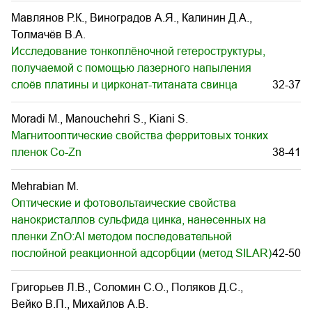
Мавлянов Р.К., Виноградов А.Я., Калинин Д.А.,
Толмачёв В.А.
Исследование тонкоплёночной гетероструктуры,
получаемой с помощью лазерного напыления
слоёв платины и цирконат-титаната свинца
32-37
Moradi M., Manouchehri S., Kiani S.
Магнитооптические свойства ферритовых тонких
пленок Co-Zn
38-41
Mehrabian M.
Оптические и фотовольтаические свойства
нанокристаллов сульфида цинка, нанесенных на
пленки ZnO:Al методом последовательной
послойной реакционной адсорбции (метод SILAR)
42-50
Григорьев Л.В., Соломин С.О., Поляков Д.С.,
Вейко В.П., Михайлов А.В.