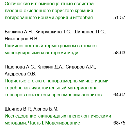
Оптические и люминесцентные свойства
лазерно-окисленного пористого кремния,
легированного ионами эрбия и иттербия
51-57
Бабкина А.Н., Кипрушкина Т.С., Ширшнев П.С.,
Никоноров Н.В.
Люминесцентный термохромизм в стекле с
молекулярными кластерами меди
58-63
Пшенова А.С., Клюкин Д.А., Сидоров А.И.,
Андреева О.В.
Пористые стекла с наноразмерными частицами
серебра как чувствительный материал для
сенсоров показателя преломления аналитов
64-67
Шаяпов В.Р., Аюпов Б.М.
Исследование клиновидных пленок оптическими
методами. Часть I. Моделирование
68-75