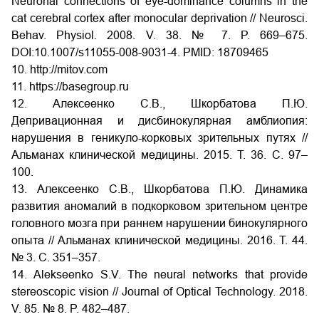
Neuronal connections of eye-dominance columns in the
cat cerebral cortex after monocular deprivation // Neurosci.
Behav. Physiol. 2008. V. 38. № 7. P. 669–675.
DOI:10.1007/s11055-008-9031-4. PMID: 18709465
10. http://mitov.com
11. https://basegroup.ru
12. Алексеенко С.В., Шкорбатова П.Ю.
Депривационная и дисбинокулярная амблиопия:
нарушения в геникуло-корковых зрительных путях //
Альманах клинической медицины. 2015. Т. 36. С. 97–
100.
13. Алексеенко С.В., Шкорбатова П.Ю. Динамика
развития аномалий в подкорковом зрительном центре
головного мозга при раннем нарушении бинокулярного
опыта // Альманах клинической медицины. 2016. Т. 44.
№ 3. С. 351–357.
14. Alekseenko S.V. The neural networks that provide
stereoscopic vision // Journal of Optical Technology. 2018.
V. 85. № 8. P. 482–487.