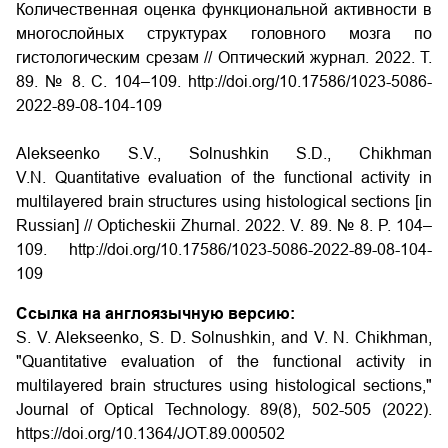
Количественная оценка функциональной активности в
многослойных структурах головного мозга по
гистологическим срезам // Оптический журнал. 2022. Т.
89. № 8. С. 104–109. http://doi.org/10.17586/1023-5086-
2022-89-08-104-109
Alekseenko S.V., Solnushkin S.D., Chikhman
V.N. Quantitative evaluation of the functional activity in
multilayered brain structures using histological sections [in
Russian] // Opticheskii Zhurnal. 2022. V. 89. № 8. P. 104–
109. http://doi.org/10.17586/1023-5086-2022-89-08-104-
109
Ссылка на англоязычную версию:
S. V. Alekseenko, S. D. Solnushkin, and V. N. Chikhman,
"Quantitative evaluation of the functional activity in
multilayered brain structures using histological sections,"
Journal of Optical Technology. 89(8), 502-505 (2022).
https://doi.org/10.1364/JOT.89.000502