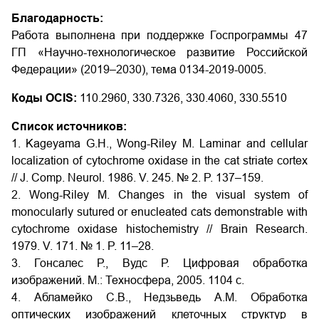
Благодарность:
Работа выполнена при поддержке Госпрограммы 47
ГП «Научно-технологическое развитие Российской
Федерации» (2019–2030), тема 0134-2019-0005.
Коды OCIS:
110.2960, 330.7326, 330.4060, 330.5510
Список источников:
1. Kageyama G.H., Wong-Riley M. Laminar and cellular
localization of cytochrome oxidase in the cat striate cortex
// J. Comp. Neurol. 1986. V. 245. № 2. P. 137–159.
2. Wong-Riley M. Changes in the visual system of
monocularly sutured or enucleated cats demonstrable with
cytochrome oxidase histochemistry // Brain Research.
1979. V. 171. № 1. P. 11–28.
3. Гонсалес Р., Вудс Р. Цифровая обработка
изображений. М.: Техносфера, 2005. 1104 с.
4. Абламейко С.В., Недзьведь А.М. Обработка
оптических изображений клеточных структур в