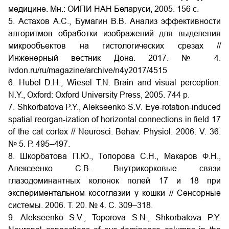
медицине. Мн.: ОИПИ НАН Беларуси, 2005. 156 с.
5. Астахов А.С., Бумагин В.В. Анализ эффективности
алгоритмов обработки изображений для выделения
микрообъектов на гистологических срезах //
Инженерный вестник Дона. 2017. № 4.
ivdon.ru/ru/magazine/archive/n4y2017/4515
6. Hubel D.H., Wiesel T.N. Brain and visual perception.
N.Y., Oxford: Oxford University Press, 2005. 744 p.
7. Shkorbatova P.Y., Alekseenko S.V. Eye-rotation-induced
spatial reorgan-ization of horizontal connections in field 17
of the cat cortex // Neurosci. Behav. Physiol. 2006. V. 36.
№ 5. Р. 495–497.
8. Шкорбатова П.Ю., Топорова С.Н., Макаров Ф.Н.,
Алексеенко С.В. Внутрикорковые связи
глазодоминантных колонок полей 17 и 18 при
экспериментальном косоглазии у кошки // Сенсорные
системы. 2006. Т. 20. № 4. C. 309–318.
9. Alekseenko S.V., Toporova S.N., Shkorbatova P.Y.