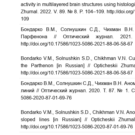
activity in multilayered brain structures using histolog
Zhurnal. 2022. V. 89. № 8. P. 104–109. http://doi.o
109
Бондарко В.М., Солнушкин С.Д., Чихман В.Н.
Парфенона // Оптический журнал. 20
http://doi.org/10.17586/1023-5086-2021-88-06-58-67
Bondarko V.M., Solnushkin S.D., Chikhman V.N. Curv
the Parthenon [in Russian] // Opticheskii Zhu
http://doi.org/10.17586/1023-5086-2021-88-06-58-67
Бондарко В.М., Солнушкин С.Д., Чихман В.Н. Ан
линий // Оптический журнал. 2020. Т. 87. № 1. С. 
5086-2020-87-01-69-76
Bondarko V.M., Solnushkin S.D., Chikhman V.N. Anoma
sloped lines [in Russian] // Opticheskii Zhur
http://doi.org/10.17586/1023-5086-2020-87-01-69-76