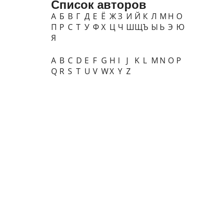
Список авторов
А
Б
В
Г
Д
Е
Ё
Ж
З
И
Й
К
Л
М
Н
О
П
Р
С
Т
У
Ф
Х
Ц
Ч
Ш
Щ
Ъ
Ы
Ь
Э
Ю
Я
A
B
C
D
E
F
G
H
I
J
K
L
M
N
O
P
Q
R
S
T
U
V
W
X
Y
Z