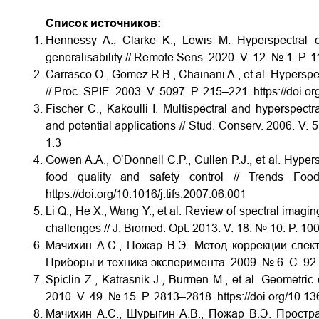
Список источников:
Hennessy A., Clarke K., Lewis M. Hyperspectral cl
generalisability // Remote Sens. 2020. V. 12. № 1. P. 
Carrasco O., Gomez R.B., Chainani A., et al. Hyperspe
// Proc. SPIE. 2003. V. 5097. P. 215–221. https://doi.
Fischer C., Kakoulli I. Multispectral and hyperspect
and potential applications // Stud. Conserv. 2006. V. 
1.3
Gowen A.A., O’Donnell C.P., Cullen P.J., et al. Hyper
food quality and safety control // Trends F
https://doi.org/10.1016/j.tifs.2007.06.001
Li Q., He X., Wang Y., et al. Review of spectral imag
challenges // J. Biomed. Opt. 2013. V. 18. № 10. P. 10
Мачихин А.С., Пожар В.Э. Метод коррекции спек
Приборы и техника эксперимента. 2009. № 6. С. 92
Spiclin Z., Katrasnik J., Bürmen M., et al. Geometric 
2010. V. 49. № 15. P. 2813–2818. https://doi.org/10.
Мачихин А.С., Шурыгин А.В., Пожар В.Э. Простра