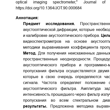
optical imaging spectrometer," Journal of
https://doi.org/10.1364/JOT.90.000684
Аннотация:
Предмет исследования.
Пространстве
акустооптической дифракции, которые необхо
и калибровке акустооптического прибора.
Цел
видеоспектрометров на основе акустоопт
методики выравнивания коэффициента пропу
Метод.
Для получения неискаженных данных 
пространственные неоднородности. Процеду
акустооптического прибора и программно-
пропускания фильтра осуществляется двумя
которые в свою очередь определяются час
сигнала. Частота определяет положение 
акустооптического фильтра. Амплитуда за
интенсивность прошедшего через фильтр изл
пропускания во всем спектральном диап
результаты.
Предложена методика выравни