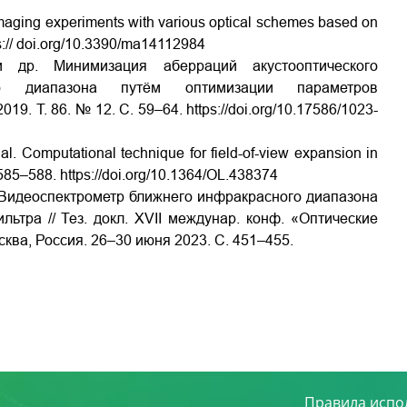
 imaging experiments with various optical schemes based on
ps:// doi.org/10.3390/ma14112984
и
др. Минимизация аберраций акустооптического
ого диапазона путём оптимизации параметров
9. Т. 86. № 12. С. 59–64. https://doi.org/10.17586/1023-
al. Computational technique for field-of-view expansion in
 585–588. https://doi.org/10.1364/OL.438374
. Видеоспектрометр ближнего инфракрасного диапазона
ьтра // Тез. докл. XVII междунар. конф. «Оптические
ва, Россия. 26–30 июня 2023. С. 451–455.
Правила испо