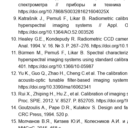
спектрометра // приборы и техник
https://doi.org/10.7868/S003281621604025X
Katrašnik J., Pernuš F., Likar B. Radiometric calibr
hyperspectral imaging systems // App
https://doi.org/10.1364/AO.52.003526
Healey G.E., Kondepudy R. Radiometric CCD camera c
Anal. 1994. V. 16. № 3. P. 267–276. https://doi.org/1
Bürmen M., Pernuš F., Likar B. Spectral characteriza
hyperspectral imaging systems using standard calibrat
401. https://doi.org/10.1366/10-05987
Yu K., Guo Q., Zhao H., Cheng C.et al. The calibration
acousto-optic tunable filter-based imaging syst
https://doi.org/10.3390/ma16062341
Rui X., Zhiping H., Hu Z., et al. Calibration of imaging
Proc. SPIE. 2012. V. 8527. P. 85270S. https://doi.org
Goutzoulis A., Pape D.R., Kulakov S. Design and fa
CRC Press, 1994. 520 p.
Молчанов В.Я., Китаев Ю.И., Колесников А.И. и 