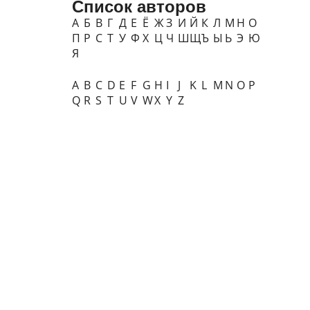
Список авторов
А
Б
В
Г
Д
Е
Ё
Ж
З
И
Й
К
Л
М
Н
О
П
Р
С
Т
У
Ф
Х
Ц
Ч
Ш
Щ
Ъ
Ы
Ь
Э
Ю
Я
A
B
C
D
E
F
G
H
I
J
K
L
M
N
O
P
Q
R
S
T
U
V
W
X
Y
Z