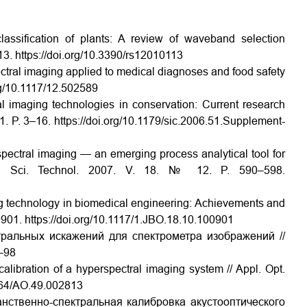
assification of plants: A review of waveband selection
113. https://doi.org/10.3390/rs12010113
ctral imaging applied to medical diagnoses and food safety
org/10.1117/12.502589
ral imaging technologies in conservation: Current research
51. P. 3–16. https://doi.org/10.1179/sic.2006.51.Supplement-
spectral imaging — an emerging process analytical tool for
ood Sci. Technol. 2007. V. 18. № 12. P. 590–598.
ing technology in biomedical engineering: Achievements and
0901. https://doi.org/10.1117/1.JBO.18.10.100901
тральных искажений для спектрометра изображений //
–98
calibration of a hyperspectral imaging system // Appl. Opt.
1364/AO.49.002813
нственно-спектральная калибровка акустооптического