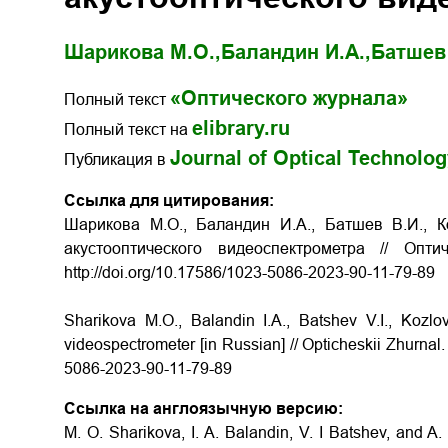
Шарикова М.О.,
Баландин И.А.,
Батшев 
«Оптического журнала»
Полный текст
elibrary.ru
Полный текст на
Journal of Optical Technolo
Публикация в
Ссылка для цитирования:
Шарикова М.О., Баландин И.А., Батшев В.И., К
акустооптического видеоспектрометра // Опт
http://doi.org/10.17586/1023-5086-2023-90-11-79-89
Sharikova
М.O., Balandin I.A., Batshev V.I., Kozlo
videospectrometer [in Russian] // Opticheskii Zhurnal
5086-2023-90-11-79-89
Ссылка на англоязычную версию:
M. O. Sharikova, I. A. Balandin, V. I Batshev, and A.