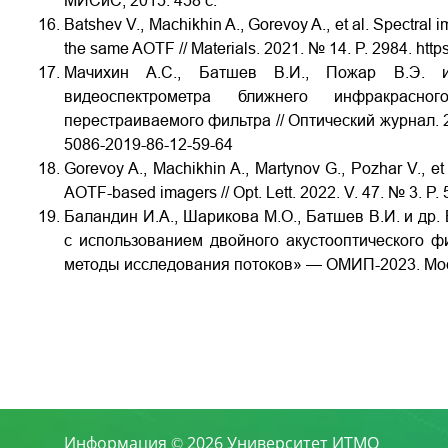
МИСиС, 2015. 458 с.
Batshev V., Machikhin A., Gorevoy A., et al. Spectral
the same AOTF // Materials. 2021. № 14. P. 2984. htt
Мачихин
А.С., Батшев
В.И., Пожар
В.Э. 
видеоспектрометра ближнего инфракрасн
перестраиваемого фильтра // Оптический журнал. 201
5086-2019-86-12-59-64
Gorevoy A., Machikhin A., Martynov G., Pozhar V., et 
AOTF-based imagers // Opt. Lett. 2022. V. 47. № 3. P.
Баландин И.А., Шарикова М.О., Батшев В.И. и др
с использованием двойного акустооптического фил
методы исследования потоков» — ОМИП-2023. Моск
Информация © 2026 Университет ИТМО