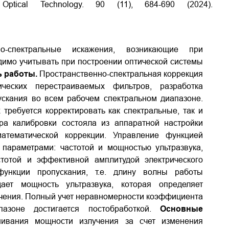
 Optical Technology. 90 (11), 684-690 (2024).
нно-спектральные искажения, возникающие при
димо учитывать при построении оптической системы
ь работы.
Пространственно-спектральная коррекция
ических перестраиваемых фильтров, разработка
скания во всем рабочем спектральном диапазоне.
требуется корректировать как спектральные, так и
ра калибровки состояла из аппаратной настройки
математической коррекции. Управление функцией
 параметрами: частотой и мощностью ультразвука,
тотой и эффективной амплитудой электрического
функции пропускания, т.е. длину волны работы
дает мощность ультразвука, которая определяет
учения. Полный учет неравномерности коэффициента
азоне достигается постобработкой.
Основные
вания мощности излучения за счет изменения