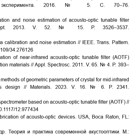
а эксперимента. 2016. № 5. С. 70–76.
ation and noise estimation of acousto-optic tunable filter
l. Opt. 2013. V. 52. № 15. P. 3526–3537.
alibration and noise estimation // IEEE. Trans. Pattern.
0.1109/34.276126
tion of near-infrared acousto-optic tunable filter (AOTF)
ion materials // Appl. Spectrosc. 2011. V. 65. № 4. P. 393–
 methods of geometric parameters of crystal for mid-infrared
ems design // Materials. 2023. V. 16. № 6. P. 2341.
 spectrometer based on acousto-optic tunable filter (AOTF) //
/10.1117/12.977434
brication of acousto-optic devices. USA, Boca Raton, FL:
др. Теория и практика современной акустооптики. М.: