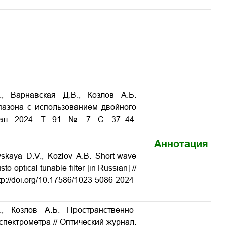
, Варнавская Д.В., Козлов А.Б.
пазона с использованием двойного
нал. 2024. Т. 91. № 7. С. 37–44.
Аннотация
avskaya D.V., Kozlov A.B. Short-wave
-optical tunable filter [in Russian] //
tp://doi.org/10.17586/1023-5086-2024-
, Козлов А.Б. Пространственно-
спектрометра // Оптический журнал.