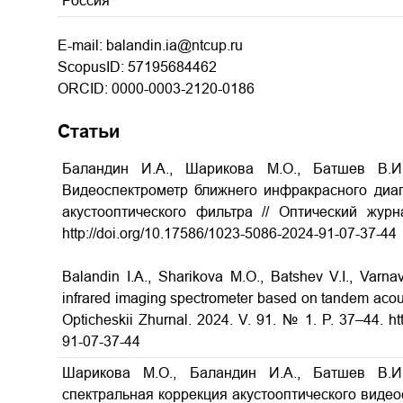
Россия
E-mail: balandin.ia@ntcup.ru
ScopusID: 57195684462
ORCID: 0000-0003-2120-0186
Статьи
Баландин И.А., Шарикова М.О., Батшев В.И.
Видеоспектрометр ближнего инфракрасного диа
акустооптического фильтра // Оптический жур
http://doi.org/10.17586/1023-5086-2024-91-07-37-44
Balandin I.A., Sharikova М.O., Batshev V.I., Varn
infrared imaging spectrometer based on tandem acousto
Opticheskii Zhurnal. 2024. V. 91. № 1. P. 37–44. ht
91-07-37-44
Шарикова М.О., Баландин И.А., Батшев В.И.
спектральная коррекция акустооптического видео