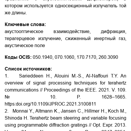
котором используется односекционный излучатель той
же длины.
Ключевые слова:
акустооптическое взаимодействие, дифракция,
терагерцевое излучение, сжиженный инертный газ,
акустическое поле
Коды OCIS:
050.1940, 070.1060, 170.7170, 260.3090
Список источников:
1. Sarieddeen H., Alouini M.-S., Al-Naffouri T.Y. An
overview of signal processing techniques for terahertz
communications // Proceedings of the IEEE. 2021. V. 109.
№ 10. P. 1628–1665.
https:doi.org/10.1109/JPROC.2021.3100811
2. Monnai Y., Altmann K., Jansen C., Hillmer H., Koch M.,
Shinoda H. Terahertz beam steering and variable focusing
using programmable diffraction gratings // Opt. Expr. 2013.