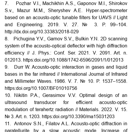
7. Pozhar V.I., Machikhin A.S., Gaponov M.I., Shirokov
S.v., Mazur M.M., Sheryshev A.E. Hyper-spectrometer
based on an acousto-optic tunable filters for UAVS // Light
and Engineering. 2019. V. 27. № 3. P. 99–104.
http://dx.doi.org/10.33383/2018-029
8. Pichugina Y.V., Garnov S.V., Bulkin Y.N. 2D scanning
system of the acousto-optical deflector with high diffraction
efficiency // J. Phys.: Conf. Ser. 2021. V. 2091. Art. n.
012013. https:doi.org/10.1088/1742-6596/2091/1/012013
9. Durr W. Acousto-optic interaction in gases and liquid
bases in the far infrared // International Journal of Infrared
and Millimeter Waves. 1986. V. 7. № 10. P. 1537–1558.
https:doi.org/10.1007/BF01010756
10. Nikitin P.A., Gerasimov V.V. Optimal design of an
ultrasound transducer for efficient acousto-optic
modulation of terahertz radiation // Materials. 2022. V. 15.
№ 3. Art. n. 1203. https:doi.org/10.3390/ma15031203
11. Antonov S.N., Filatov A.L. Acousto-optic diffraction in
paratellurite by a slow acoustic mode. Increase of