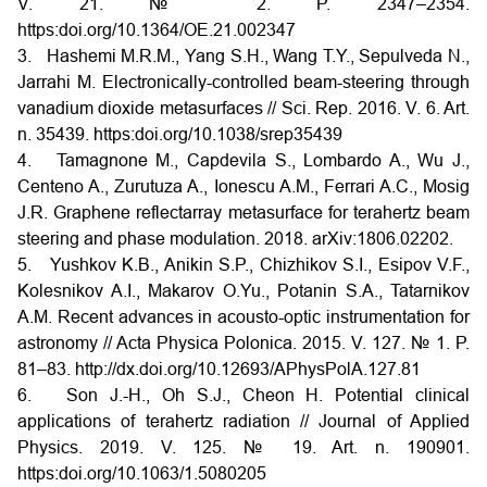
V. 21. № 2. P. 2347–2354.
https:doi.org/10.1364/OE.21.002347
3. Hashemi M.R.M., Yang S.H., Wang T.Y., Sepulveda N.,
Jarrahi M. Electronically-controlled beam-steering through
vanadium dioxide metasurfaces // Sci. Rep. 2016. V. 6. Art.
n. 35439. https:doi.org/10.1038/srep35439
4. Tamagnone M., Capdevila S., Lombardo A., Wu J.,
Centeno A., Zurutuza A., Ionescu A.M., Ferrari A.C., Mosig
J.R. Graphene reflectarray metasurface for terahertz beam
steering and phase modulation. 2018. arXiv:1806.02202.
5. Yushkov K.B., Anikin S.P., Chizhikov S.I., Esipov V.F.,
Kolesnikov A.I., Makarov O.Yu., Potanin S.A., Tatarnikov
A.M. Recent advances in acousto-optic instrumentation for
astronomy // Acta Physica Polonica. 2015. V. 127. № 1. P.
81–83. http://dx.doi.org/10.12693/APhysPolA.127.81
6. Son J.-H., Oh S.J., Cheon H. Potential clinical
applications of terahertz radiation // Journal of Applied
Physics. 2019. V. 125. № 19. Art. n. 190901.
https:doi.org/10.1063/1.5080205