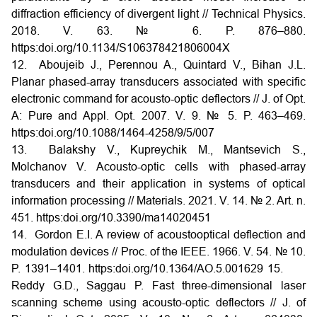
diffraction efficiency of divergent light // Technical Physics.
2018. V. 63. № 6. P. 876–880.
https:doi.org/10.1134/S106378421806004X
12. Aboujeib J., Perennou A., Quintard V., Bihan J.L.
Planar phased-array transducers associated with specific
electronic command for acousto-optic deflectors // J. of Opt.
A: Pure and Appl. Opt. 2007. V. 9. № 5. P. 463–469.
https:doi.org/10.1088/1464-4258/9/5/007
13. Balakshy V., Kupreychik M., Mantsevich S.,
Molchanov V. Acousto-optic cells with phased-array
transducers and their application in systems of optical
information processing // Materials. 2021. V. 14. № 2. Art. n.
451. https:doi.org/10.3390/ma14020451
14. Gordon E.I. A review of acoustooptical deflection and
modulation devices // Proc. of the IEEE. 1966. V. 54. № 10.
P. 1391–1401. https:doi.org/10.1364/AO.5.001629
15.
Reddy G.D., Saggau P. Fast three-dimensional laser
scanning scheme using acousto-optic deflectors // J. of