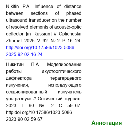
Nikitin P.A. Influence of distance
between sections of phased
ultrasound transducer on the number
of resolved elements of acousto-optic
deflector [in Russian] // Opticheskii
Zhurnal. 2025. V. 92. № 2. P. 16–24.
http://doi.org/10.17586/1023-5086-
2025-92-02-16-24
Никитин П.А. Моделирование
работы акустооптического
дефлектора терагерцевого
излучения, использующего
секционированный излучатель
ультразвука // Оптический журнал.
2023. Т. 90. № 2. С. 59–67.
http:doi.org/10.17586/1023-5086-
2023-90-02-59-67
Аннотация