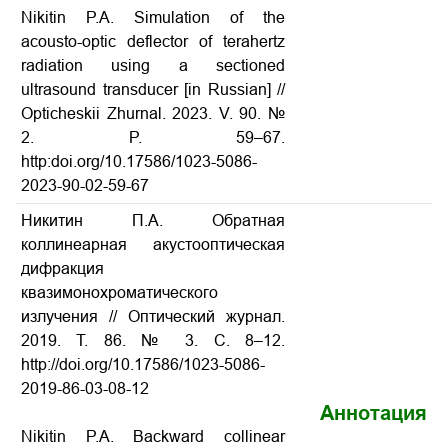
Nikitin P.A. Simulation of the
acousto-optic deflector of terahertz
radiation using a sectioned
ultrasound transducer [in Russian] //
Opticheskii Zhurnal. 2023. V. 90. №
2. P. 59–67.
http:doi.org/10.17586/1023-5086-
2023-90-02-59-67
Никитин П.А. Обратная
коллинеарная акустооптическая
дифракция
квазимонохроматического
излучения
// Оптический журнал.
2019. Т. 86. № 3. С. 8–12.
http://doi.org/10.17586/1023-5086-
2019-86-03-08-12
Аннотация
Nikitin P.A.
Backward collinear