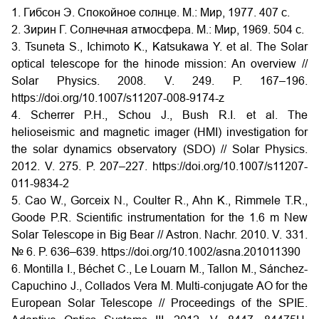
1. Гибсон Э. Спокойное солнце. М.: Мир, 1977. 407 с.
2. Зирин Г. Солнечная атмосфера. М.: Мир, 1969. 504 с.
3. Tsuneta S., Ichimoto K., Katsukawa Y. et al. The Solar
optical telescope for the hinode mission: An overview //
Solar Physics. 2008. V. 249. P. 167–196.
https://doi.org/10.1007/s11207-008-9174-z
4. Scherrer P.H., Schou J., Bush R.I. et al. The
helioseismic and magnetic imager (HMI) investigation for
the solar dynamics observatory (SDO) // Solar Physics.
2012. V. 275. P. 207–227. https://doi.org/10.1007/s11207-
011-9834-2
5. Cao W., Gorceix N., Coulter R., Ahn K., Rimmele T.R.,
Goode P.R. Scientific instrumentation for the 1.6 m New
Solar Telescope in Big Bear // Astron. Nachr. 2010. V. 331.
№ 6. P. 636–639. https://doi.org/10.1002/asna.201011390
6. Montilla I., Béchet C., Le Louarn M., Tallon M., Sánchez-
Capuchino J., Collados Vera M. Multi-conjugate AO for the
European Solar Telescope // Proceedings of the SPIE.