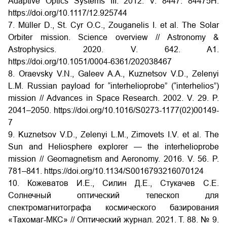
Adaptive Optics Systems III. 2012. V. 8447. 84475H.
https://doi.org/10.1117/12.925744
7. Müller D., St. Cyr O.C., Zouganelis I. et al. The Solar
Orbiter mission. Science overview // Astronomy &
Astrophysics. 2020. V. 642. A1.
https://doi.org/10.1051/0004-6361/202038467
8. Oraevsky V.N., Galeev A.A., Kuznetsov V.D., Zelenyi
L.M. Russian payload for “interhelioprobe” (“interhelios”)
mission // Advances in Space Research. 2002. V. 29. P.
2041–2050. https://doi.org/10.1016/S0273-1177(02)00149-
7
9. Kuznetsov V.D., Zelenyi L.M., Zimovets I.V. et al. The
Sun and Heliosphere explorer — the interhelioprobe
mission // Geomagnetism and Aeronomy. 2016. V. 56. P.
781–841. https://doi.org/10.1134/S0016793216070124
10. Кожеватов И.Е., Силин Д.Е., Стукачев С.Е.
Солнечный оптический телескоп для
спектромагнитографа космического базирования
«Тахомаг-МКС» // Оптический журнал. 2021. Т. 88. № 9.