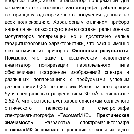
впервые представлен анализатор поляризации для
космического солнечного магнитографа, работающий
по принципу одновременного получения данных во
всех поляризациях. Характерным отличием прибора
является не только отсутствие в составе традиционных
модуляторов поляризации, но и достаточно малые
габаритно­весовые характеристики, что важно именно
для космических приборов.
Основные результаты.
Показано, что даже в космическом исполнении
анализатор поляризации параллельного типа
обеспечивает построение изображений спектра в
различных поляризациях с требуемыми угловым
разрешением 0,35І по критерию Рэлея на поле зрения
5ў и спектральным разрешением 30 мÅ в диапазоне
2,52 Å, что соответствует характеристикам солнечного
оптического телескопа и спектрографа
спектромагнитографа «Тахомаг­МКС».
Практическая
значимость.
Разработка спектромагнитографа
«Тахомаг­МКС» поможет в решении актуальных задач