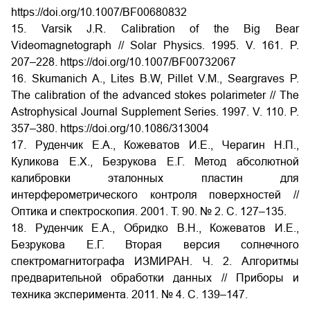
https://doi.org/10.1007/BF00680832
15. Varsik J.R. Calibration of the Big Bear
Videomagnetograph // Solar Physics. 1995. V. 161. P.
207–228. https://doi.org/10.1007/BF00732067
16. Skumanich A., Lites B.W, Pillet V.M., Seargraves P.
The calibration of the advanced stokes polarimeter // The
Astrophysical Journal Supplement Series. 1997. V. 110. P.
357–380. https://doi.org/10.1086/313004
17. Руденчик Е.А., Кожеватов И.Е., Черагин Н.П.,
Куликова Е.Х., Безрукова Е.Г. Метод абсолютной
калибровки эталонных пластин для
интерферометрического контроля поверхностей //
Оптика и спектроскопия. 2001. Т. 90. № 2. С. 127–135.
18. Руденчик Е.А., Обридко В.Н., Кожеватов И.Е.,
Безрукова Е.Г. Вторая версия солнечного
спектромагнитографа ИЗМИРАН. Ч. 2. Алгоритмы
предварительной обработки данных // Приборы и
техника эксперимента. 2011. № 4. С. 139–147.