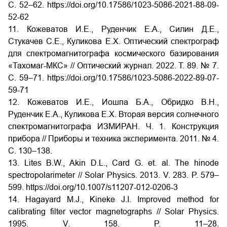
C. 52–62. https://doi.org/10.17586/1023-5086-2021-88-09-
52-62
11. Кожеватов И.Е., Руденчик Е.А., Силин Д.Е.,
Стукачев С.Е., Куликова Е.Х. Оптический спектрограф
для спектромагнитографа космического базирования
«Тахомаг-МКС» // Оптический журнал. 2022. Т. 89. № 7.
С. 59–71. https://doi.org/10.17586/1023-5086-2022-89-07-
59-71
12. Кожеватов И.Е., Иошпа Б.А., Обридко В.Н.,
Руденчик Е.А., Куликова Е.Х. Вторая версия солнечного
спектромагнитографа ИЗМИРАН. Ч. 1. Конструкция
прибора // Приборы и техника эксперимента. 2011. № 4.
С. 130–138.
13. Lites B.W., Akin D.L., Card G. et. al. The hinode
spectropolarimeter // Solar Physics. 2013. V. 283. P. 579–
599. https://doi.org/10.1007/s11207-012-0206-3
14. Hagayard M.J., Kineke J.I. Improved method for
calibrating filter vector magnetographs // Solar Physics.
1995. V. 158. P. 11–28.