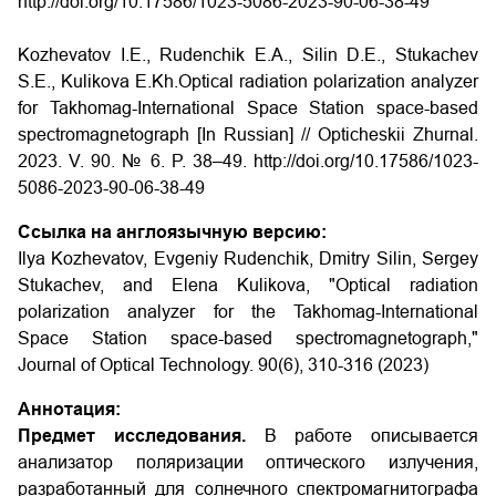
http://doi.org/10.17586/1023-5086-2023-90-06-38-49
Kozhevatov I.E., Rudenchik E.A., Silin D.E., Stukachev
S.E., Kulikova E.Kh.Optical radiation polarization analyzer
for Takhomag-International Space Station space-based
spectromagnetograph [In Russian] // Opticheskii Zhurnal.
2023. V. 90. № 6. P. 38–49. http://doi.org/10.17586/1023-
5086-2023-90-06-38-49
Ссылка на англоязычную версию:
Ilya Kozhevatov, Evgeniy Rudenchik, Dmitry Silin, Sergey
Stukachev, and Elena Kulikova, "Optical radiation
polarization analyzer for the Takhomag-International
Space Station space-based spectromagnetograph,"
Journal of Optical Technology. 90(6), 310-316 (2023)
Аннотация:
Предмет исследования.
В работе описывается
анализатор поляризации оптического излучения,
разработанный для солнечного спектромагнитографа