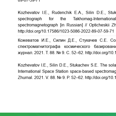
89-07-59-71
Kozhevatov I.E., Rudenchik E.A., Silin D.E., Stu
spectrograph for the Takhomag-Internatio
spectromagnetograph [in Russian] // Opticheskii Z
http://doi.org/10.17586/1023-5086-2022-89-07-59-7
Кожеватов И.Е., Силин Д.Е., Стукачев С.Е. С
спектромагнитографа космического базирован
журнал. 2021. Т. 88. № 9. С. 52–62. http://doi.org/
Kozhevatov I.E., Silin D.E., Stukachev S.E. The sola
International Space Station space-based spectromag
Zhurnal. 2021. V. 88. № 9. P. 52–62. http://doi.org/