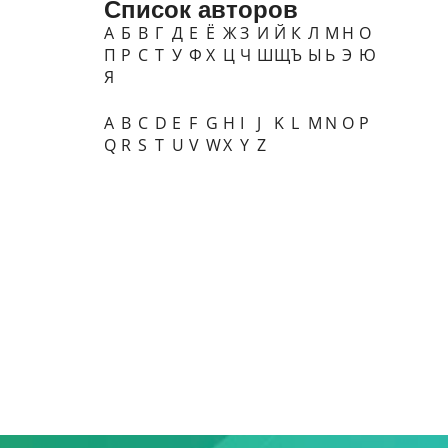
Список авторов
А
Б
В
Г
Д
Е
Ё
Ж
З
И
Й
К
Л
М
Н
О
П
Р
С
Т
У
Ф
Х
Ц
Ч
Ш
Щ
Ъ
Ы
Ь
Э
Ю
Я
A
B
C
D
E
F
G
H
I
J
K
L
M
N
O
P
Q
R
S
T
U
V
W
X
Y
Z