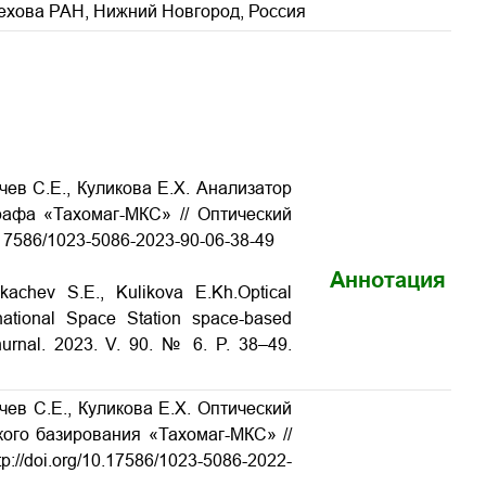
рехова РАН, Нижний Новгород, Россия
ачев С.Е., Куликова Е.Х. Анализатор
рафа «Тахомаг-МКС» // Оптический
10.17586/1023-5086-2023-90-06-38-49
Аннотация
ukachev S.E., Kulikova E.Kh.Optical
rnational Space Station space-based
hurnal. 2023. V. 90. № 6. P. 38–49.
ачев С.Е., Куликова Е.Х. Оптический
ого базирования «Тахомаг-МКС» //
p://doi.org/10.17586/1023-5086-2022-