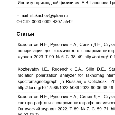
Институт прикладной физики им. А.В. Гапонова-Г
E-mail: stukachev@ipfran.ru
ORCID: 0000-0002-4307-5542
Статьи
Кожеватов И.Е., Руденчик Е.А., Силин Д.Е., Стук
поляризации для космического спектромагнитог
журнал. 2023. Т. 90. № 6. С. 38–49. http://doi.org/
Kozhevatov I.E., Rudenchik E.A., Silin D.E., St
radiation polarization analyzer for Takhomag-Inte
spectromagnetograph [In Russian] // Opticheskii Z
http://doi.org/10.17586/1023-5086-2023-90-06-38-49
Кожеватов И.Е., Руденчик Е.А., Силин Д.Е., Стук
спектрограф для спектромагнитографа космическ
Оптический журнал. 2022. Т. 89. № 7. С. 59–71. htt