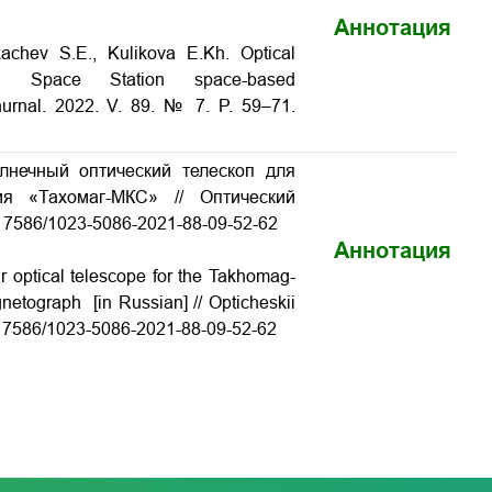
Аннотация
kachev S.E., Kulikova E.Kh. Optical
nal Space Station space-based
hurnal. 2022. V. 89. № 7. P. 59–71.
1
олнечный оптический телескоп для
ия «Тахомаг-МКС» // Оптический
10.17586/1023-5086-2021-88-09-52-62
Аннотация
r optical telescope for the Takhomag-
netograph [in Russian] // Opticheskii
10.17586/1023-5086-2021-88-09-52-62