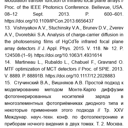
Modulation transfer function of infrared focal plane arrays //
Proc. of the IEEE Photonics Conference. Bellevue, USA.
08–12 Sept. 2013. P. 600–601.
https://doi.org/10.1109/IPCon.2013.6656437
13. Vishnyakov A.V., Stuchinsky V.A., Brunev D.V., Zverev
A.V., Dvoretskii S.A. Analysis of charge-carrier diffusion in
the photosensing films of HgCdTe infrared focal plane
array detectors // J. Appl. Phys. 2015. V. 118. № 12. P.
124508-(1–9). https://doi.org/10.1063/1.4931614
14. Martineau L., Rubaldo L., Chabuel F., Gravrand O.
MTF optimization of MCT detectors // Proc. of SPIE. 2013.
V. 8889. P. 88891B. https://doi.org/10.1117/12.2028883
15. Стучинский В.А., Вишняков А.В. Простой подход к
моделированию методом Монте-Карло диффузии
фотогенерированных носителей заряда в
многоэлементных фотоприёмниках диодного типа и
некоторые применения этого подхода // Тр. XXV
Междунар. науч.-техн. конф. по фотоэлектронике и
приборам ночного видения в двух томах. Т. 2. Москва.