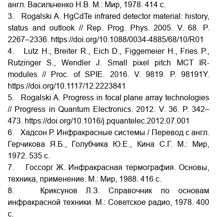
англ. Васильченко Н.В. М.: Мир, 1978. 414 с.
3. Rogalski A. HgCdTe infrared detector material: history,
status and outlook // Rep. Prog. Phys. 2005. V. 68. P.
2267–2336. https://doi.org/10.1088/0034-4885/68/10/R01
4. Lutz H., Breiter R., Eich D., Figgemeier H., Fries P.,
Rutzinger S., Wendler J. Small pixel pitch MCT IR-
modules // Proc. of SPIE. 2016. V. 9819. P. 98191Y.
https://doi.org/10.1117/12.2223841
5. Rogalski A. Progress in focal plane array technologies
// Progress in Quantum Electronics. 2012. V. 36. P. 342–
473. https://doi.org/10.1016/j.pquantelec.2012.07.001
6. Хадсон Р. Инфракрасные системы / Перевод с англ.
Герчикова Я.Б., Голубчика Ю.Е., Кина С.Г. М.: Мир,
1972. 535 с.
7. Госсорг Ж. Инфракрасная термография. Основы,
техника, применение. М.: Мир, 1988. 416 с.
8. Криксунов Л.З. Справочник по основам
инфракрасной техники. М.: Советское радио, 1978. 400
с.