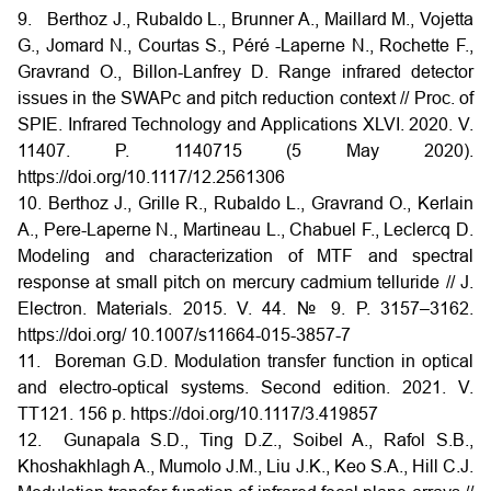
9. Berthoz J., Rubaldo L., Brunner A., Maillard M., Vojetta
G., Jomard N., Courtas S., Péré -Laperne N., Rochette F.,
Gravrand O., Billon-Lanfrey D. Range infrared detector
issues in the SWAPc and pitch reduction context // Proc. of
SPIE. Infrared Technology and Applications XLVI. 2020. V.
11407. P. 1140715 (5 May 2020).
https://doi.org/10.1117/12.2561306
10. Berthoz J., Grille R., Rubaldo L., Gravrand O., Kerlain
A., Pere-Laperne N., Martineau L., Chabuel F., Leclercq D.
Modeling and characterization of MTF and spectral
response at small pitch on mercury cadmium telluride // J.
Electron. Materials. 2015. V. 44. № 9. P. 3157–3162.
https://doi.org/ 10.1007/s11664-015-3857-7
11. Boreman G.D. Modulation transfer function in optical
and electro-optical systems. Second edition. 2021. V.
TT121. 156 p. https://doi.org/10.1117/3.419857
12. Gunapala S.D., Ting D.Z., Soibel A., Rafol S.B.,
Khoshakhlagh A., Mumolo J.M., Liu J.K., Keo S.A., Hill C.J.