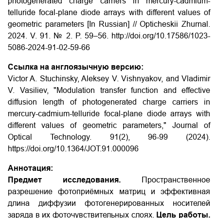
photogenerated charge carriers in mercury-cadmium-
telluride focal-plane diode arrays with different values of
geometric parameters [In Russian] // Opticheskii Zhurnal.
2024.
V
. 91. № 2.
P
. 59–56. http://doi.org/10.17586/1023-
5086-2024-91-02-59-66
Ссылка на англоязычную версию:
Victor A. Stuchinsky, Aleksey V. Vishnyakov, and Vladimir
V. Vasiliev, "Modulation transfer function and effective
diffusion length of photogenerated charge carriers in
mercury-cadmium-telluride focal-plane diode arrays with
different values of geometric parameters,"
Journal of
Optical Technology. 91(2),
96-99 (2024).
https://doi.org/10.1364/JOT.91.000096
Аннотация:
Предмет исследования.
Пространственное
разрешение фотоприёмных матриц и эффективная
длина диффузии фотогенерированных носителей
заряда в их фоточувствительных слоях.
Цель работы.