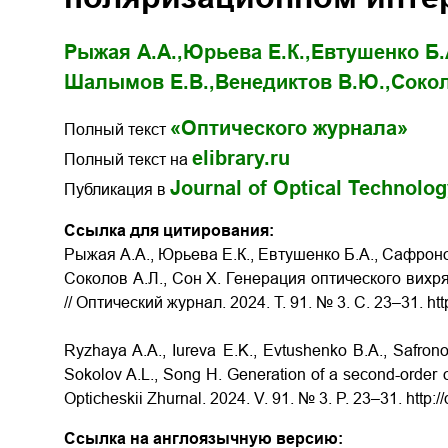
Рыжая А.А.,
Юрьева Е.К.,
Евтушенко Б.
Шалымов Е.В.,
Венедиктов В.Ю.,
Сокол
«Оптического журнала»
Полный текст
elibrary.ru
Полный текст на
Journal of Optical Technolo
Публикация в
Ссылка для цитирования:
Рыжая А.А., Юрьева Е.К., Евтушенко Б.А., Сафроно
Соколов А.Л., Сон Х. Генерация оптического вих
// Оптический журнал.
2024.
Т
. 91. № 3.
С
. 23–31. ht
Ryzhaya A.A., Iureva E.K., Evtushenko B.A., Safrono
Sokolov A.L., Song Н. Generation of a second-order opt
Opticheskii Zhurnal. 2024. V. 91. № 3. P. 23–31. http
Ссылка на англоязычную версию: