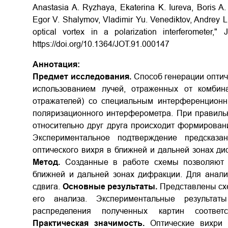
Anastasia A. Ryzhaya, Ekaterina K. Iureva, Boris A.
Egor V. Shalymov, Vladimir Yu. Venediktov, Andrey 
optical vortex in a polarization interferometer,"
https://doi.org/10.1364/JOT.91.000147
Аннотация:
Предмет исследования.
Способ генерации оптич
использованием лучей, отраженных от комбина
отражателей) со специальным интерференцион
поляризационного интерферометра. При правиль
относительно друг друга происходит формирован
Экспериментальное подтверждение предсказа
оптического вихря в ближней и дальней зонах ди
Метод.
Созданные в работе схемы позволяют с
ближней и дальней зонах дифракции. Для анали
сдвига.
Основные результаты.
Представлены схе
его анализа. Экспериментальные результа
распределения полученных картин соответс
Практическая значимость.
Оптические вихри 