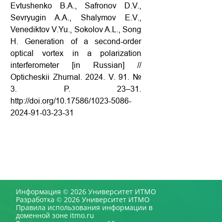
Evtushenko B.A., Safronov D.V.,
Sevryugin A.A., Shalymov E.V.,
Venediktov V.Yu., Sokolov A.L., Song
Н. Generation of a second-order
optical vortex in a polarization
interferometer [in Russian] //
Opticheskii Zhurnal. 2024. V. 91. №
3. P. 23–31.
http://doi.org/10.17586/1023-5086-
2024-91-03-23-31
Информация © 2026 Университет ИТМО
Разработка © 2026 Университет ИТМО
Правила использования информации в
доменной зоне itmo.ru