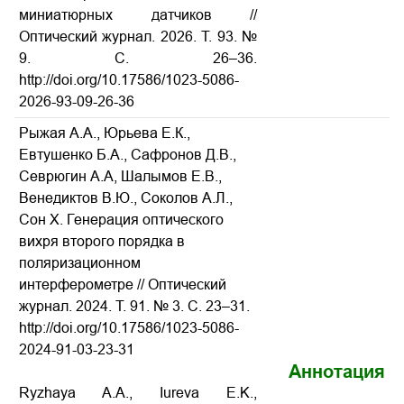
миниатюрных датчиков //
Оптический журнал. 2026. Т. 93. №
9. С. 26–36.
http://doi.org/10.17586/1023-5086-
2026-93-09-26-36
Рыжая А.А., Юрьева Е.К.,
Евтушенко Б.А., Сафронов Д.В.,
Севрюгин А.А, Шалымов Е.В.,
Венедиктов В.Ю., Соколов А.Л.,
Сон Х. Генерация оптического
вихря второго порядка в
поляризационном
интерферометре // Оптический
журнал.
2024.
Т
. 91. № 3.
С
. 23–31.
http://doi.org/10.17586/1023-5086-
2024-91-03-23-31
Аннотация
Ryzhaya A.A., Iureva E.K.,