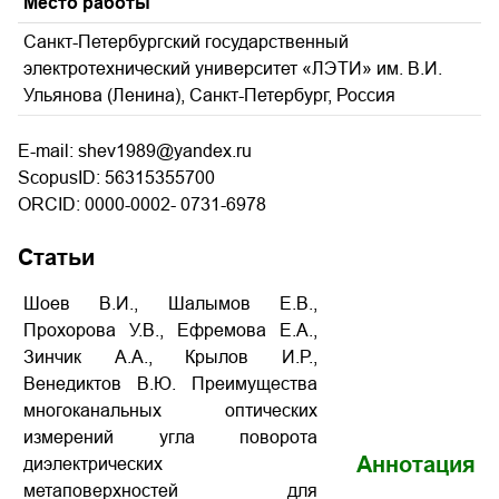
Место работы
Санкт-Петербургский государственный
электротехнический университет «ЛЭТИ» им. В.И.
Ульянова (Ленина), Санкт-Петербург, Россия
E-mail: shev1989@yandex.ru
ScopusID: 56315355700
ORCID: 0000-0002- 0731-6978
Статьи
Шоев В.И., Шалымов Е.В.,
Прохорова У.В., Ефремова Е.А.,
Зинчик А.А., Крылов И.Р.,
Венедиктов В.Ю. Преимущества
многоканальных оптических
измерений угла поворота
Аннотация
диэлектрических
метаповерхностей для