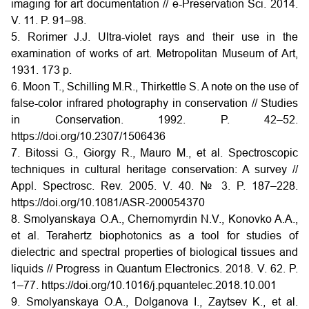
imaging for art documentation // e-Preservation Sci. 2014.
V. 11. P. 91–98.
5. Rorimer J.J. Ultra-violet rays and their use in the
examination of works of art. Metropolitan Museum of Art,
1931. 173 p.
6. Moon T., Schilling M.R., Thirkettle S. A note on the use of
false-color infrared photography in conservation // Studies
in Conservation. 1992. P. 42–52.
https://doi.org/10.2307/1506436
7. Bitossi G., Giorgy R., Mauro M., et al. Spectroscopic
techniques in cultural heritage conservation: A survey //
Appl. Spectrosc. Rev. 2005. V. 40. № 3. P. 187–228.
https://doi.org/10.1081/ASR-200054370
8. Smolyanskaya O.A., Chernomyrdin N.V., Konovko A.A.,
et al. Terahertz biophotonics as a tool for studies of
dielectric and spectral properties of biological tissues and
liquids // Progress in Quantum Electronics. 2018. V. 62. P.
1–77. https://doi.org/10.1016/j.pquantelec.2018.10.001
9. Smolyanskaya O.A., Dolganova I., Zaytsev K., et al.