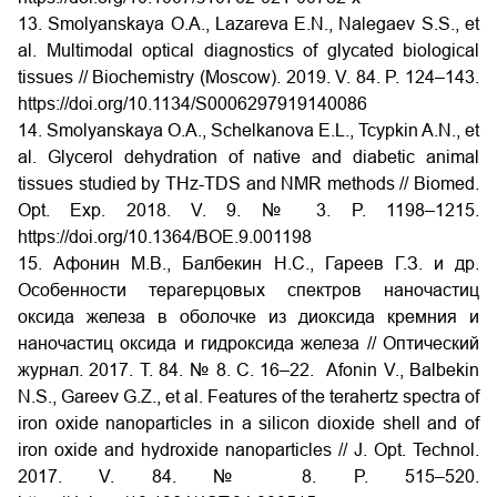
13. Smolyanskaya O.A., Lazareva E.N., Nalegaev S.S., et
al. Multimodal optical diagnostics of glycated biological
tissues // Biochemistry (Moscow). 2019. V. 84. P. 124–143.
https://doi.org/10.1134/S0006297919140086
14. Smolyanskaya O.A., Schelkanova E.L., Tcypkin A.N., et
al. Glycerol dehydration of native and diabetic animal
tissues studied by THz-TDS and NMR methods // Biomed.
Opt. Exp. 2018. V. 9. № 3. P. 1198–1215.
https://doi.org/10.1364/BOE.9.001198
15. Афонин М.В., Балбекин Н.С., Гареев Г.З. и др.
Особенности терагерцовых спектров наночастиц
оксида железа в оболочке из диоксида кремния и
наночастиц оксида и гидроксида железа // Оптический
журнал. 2017. Т. 84. № 8. С. 16–22. Afonin V., Balbekin
N.S., Gareev G.Z., et al. Features of the terahertz spectra of
iron oxide nanoparticles in a silicon dioxide shell and of
iron oxide and hydroxide nanoparticles // J. Opt. Technol.
2017. V. 84. № 8. P. 515–520.