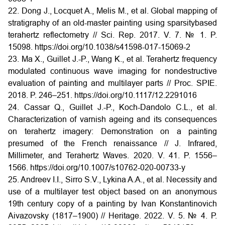
22. Dong J., Locquet A., Melis M., et al. Global mapping of
stratigraphy of an old-master painting using sparsitybased
terahertz reflectometry // Sci. Rep. 2017. V. 7. № 1. P.
15098. https://doi.org/10.1038/s41598-017-15069-2
23. Ma X., Guillet J.-P., Wang K., et al. Terahertz frequency
modulated continuous wave imaging for nondestructive
evaluation of painting and multilayer parts // Proc. SPIE.
2018. P. 246–251. https://doi.org/10.1117/12.2291016
24. Cassar Q., Guillet J.-P., Koch-Dandolo C.L., et al.
Characterization of varnish ageing and its consequences
on terahertz imagery: Demonstration on a painting
presumed of the French renaissance // J. Infrared,
Millimeter, and Terahertz Waves. 2020. V. 41. P. 1556–
1566. https://doi.org/10.1007/s10762-020-00733-y
25. Andreev I.I., Sirro S.V., Lykina A.A., et al. Necessity and
use of a multilayer test object based on an anonymous
19th century copy of a painting by Ivan Konstantinovich
Aivazovsky (1817–1900) // Heritage. 2022. V. 5. № 4. Р.