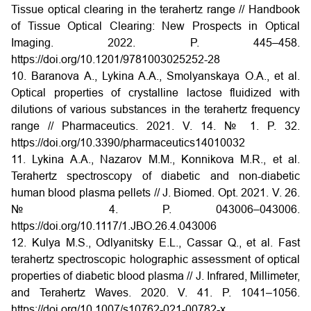
Tissue optical clearing in the terahertz range // Handbook
of Tissue Optical Clearing: New Prospects in Optical
Imaging. 2022. P. 445–458.
https://doi.org/10.1201/9781003025252-28
10. Baranova A., Lykina A.A., Smolyanskaya O.A., et al.
Optical properties of crystalline lactose fluidized with
dilutions of various substances in the terahertz frequency
range // Pharmaceutics. 2021. V. 14. № 1. P. 32.
https://doi.org/10.3390/pharmaceutics14010032
11. Lykina A.A., Nazarov M.M., Konnikova M.R., et al.
Terahertz spectroscopy of diabetic and non-diabetic
human blood plasma pellets // J. Biomed. Opt. 2021. V. 26.
№ 4. P. 043006–043006.
https://doi.org/10.1117/1.JBO.26.4.043006
12. Kulya M.S., Odlyanitsky E.L., Cassar Q., et al. Fast
terahertz spectroscopic holographic assessment of optical
properties of diabetic blood plasma // J. Infrared, Millimeter,
and Terahertz Waves. 2020. V. 41. P. 1041–1056.
https://doi.org/10.1007/s10762-021-00782-x