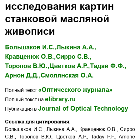
исследования картин
станковой масляной
живописи
Большаков И.С.,
Лыкина А.А.,
Кравценюк О.В.,
Сирро С.В.,
Торопов В.Ю.,
Цветков А.Р.,
Тадай Ф.Ф.,
Арнон Д.Д.,
Смолянская О.А.
«Оптического журнала»
Полный текст
elibrary.ru
Полный текст на
Journal of Optical Technology
Публикация в
Ссылка для цитирования:
Большаков И.С., Лыкина А.А., Кравценюк О.В., Сирро
С.В., Торопов В.Ю., Цветков А.Р., Taday P.F., Arnone