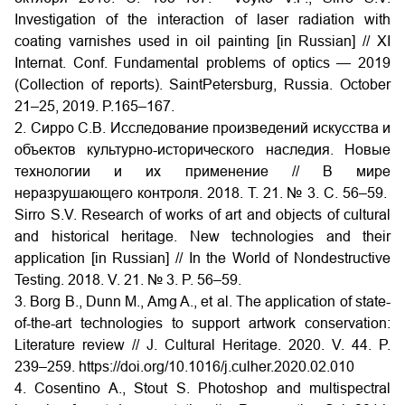
Investigation of the interaction of laser radiation with
coating varnishes used in oil painting [in Russian] // XI
Internat. Conf. Fundamental problems of optics — 2019
(Collection of reports). SaintPetersburg, Russia. October
21–25, 2019. P.165–167.
2. Сирро С.В. Исследование произведений искусства и
объектов культурно-исторического наследия. Новые
технологии и их применение // В мире
неразрушающего контроля. 2018. Т. 21. № 3. С. 56–59.
Sirro S.V. Research of works of art and objects of cultural
and historical heritage. New technologies and their
application [in Russian] // In the World of Nondestructive
Testing. 2018. V. 21. № 3. P. 56–59.
3. Borg B., Dunn M., Amg A., et al. The application of state-
of-the-art technologies to support artwork conservation:
Literature review // J. Cultural Heritage. 2020. V. 44. P.
239–259. https://doi.org/10.1016/j.culher.2020.02.010
4. Cosentino A., Stout S. Photoshop and multispectral