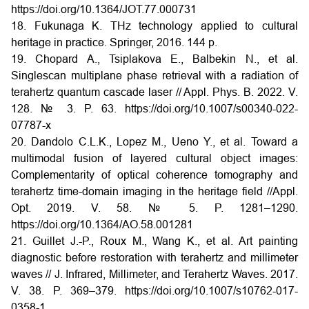
https://doi.org/10.1364/JOT.77.000731
18. Fukunaga K. THz technology applied to cultural
heritage in practice. Springer, 2016. 144 p.
19. Chopard A., Tsiplakova E., Balbekin N., et al.
Singlescan multiplane phase retrieval with a radiation of
terahertz quantum cascade laser // Appl. Phys. B. 2022. V.
128. № 3. P. 63. https://doi.org/10.1007/s00340-022-
07787-x
20. Dandolo C.L.K., Lopez M., Ueno Y., et al. Toward a
multimodal fusion of layered cultural object images:
Complementarity of optical coherence tomography and
terahertz time-domain imaging in the heritage field //Appl.
Opt. 2019. V. 58. № 5. P. 1281–1290.
https://doi.org/10.1364/AO.58.001281
21. Guillet J.-P., Roux M., Wang K., et al. Art painting
diagnostic before restoration with terahertz and millimeter
waves // J. Infrared, Millimeter, and Terahertz Waves. 2017.
V. 38. P. 369–379. https://doi.org/10.1007/s10762-017-
0358-1