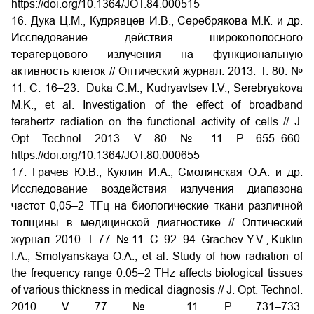
https://doi.org/10.1364/JOT.84.000515
16. Дука Ц.М., Кудрявцев И.В., Серебрякова М.К. и др.
Исследование действия широкополосного
терагерцового излучения на функциональную
активность клеток // Оптический журнал. 2013. Т. 80. №
11. С. 16–23. Duka C.M., Kudryavtsev I.V., Serebryakova
M.K., et al. Investigation of the effect of broadband
terahertz radiation on the functional activity of cells // J.
Opt. Technol. 2013. V. 80. № 11. P. 655–660.
https://doi.org/10.1364/JOT.80.000655
17. Грачев Ю.В., Куклин И.А., Смолянская О.А. и др.
Исследование воздействия излучения диапазона
частот 0,05–2 ТГц на биологические ткани различной
толщины в медицинской диагностике // Оптический
журнал. 2010. Т. 77. № 11. С. 92–94. Grachev Y.V., Kuklin
I.A., Smolyanskaya O.A., et al. Study of how radiation of
the frequency range 0.05–2 THz affects biological tissues
of various thickness in medical diagnosis // J. Opt. Technol.
2010. V. 77. № 11. P. 731–733.