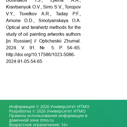
Bolshakov I.S., Lykina A.A.,
Kravtsenyuk O.V., Sirro S.V., Toropov
V.Y., Tsvetkov A.R., Taday P.F.,
Arnone D.D., Smolyanskaya O.A.
Optical and terahertz methods for the
study of oil painting artworks authors
[in Russian] // Opticheskii Zhurnal.
2024. V. 91. № 5. P. 54–65.
http://doi.org/10.17586/1023-5086-
2024-91-05-54-65
Информация © 2026 Университет ИТМО
Разработка © 2026 Университет ИТМО
Правила использования информации в
доменной зоне itmo.ru
Возрастное ограничение: 16+