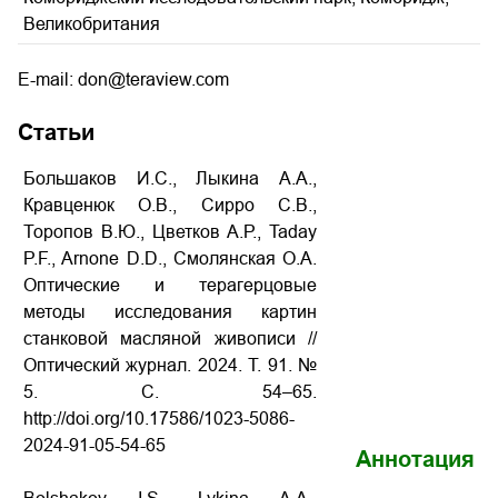
Великобритания
E-mail: don@teraview.com
Статьи
Большаков И.С., Лыкина А.А.,
Кравценюк О.В., Сирро С.В.,
Торопов В.Ю., Цветков А.Р., Taday
P.F., Arnone D.D., Смолянская О.А.
Оптические и терагерцовые
методы исследования картин
станковой масляной живописи //
Оптический журнал. 2024. Т. 91. №
5. С. 54–65.
http://doi.org/10.17586/1023-5086-
2024-91-05-54-65
Аннотация