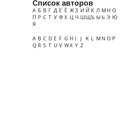
Список авторов
А
Б
В
Г
Д
Е
Ё
Ж
З
И
Й
К
Л
М
Н
О
П
Р
С
Т
У
Ф
Х
Ц
Ч
Ш
Щ
Ъ
Ы
Ь
Э
Ю
Я
A
B
C
D
E
F
G
H
I
J
K
L
M
N
O
P
Q
R
S
T
U
V
W
X
Y
Z