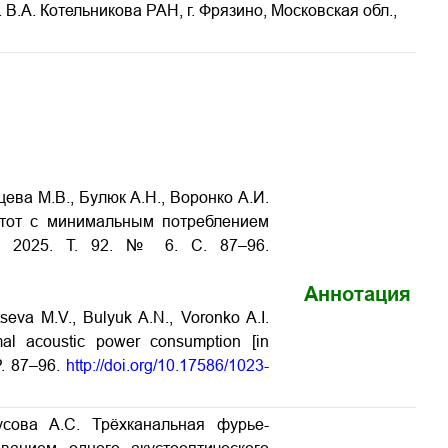
В.А. Котельникова РАН, г. Фрязино, Московская обл.,
цева М.В., Булюк А.Н., Воронко А.И.
стот с минимальным потреблением
л. 2025. Т. 92. № 6. С. 87–96.
Аннотация
seva M.V., Bulyuk A.N., Voronko A.I.
imal acoustic power consumption [in
P. 87–96.
http://doi.org/10.17586/1023-
усова А.С. Трёхканальная фурье-