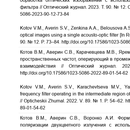
обработка оптических изображений с использо
фильтра // Оптический журнал.
2023.
Т
. 90. № 12.
5086-2023-90-12-73-84
Kotov V.M., Averin S.V., Zenkina A.A., Belousova A.S
optical images using a single acousto-optic filter [In R
90. № 12. P. 73–84. http://doi.org/10.17586/1023-50
Котов В.М., Аверин С.В., Карачевцева М.В., Яре
пространственных частот, оперирующий в промеж
взаимодействия // Оптический журнал. 
http://doi.org/10.17586/1023-5086-2022-89-01-54-62
Kotov V.M., Averin S.V., Karachevtseva M.V., Ya
frequency filter operating in the intermediate region o
// Opticheskii Zhurnal. 2022. V. 89. № 1. P. 54–62. h
89-01-54-62
Котов В.М., Аверин С.В., Воронко А.И. Фор
поляризации двухцветного излучения с исполь