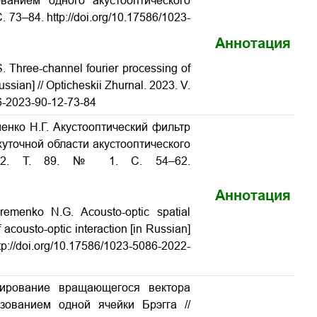
ванием одного акустооптического
С
. 73–84. http://doi.org/10.17586/1023-
Аннотация
. Three-channel fourier processing of
ussian] // Opticheskii Zhurnal. 2023. V.
86-2023-90-12-73-84
менко Н.Г. Акустооптический фильтр
уточной области акустооптического
2022. Т. 89. № 1. С. 54–62.
Аннотация
remenko N.G. Acousto-optic spatial
f acousto-optic interaction [in Russian]
ttp://doi.org/10.17586/1023-5086-2022-
мирование вращающегося вектора
зованием одной ячейки Брэгга //