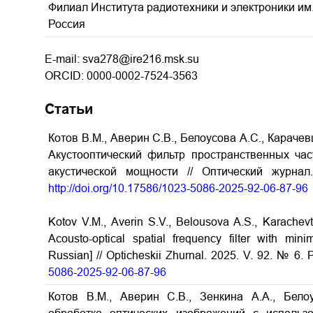
Филиал Института радиотехники и электроники им. 
Россия
E-mail: sva278@ire216.msk.su
ORCID: 0000-0002-7524-3563
Статьи
Котов В.М., Аверин С.В., Белоусова А.С., Карачев
Акустооптический фильтр пространственных ча
акустической мощности // Оптический журна
http://doi.org/10.17586/1023-5086-2025-92-06-87-96
Kotov V.M., Averin S.V., Belousova A.S., Karachevt
Acousto-optical spatial frequency filter with min
Russian] // Opticheskii Zhurnal. 2025. V. 92. № 6. 
5086-2025-92-06-87-96
Котов В.М., Аверин С.В., Зенкина А.А., Бело