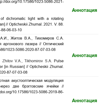
p://doi.org/10.17586/1023-5086-2021-
Аннотация
of dichromatic light with a rotating
an] // Opticheskii Zhurnal. 2021. V. 88.
1-88-06-03-10
А.И., Житов В.А., Тихомиров С.А.
 аргонового лазера // Оптический
17586/1023-5086-2020-87-07-03-08
Аннотация
, Zhitov V.A., Tikhomirov S.A.
Pulse
r [in Russian] // Opticheskii Zhurnal.
2020-87-07-03-08
тотная акустооптическая модуляция
через две брэгговские ячейки
//
//doi.org/10.17586/1023-5086-2019-86-
Аннотация