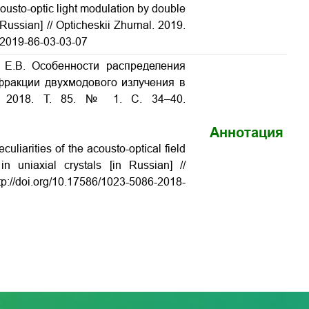
ousto-optic light modulation by double
 Russian] // Opticheskii Zhurnal. 2019.
6-2019-86-03-03-07
в Е.В. Особенности распределения
фракции двухмодового излучения в
. 2018. Т. 85. № 1. С. 34–40.
Аннотация
culiarities of the acousto-optical field
 in uniaxial crystals
[in Russian] //
tp://doi.org/10.17586/1023-5086-2018-