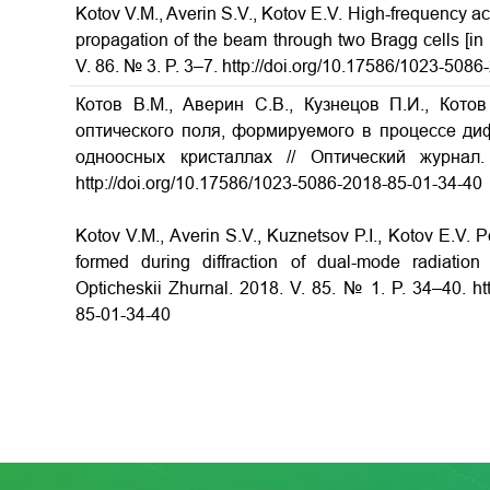
Kotov V.M., Averin S.V., Kotov E.V. High-frequency ac
propagation of the beam through two Bragg cells
[in
V. 86. № 3. P. 3–7. http://doi.org/10.17586/1023-508
Котов В.М., Аверин С.В., Кузнецов П.И., Кото
оптического поля, формируемого в процессе ди
одноосных кристаллах
// Оптический журнал
http://doi.org/10.17586/1023-5086-2018-85-01-34-40
Kotov V.M., Averin S.V., Kuznetsov P.I., Kotov E.V. Pe
formed during diffraction of dual-mode radiation
Opticheskii Zhurnal.
2018. V. 85. № 1. P. 34–40. ht
85-01-34-40