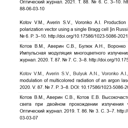
Оптический журнал. 2021. Т. 88. № 6. С. 3–10. htt
88-06-03-10
Kotov V.M., Averin S.V., Voronko A.I. Production 
polarization vector using a single Bragg cell [in Russi
№ 6. P. 3–10. http://doi.org/10.17586/1023-5086-202
Котов В.М., Аверин С.В., Булюк А.Н., Воронко 
Импульсная модуляция многоцветного излучения
журнал. 2020. Т. 87. № 7. С. 3–8.
http://doi.org/10.
Kotov V.M., Averin S.V., Bulyuk A.N., Voronko A.I.
modulation of multicolored radiation of an argon lase
2020. V. 87. № 7. P. 3–8. DOI: 10.17586/1023-5086-
Котов В.М., Аверин С.В., Котов Е.В. Высокочас
света при двойном прохождении излучения 
Оптический журнал. 2019. Т. 86. № 3. С. 3–7. http:
03-03-07