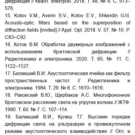
дифракции // Квант. электрон. 2018. Т. 48. № 6. С. 573–
576.
15. Kotov V.M., Averin S.V., Kotov E.V., Shkerdin G.N.
Acousto-optic filters based on the superposition of
diffraction fields [invited] // Appl. Opt. 2018. V. 57. № 10. P.
C83–C92.
16. Котов В.М. Обработка двумерных изображений с
использованием брэгговской дифракции //
Радиотехника и электроника. 2020. Т. 65. № 11. С.
1122–1127.
17. Балакший В.И. Акустооптическая ячейка как фильтр
пространственных частот // Радиотехника и
электроника. 1984. Т. 29. № 8. С. 1610–1616.
18. Раковский В.Ю., Щербаков А.С. Многофононное
брэгговское рассеяние света на упругих волнах // ЖТФ.
1990. Т. 60. № 7. С. 107–114.
19. Балакший В.И., Кулиш Т.Г. Высокие порядки
дифракции света на ультразвуке в промежуточном
режиме акустооптического взаимодействия // Опт. и