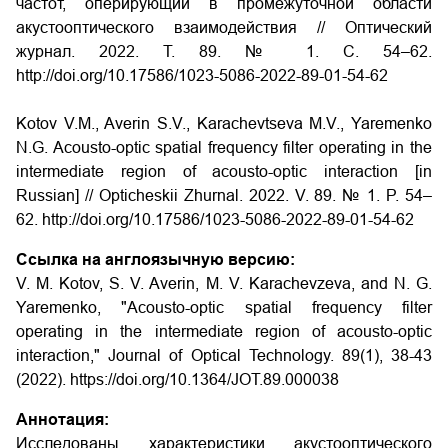
частот, оперирующий в промежуточной области
акустооптического взаимодействия // Оптический
журнал. 2022. Т. 89. № 1. С. 54–62.
http://doi.org/10.17586/1023-5086-2022-89-01-54-62
Kotov V.M., Averin S.V., Karachevtseva M.V., Yaremenko
N.G. Acousto-optic spatial frequency filter operating in the
intermediate region of acousto-optic interaction [in
Russian] // Opticheskii Zhurnal. 2022. V. 89. № 1. P. 54–
62. http://doi.org/10.17586/1023-5086-2022-89-01-54-62
Ссылка на англоязычную версию:
V. M. Kotov, S. V. Averin, M. V. Karachevzeva, and N. G.
Yaremenko, "Acousto-optic spatial frequency filter
operating in the intermediate region of acousto-optic
interaction," Journal of Optical Technology. 89(1), 38-43
(2022). https://doi.org/10.1364/JOT.89.000038
Аннотация:
Исследованы характеристики акустооптического