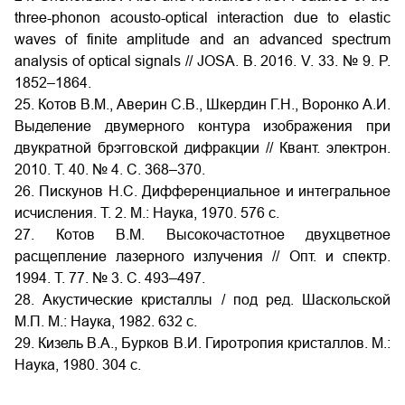
three-phonon acousto-optical interaction due to elastic
waves of finite amplitude and an advanced spectrum
analysis of optical signals // JOSA. B. 2016. V. 33. № 9. P.
1852–1864.
25. Котов В.М., Аверин С.В., Шкердин Г.Н., Воронко А.И.
Выделение двумерного контура изображения при
двукратной брэгговской дифракции // Квант. электрон.
2010. Т. 40. № 4. С. 368–370.
26. Пискунов Н.С. Дифференциальное и интегральное
исчисления. Т. 2. М.: Наука, 1970. 576 с.
27. Котов В.М. Высокочастотное двухцветное
расщепление лазерного излучения // Опт. и спектр.
1994. Т. 77. № 3. С. 493–497.
28. Акустические кристаллы / под ред. Шаскольской
М.П. М.: Наука, 1982. 632 с.
29. Кизель В.А., Бурков В.И. Гиротропия кристаллов. М.:
Наука, 1980. 304 с.