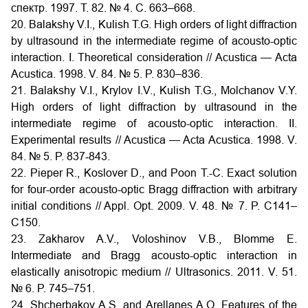
спектр. 1997. Т. 82. № 4. С. 663–668.
20. Balakshy V.I., Kulish T.G. High orders of light diffraction
by ultrasound in the intermediate regime of acousto-optic
interaction. I. Theoretical consideration // Acustica — Acta
Acustica. 1998. V. 84. № 5. P. 830–836.
21. Balakshy V.I., Krylov I.V., Kulish T.G., Molchanov V.Y.
High orders of light diffraction by ultrasound in the
intermediate regime of acousto-optic interaction. II.
Experimental results // Acustica — Acta Acustica. 1998. V.
84. № 5. P. 837‑843.
22. Pieper R., Koslover D., and Poon T.-C. Exact solution
for four-order acousto-optic Bragg diffraction with arbitrary
initial conditions // Appl. Opt. 2009. V. 48. № 7. P. C141–
C150.
23. Zakharov A.V., Voloshinov V.B., Blomme E.
Intermediate and Bragg acousto-optic interaction in
elastically anisotropic medium // Ultrasonics. 2011. V. 51.
№ 6. P. 745–751.
24. Shcherbakov A.S. and Arellanes A.O. Features of the