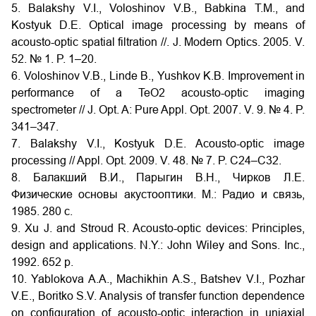
5. Balakshy V.I., Voloshinov V.B., Babkina T.M., and
Kostyuk D.E. Optical image processing by means of
acousto-optic spatial filtration //. J. Modern Optics. 2005. V.
52. № 1. P. 1–20.
6. Voloshinov V.B., Linde B., Yushkov K.B. Improvement in
performance of a TeO2 acousto-optic imaging
spectrometer // J. Opt. A: Pure Appl. Opt. 2007. V. 9. № 4. P.
341–347.
7. Balakshy V.I., Kostyuk D.E. Acousto-optic image
processing // Appl. Opt. 2009. V. 48. № 7. P. C24–C32.
8. Балакший В.И., Парыгин В.Н., Чирков Л.Е.
Физические основы акустооптики. М.: Радио и связь,
1985. 280 c.
9. Xu J. and Stroud R. Acousto-optic devices: Principles,
design and applications. N.Y.: John Wiley and Sons. Inc.,
1992. 652 p.
10. Yablokova A.A., Machikhin A.S., Batshev V.I., Pozhar
V.E., Boritko S.V. Analysis of transfer function dependence
on configuration of acousto-optic interaction in uniaxial