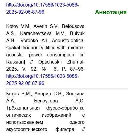
http://doi.org/10.17586/1023-5086-
Аннотация
2025-92-06-87-96
Kotov V.M., Averin S.V., Belousova
A.S., Karachevtseva M.V., Bulyuk
A.N., Voronko A.I. Acousto-optical
spatial frequency filter with minimal
acoustic power consumption [in
Russian] // Opticheskii Zhurnal.
2025. V. 92. № 6. P. 87–96.
http://doi.org/10.17586/1023-5086-
2025-92-06-87-96
Котов В.М., Аверин С.В., Зенкина
А.А., Белоусова А.С.
Трёхканальная фурье-обработка
оптических изображений с
использованием одного
акустооптического фильтра //