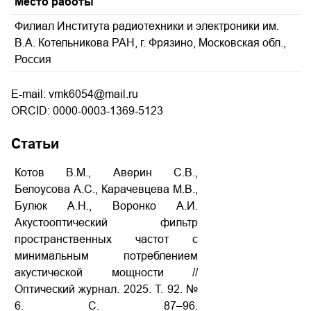
Место работы
Филиал Института радиотехники и электроники им.
В.А. Котельникова РАН, г. Фрязино, Московская обл.,
Россия
E-mail: vmk6054@mail.ru
ORCID: 0000-0003-1369-5123
Статьи
Котов В.М., Аверин С.В.,
Белоусова А.С., Карачевцева М.В.,
Булюк А.Н., Воронко А.И.
Акустооптический фильтр
пространственных частот с
минимальным потреблением
акустической мощности //
Оптический журнал. 2025. Т. 92. №
6. С. 87–96.