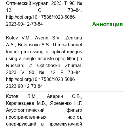
Оптический журнал.
2023.
Т
. 90. №
12.
С
. 73–84.
http://doi.org/10.17586/1023-5086-
Аннотация
2023-90-12-73-84
Kotov V.M., Averin S.V., Zenkina
A.A., Belousova A.S. Three-channel
fourier processing of optical images
using a single acousto-optic filter [In
Russian] // Opticheskii Zhurnal.
2023. V. 90. № 12. P. 73–84.
http://doi.org/10.17586/1023-5086-
2023-90-12-73-84
Котов В.М., Аверин С.В.,
Карачевцева М.В., Яременко Н.Г.
Акустооптический фильтр
пространственных частот,
оперирующий в промежуточной