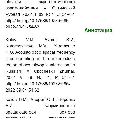
области акустооптического
взаимодействия // Оптический
журнал. 2022. Т. 89. № 1. С. 54–62.
http://doi.org/10.17586/1023-5086-
2022-89-01-54-62
Аннотация
Kotov V.M., Averin S.V.,
Karachevtseva M.V., Yaremenko
N.G. Acousto-optic spatial frequency
filter operating in the intermediate
region of acousto-optic interaction [in
Russian] // Opticheskii Zhurnal.
2022. V. 89. № 1. P. 54–62.
http://doi.org/10.17586/1023-5086-
2022-89-01-54-62
Котов В.М., Аверин С.В., Воронко
А.И. Формирование
вращающегося вектора