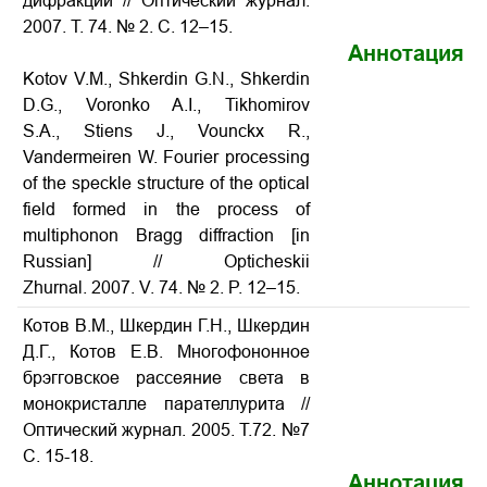
дифракции // Оптический журнал.
2007. Т. 74. № 2. С. 12–15.
Аннотация
Kotov V.M., Shkerdin G.N., Shkerdin
D.G., Voronko A.I., Tikhomirov
S.A., Stiens J., Vounckx R.,
Vandermeiren W. Fourier processing
of the speckle structure of the optical
field formed in the process of
multiphonon Bragg diffraction [in
Russian] // Opticheskii
Zhurnal. 2007. V. 74. № 2. P. 12–15.
Котов В.М., Шкердин Г.Н., Шкердин
Д.Г., Котов Е.В. Многофононное
брэгговское рассеяние света в
монокристалле парателлурита //
Оптический журнал. 2005. Т.72. №7
С. 15-18.
Аннотация