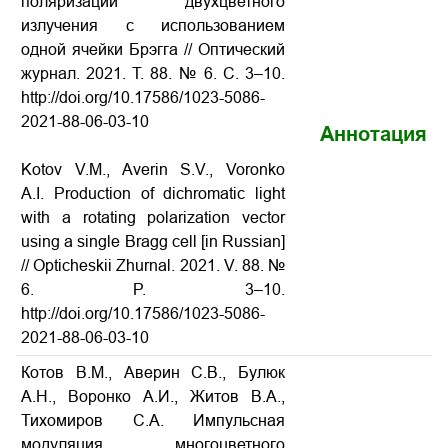
поляризации двухцветного
излучения с использованием
одной ячейки Брэгга // Оптический
журнал. 2021. Т. 88. № 6. С. 3–10.
http://doi.org/10.17586/1023-5086-
2021-88-06-03-10
Аннотация
Kotov V.M., Averin S.V., Voronko
A.I. Production of dichromatic light
with a rotating polarization vector
using a single Bragg cell [in Russian]
// Opticheskii Zhurnal. 2021. V. 88. №
6. P. 3–10.
http://doi.org/10.17586/1023-5086-
2021-88-06-03-10
Котов В.М., Аверин С.В., Булюк
А.Н., Воронко А.И., Житов В.А.,
Тихомиров С.А. Импульсная
модуляция многоцветного