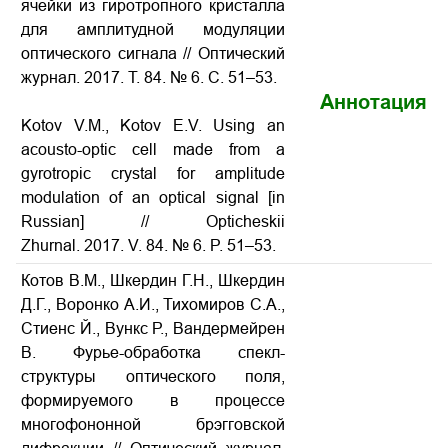
ячейки из гиротропного кристалла
для амплитудной модуляции
оптического сигнала
// Оптический
журнал. 2017. Т. 84. № 6. С. 51–53.
Аннотация
Kotov V.M., Kotov E.V.
Using an
acousto-optic cell made from a
gyrotropic crystal for amplitude
modulation of an optical signal
[in
Russian] // Opticheskii
Zhurnal. 2017. V. 84. № 6. P. 51–53.
Котов В.М., Шкердин Г.Н., Шкердин
Д.Г., Воронко А.И., Тихомиров С.А.,
Стиенс Й., Вункс Р., Вандермейрен
В. Фурье-обработка спекл-
структуры оптического поля,
формируемого в процессе
многофононной брэгговской