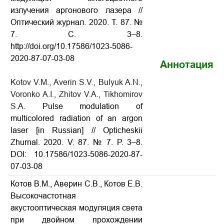
излучения аргонового лазера //
Оптический журнал. 2020. Т. 87. №
7. С. 3–8.
http://doi.org/10.17586/1023-5086-
2020-87-07-03-08
Аннотация
Kotov V.M., Averin S.V., Bulyuk A.N.,
Voronko A.I., Zhitov V.A., Tikhomirov
S.A.
Pulse modulation of
multicolored radiation of an argon
laser [in Russian] // Opticheskii
Zhurnal. 2020. V. 87. № 7. P. 3–8.
DOI: 10.17586/1023-5086-2020-87-
07-03-08
Котов В.М., Аверин С.В., Котов Е.В.
Высокочастотная
акустооптическая модуляция света
при двойном прохождении