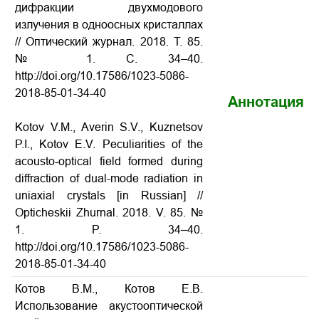
дифракции двухмодового
излучения в одноосных кристаллах
// Оптический журнал. 2018. Т. 85.
№ 1. С. 34–40.
http://doi.org/10.17586/1023-5086-
2018-85-01-34-40
Аннотация
Kotov V.M., Averin S.V., Kuznetsov
P.I., Kotov E.V. Peculiarities of the
acousto-optical field formed during
diffraction of dual-mode radiation in
uniaxial crystals
[in Russian] //
Opticheskii Zhurnal.
2018. V. 85. №
1. P. 34–40.
http://doi.org/10.17586/1023-5086-
2018-85-01-34-40
Котов В.М., Котов Е.В.
Использование акустооптической