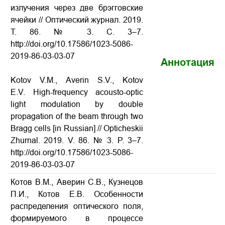
излучения через две брэгговские
ячейки
// Оптический журнал. 2019.
Т. 86. № 3. С. 3–7.
http://doi.org/10.17586/1023-5086-
2019-86-03-03-07
Аннотация
Kotov V.M., Averin S.V., Kotov
E.V. High-frequency acousto-optic
light modulation by double
propagation of the beam through two
Bragg cells
[in Russian] // Opticheskii
Zhurnal. 2019. V. 86. № 3. P. 3–7.
http://doi.org/10.17586/1023-5086-
2019-86-03-03-07
Котов В.М., Аверин С.В., Кузнецов
П.И., Котов Е.В. Особенности
распределения оптического поля,
формируемого в процессе