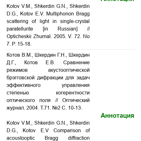
Kotov V.M., Shkerdin G.N., Shkerdin
D.G., Kotov E.V. Multiphonon Bragg
scattering of light in single-crystal
paratellurite
[in Russian] //
Opticheskii Zhurnal. 2005. V. 72. No
7. P. 15-18.
Котов В.М., Шкердин Г.Н., Шкердин
Д.Г., Котов Е.В. Сравнение
режимов акустооптической
брэгговской дифракции для задач
эффективного управления
степенью когерентности
оптического поля // Оптический
журнал. 2004. Т.71. №2 С. 10-13.
Аннотация
Kotov V.M., Shkerdin G.N., Shkerdin
D.G., Kotov E.V Comparison of
acoustooptic Bragg diffraction