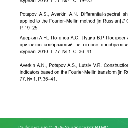
журнал. 2010. Т. 77. № 4. С. 19–25.
Potapov A.S., Averkin A.N. Differential-spectral sh
applied to the Fourier–Mellin method [in Russian] // 
P. 19–25.
Аверкин А.Н., Потапов А.С., Луцив В.Р. Построе
признаков изображений на основе преобразова
журнал. 2010. Т. 77. № 1. С. 36–41.
Averkin A.N., Potapov A.S., Lutsiv V.R. Constructio
indicators based on the Fourier-Mellin transform [in R
77. № 1. P. 36–41.
Информация © 2026 Университет ИТМО