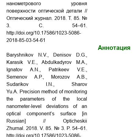
нанометрового уровня
поверхности оптической детали
//
Оптический журнал. 2018. Т. 85. №
3. С. 54–61.
http://doi.org/10.17586/1023-5086-
2018-85-03-54-61
Аннотация
Baryshnikov N.V., Denisov D.G.,
Karasik V.E., Abdulkadyrov M.A.,
Ignatov A.N., Patrikeev V.E.,
Semenov A.P., Morozov A.B.,
Sudarikov I.N., Sharov
Yu.A. Precision method of monitoring
the parameters of the local
nanometer-level deviations of an
optical component’s surface
[in
Russian] // Opticheskii
Zhurnal. 2018. V. 85. № 3. P. 54–61.
http://doi.org/10.17586/1023-5086-