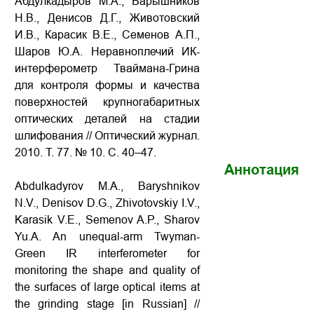
Абдулкадыров М.А., Барышников
Н.В., Денисов Д.Г., Животовский
И.В., Карасик В.Е., Семенов А.П.,
Шаров Ю.А. Неравноплечий ИК-
интерферометр Тваймана-Грина
для контроля формы и качества
поверхностей крупногабаритных
оптических деталей на стадии
шлифования // Оптический журнал.
2010. Т. 77. № 10. С. 40–47.
Аннотация
Abdulkadyrov M.A., Baryshnikov
N.V., Denisov D.G., Zhivotovskiy I.V.,
Karasik V.E., Semenov A.P., Sharov
Yu.A. An unequal-arm Twyman-
Green IR interferometer for
monitoring the shape and quality of
the surfaces of large optical items at
the grinding stage [in Russian] //