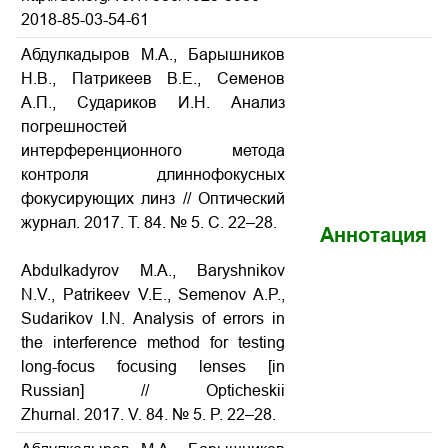
2018-85-03-54-61
Абдулкадыров М.А., Барышников
Н.В., Патрикеев В.Е., Семенов
А.П., Судариков И.Н. Анализ
погрешностей
интерференционного метода
контроля длиннофокусных
фокусирующих линз
// Оптический
журнал. 2017. Т. 84. № 5. С. 22–28.
Аннотация
Abdulkadyrov M.A., Baryshnikov
N.V., Patrikeev V.E., Semenov A.P.,
Sudarikov I.N.
Analysis of errors in
the interference method for testing
long-focus focusing lenses
[in
Russian] // Opticheskii
Zhurnal. 2017. V. 84. № 5. P. 22–28.