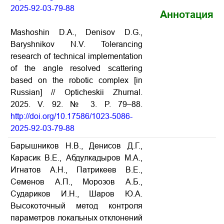
2025-92-03-79-88
Аннотация
Mashoshin D.A., Denisov D.G.,
Baryshnikov N.V. Tolerancing
research of technical implementation
of the angle resolved scattering
based on the robotic complex [in
Russian] // Opticheskii Zhurnal.
2025. V. 92. № 3. P. 79–88.
http://doi.org/10.17586/1023-5086-
2025-92-03-79-88
Барышников Н.В., Денисов Д.Г.,
Карасик В.Е., Абдулкадыров М.А.,
Игнатов А.Н., Патрикеев В.Е.,
Семенов А.П., Морозов А.Б.,
Судариков И.Н., Шаров Ю.А.
Высокоточный метод контроля
параметров локальных отклонений