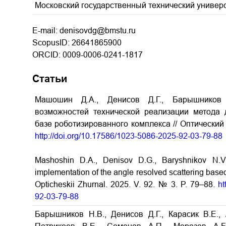
Московский государственный технический универс
E-mail: denisovdg@bmstu.ru
ScopusID: 26641865900
ORCID: 0009-0006-0241-1817
Статьи
Машошин Д.А., Денисов Д.Г., Барышников 
возможностей технической реализации метода
базе роботизированного комплекса // Оптический 
http://doi.org/10.17586/1023-5086-2025-92-03-79-88
Mashoshin D.A., Denisov D.G., Baryshnikov N.V.
implementation of the angle resolved scattering based
Opticheskii Zhurnal. 2025. V. 92. № 3. P. 79–88.
ht
92-03-79-88
Барышников Н.В., Денисов Д.Г., Карасик В.Е., 