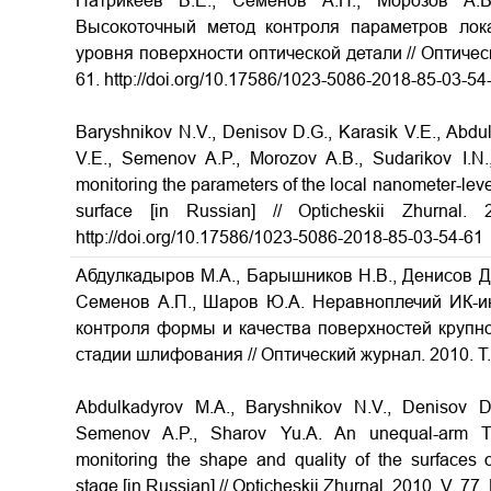
Патрикеев В.Е., Семенов А.П., Морозов А.
Высокоточный метод контроля параметров лок
уровня поверхности оптической детали
// Оптичес
61. http://doi.org/10.17586/1023-5086-2018-85-03-54
Baryshnikov N.V., Denisov D.G., Karasik V.E., Abdul
V.E., Semenov A.P., Morozov A.B., Sudarikov I.N
monitoring the parameters of the local nanometer-leve
surface
[in Russian] // Opticheskii Zhurna
http://doi.org/10.17586/1023-5086-2018-85-03-54-61
Абдулкадыров М.А., Барышников Н.В., Денисов Д.Г
Семенов А.П., Шаров Ю.А. Неравноплечий ИК-и
контроля формы и качества поверхностей крупно
стадии шлифования // Оптический журнал. 2010. Т. 
Abdulkadyrov M.A., Baryshnikov N.V., Denisov D.G
Semenov A.P., Sharov Yu.A. An unequal-arm Tw
monitoring the shape and quality of the surfaces o
stage [in Russian] // Opticheskii Zhurnal. 2010. V. 77