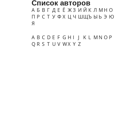
Список авторов
А
Б
В
Г
Д
Е
Ё
Ж
З
И
Й
К
Л
М
Н
О
П
Р
С
Т
У
Ф
Х
Ц
Ч
Ш
Щ
Ъ
Ы
Ь
Э
Ю
Я
A
B
C
D
E
F
G
H
I
J
K
L
M
N
O
P
Q
R
S
T
U
V
W
X
Y
Z