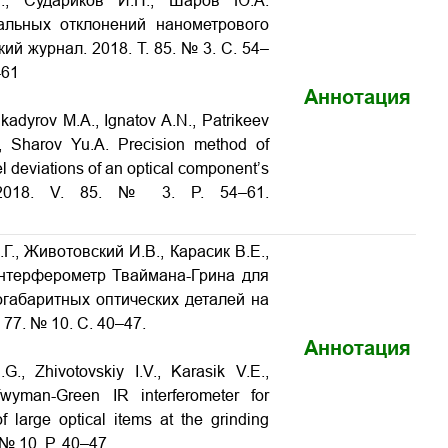
Б., Судариков И.Н., Шаров Ю.А.
альных отклонений нанометрового
кий журнал. 2018. Т. 85. № 3. С. 54–
-61
Аннотация
kadyrov M.A., Ignatov A.N., Patrikeev
., Sharov Yu.A. Precision method of
l deviations of an optical component’s
l. 2018. V. 85. № 3. P. 54–61.
., Животовский И.В., Карасик В.Е.,
нтерферометр Тваймана-Грина для
габаритных оптических деталей на
77. № 10. С. 40–47.
Аннотация
., Zhivotovskiy I.V., Karasik V.E.,
yman-Green IR interferometer for
f large optical items at the grinding
. № 10. P. 40–47.