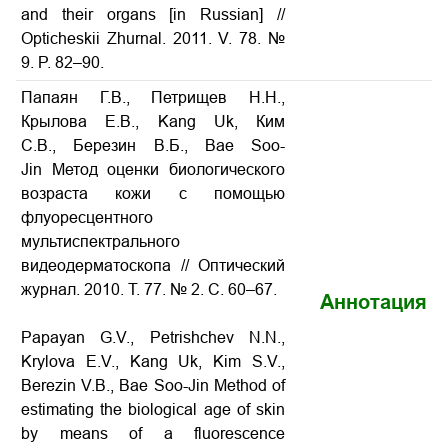
and their organs [in Russian] //
Opticheskii Zhurnal. 2011. V. 78. №
9. P. 82–90.
Папаян Г.В., Петрищев Н.Н.,
Крылова Е.В., Kang Uk, Ким
С.В., Березин В.Б., Bae Soo-
Jin Метод оценки биологического
возраста кожи с помощью
флуоресцентного
мультиспектрального
видеодерматоскопа // Оптический
журнал. 2010. Т. 77. № 2. С. 60–67.
Аннотация
Papayan G.V., Petrishchev N.N.,
Krylova E.V., Kang Uk, Kim S.V.,
Berezin V.B., Bae Soo-Jin Method of
estimating the biological age of skin
by means of a fluorescence