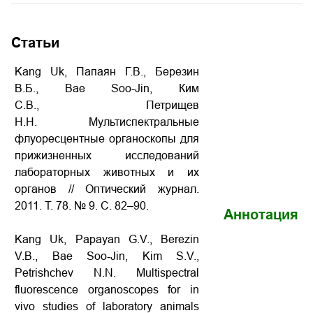
Статьи
Kang Uk, Папаян Г.В., Березин
В.Б., Bae Soo-Jin, Ким
С.В., Петрищев
Н.Н. Мультиспектральные
флуоресцентные органоскопы для
прижизненных исследований
лабораторных животных и их
органов // Оптический журнал.
2011. Т. 78. № 9. С. 82–90.
Аннотация
Kang Uk, Papayan G.V., Berezin
V.B., Bae Soo-Jin, Kim S.V.,
Petrishchev N.N. Multispectral
fluorescence organoscopes for in
vivo studies of laboratory animals