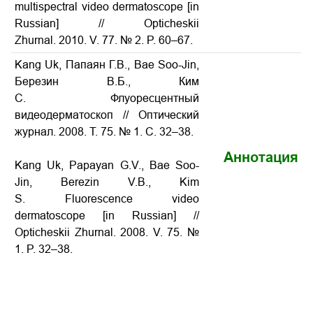
multispectral video dermatoscope [in
Russian] // Opticheskii
Zhurnal. 2010. V. 77. № 2. P. 60–67.
Kang Uk, Папаян Г.В., Bae Soo-Jin,
Березин В.Б., Ким
С. Флуоресцентный
видеодерматоскоп // Оптический
журнал. 2008. Т. 75. № 1. С. 32–38.
Аннотация
Kang Uk, Papayan G.V., Bae Soo-
Jin, Berezin V.B., Kim
S. Fluorescence video
dermatoscope [in Russian] //
Opticheskii Zhurnal. 2008. V. 75. №
1. P. 32–38.