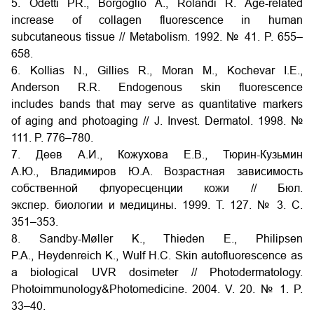
5. Odetti PR., Borgoglio A., Rolandi R. Age-related
increase of collagen fluorescence in human
subcutaneous tissue // Metabolism. 1992. № 41. P. 655–
658.
6. Kollias N., Gillies R., Moran M., Kochevar I.E.,
Anderson R.R. Endogenous skin fluorescence
includes bands that may serve as quantitative markers
of aging and photoaging // J. Invest. Dermatol. 1998. №
111. P. 776–780.
7. Деев А.И., Кожухова Е.В., Тюрин-Кузьмин
А.Ю., Владимиров Ю.А. Возрастная зависимость
собственной флуоресценции кожи // Бюл.
экспер. биологии и медицины. 1999. T. 127. № 3. C.
351–353.
8. Sandby-Møller K., Thieden E., Philipsen
P.A., Heydenreich K., Wulf H.C. Skin autofluorescence as
a biological UVR dosimeter // Photodermatology.
Photoimmunology&Photomedicine. 2004. V. 20. № 1. P.
33–40.