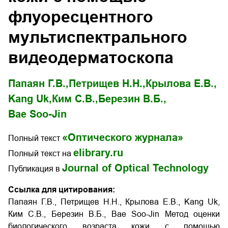
флуоресцентного
мультиспектрального
видеодерматоскопа
Папаян Г.В.,
Петрищев Н.Н.,
Крылова Е.В.,
Kang Uk,
Ким С.В.,
Березин В.Б.,
Bae Soo-Jin
«Оптического журнала»
Полный текст
elibrary.ru
Полный текст на
Journal of Optical Technology
Публикация в
Ссылка для цитирования:
Папаян Г.В., Петрищев Н.Н., Крылова Е.В., Kang Uk,
Ким С.В., Березин В.Б., Bae Soo-Jin Метод оценки
биологического возраста кожи с помощью