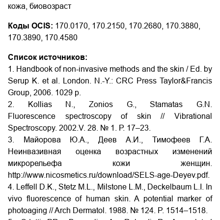
кожа, биовозраст
Коды OCIS:
170.0170, 170.2150, 170.2680, 170.3880,
170.3890, 170.4580
Список источников:
1. Handbook of non-invasive methods and the skin / Ed. by
Serup K. et al. London. N.-Y.: CRC Press Taylor&Francis
Group, 2006. 1029 p.
2. Kollias N., Zonios G., Stamatas G.N.
Fluorescence spectroscopy of skin // Vibrational
Spectroscopy. 2002.V. 28. № 1. Р. 17–23.
3. Майорова Ю.А., Деев А.И., Тимофеев Г.А.
Неинвазивная оценка возрастных изменений
микрорельефа кожи женщин.
http://www.nicosmetics.ru/download/SELS-age-Deyev.pdf.
4. Leffell D.K., Stetz M.L., Milstone L.M., Deckelbaum L.I. In
vivo fluorescence of human skin. A potential marker of
photoaging // Arch Dermatol. 1988. № 124. P. 1514–1518.