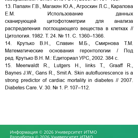
13. Папаян Г.В., Магакян Ю.А., Агроскин Л.С., Каралова
Е.М. Использование данных
сканирующей цитофотометрии для анализа
распределения поглощающего вещества в клетках //
Цитология. 1982. T. 24. № 11. C. 1360–1366.
14. Крутько В.Н., Славин М.Б., Смирнова Т.М.
Математические основания геронтологии / Под
ред. Крутько В.Н. М.: Едиториал УРС, 2002. 384 с.
15. Meerwaldt R., Lutgers H., links T., Graaff R.,
Baynes J.W., Gans R., Smit A. Skin autofluorescence is a
strong predictor of cardiac mortality in diabetes // 2007.
Diabetes Care. V. 30. № 1. P. 107–112.
Информация © 2026 Университет ИТМО
Разработка © 2026 Университет ИТМО