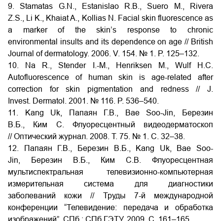
9. Stamatas G.N., Estanislao R.B., Suero M., Rivera
Z.S., Li K., Khaiat A., Kollias N. Facial skin fluorescence as
a marker of the skin’s response to chronic
environmental insults and its dependence on age // British
Journal of dermatology. 2006. V. 154. № 1. P. 125–132.
10. Na R., Stender I.-M., Henriksen M., Wulf H.C.
Autofluorescence of human skin is age-related after
correction for skin pigmentation and redness // J.
Invest. Dermatol. 2001. № 116. P. 536–540.
11. Kang Uk, Папаян Г.В., Bae Soo-Jin, Березин
В.Б., Ким С. Флуоресцентный видеодерматоскоп
// Оптический журнал. 2008. Т. 75. № 1. С. 32–38.
12. Папаян Г.В., Березин В.Б., Kang Uk, Bae Soo-
Jin, Березин В.Б., Ким С.В. Флуоресцентная
мультиспектральная телевизионно-компьютерная
измерительная система для диагностики
заболеваний кожи // Труды 7-й международной
конференции “Телевидение: передача и обработка
изображений”. СПб.: СПб ГЭТУ, 2009. С. 161–165.