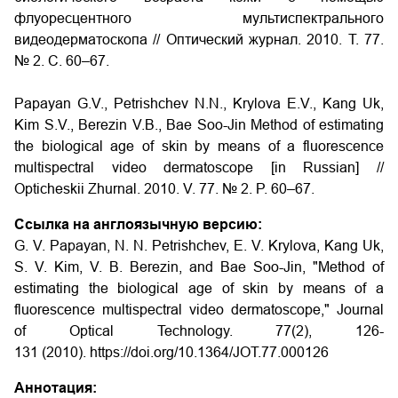
флуоресцентного мультиспектрального
видеодерматоскопа // Оптический журнал. 2010. Т. 77.
№ 2. С. 60–67.
Papayan G.V., Petrishchev N.N., Krylova E.V., Kang Uk,
Kim S.V., Berezin V.B., Bae Soo-Jin Method of estimating
the biological age of skin by means of a fluorescence
multispectral video dermatoscope [in Russian] //
Opticheskii Zhurnal. 2010. V. 77. № 2. P. 60–67.
Ссылка на англоязычную версию:
G. V. Papayan, N. N. Petrishchev, E. V. Krylova, Kang Uk,
S. V. Kim, V. B. Berezin, and Bae Soo-Jin, "Method of
estimating the biological age of skin by means of a
fluorescence multispectral video dermatoscope," Journal
of Optical Technology. 77(2), 126-
131 (2010). https://doi.org/10.1364/JOT.77.000126
Аннотация: