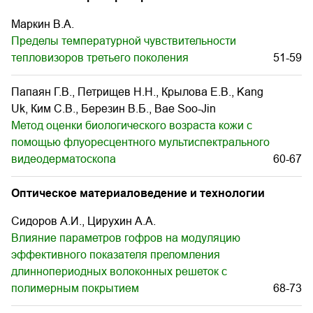
Маркин В.А.
Пределы температурной чувствительности
тепловизоров третьего поколения
51-59
Папаян Г.В., Петрищев Н.Н., Крылова Е.В., Kang
Uk, Ким С.В., Березин В.Б., Bae Soo-Jin
Метод оценки биологического возраста кожи с
помощью флуоресцентного мультиспектрального
видеодерматоскопа
60-67
Оптическое материаловедение и технологии
Сидоров А.И., Цирухин А.А.
Влияние параметров гофров на модуляцию
эффективного показателя преломления
длиннопериодных волоконных решеток с
полимерным покрытием
68-73