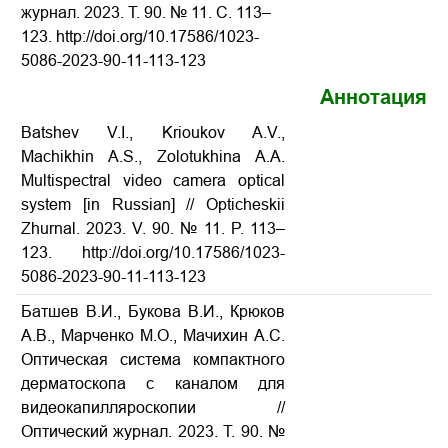
журнал.
2023.
Т. 90. № 11. С. 113–
123. http://doi.org/10.17586/1023-
5086-2023-90-11-113-123
Аннотация
Batshev V.I., Krioukov A.V.,
Machikhin A.S., Zolotukhina A.A.
Multispectral video camera optical
system [in Russian] // Opticheskii
Zhurnal. 2023. V. 90. № 11. P. 113–
123. http://doi.org/10.17586/1023-
5086-2023-90-11-113-123
Батшев В.И., Букова В.И., Крюков
А.В., Марченко М.О., Мачихин А.С.
Оптическая система компактного
дерматоскопа с каналом для
видеокапилляроскопии //
Оптический журнал.
2023.
Т. 90. №