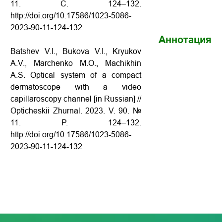
11. С. 124–132.
http://doi.org/10.17586/1023-5086-
2023-90-11-124-132
Аннотация
Batshev V.I., Bukova V.I., Kryukov
A.V., Marchenko M.O., Machikhin
A.S. Optical system of a compact
dermatoscope with a video
capillaroscopy channel [in Russian] //
Opticheskii Zhurnal. 2023. V. 90. №
11. P. 124–132.
http://doi.org/10.17586/1023-5086-
2023-90-11-124-132