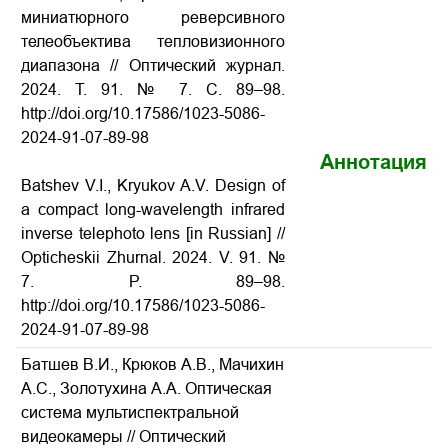
миниатюрного реверсивного
телеобъектива тепловизионного
диапазона // Оптический журнал.
2024. Т. 91. № 7. С. 89–98.
http://doi.org/10.17586/1023-5086-
2024-91-07-89-98
Аннотация
Batshev V.I., Kryukov A.V. Design of
a compact long-wavelength infrared
inverse telephoto lens [in Russian] //
Opticheskii Zhurnal. 2024. V. 91. №
7. P. 89–98.
http://doi.org/10.17586/1023-5086-
2024-91-07-89-98
Батшев В.И., Крюков А.В., Мачихин
А.С., Золотухина А.А. Оптическая
система мультиспектральной
видеокамеры // Оптический