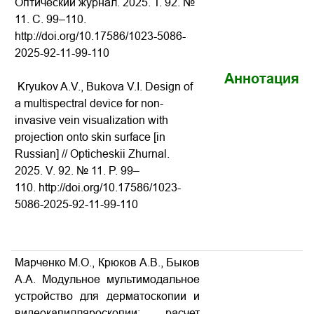
Оптический журнал. 2025. Т. 92. №
11. С. 99–110.
http://doi.org/10.17586/1023-5086-
2025-92-11-99-110
Аннотация
Kryukov A.V., Bukova V.I. Design of
a multispectral device for non-
invasive vein visualization with
projection onto skin surface [in
Russian] // Opticheskii Zhurnal.
2025. V. 92. № 11. P. 99–
110.
http://doi.org/10.17586/1023-
5086-2025-92-11-99-110
Марченко М.О., Крюков А.В., Быков
А.А. Модульное мультимодальное
устройство для дерматоскопии и
видеокапилляроскопии: расчет