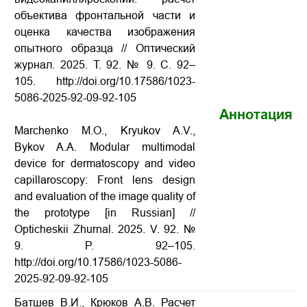
объектива фронтальной части и
оценка качества изображения
опытного образца // Оптический
журнал. 2025. Т. 92. № 9. С. 92–
105.
http://doi.org/10.17586/1023-
5086-2025-92-09-92-105
Аннотация
Marchenko M.O., Kryukov A.V.,
Bykov A.A. Modular multimodal
device for dermatoscopy and video
capillaroscopy: Front lens design
and evaluation of the image quality of
the prototype [in Russian] //
Opticheskii Zhurnal. 2025. V. 92. №
9. P. 92–105.
http://doi.org/10.17586/1023-5086-
2025-92-09-92-105
Батшев В.И., Крюков А.В. Расчет