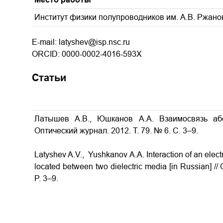
Институт физики полупроводников им. А.В. Ржано
E-mail: latyshev@isp.nsc.ru
ORCID: 0000-0002-4016-593X
Статьи
Латышев А.В., Юшканов А.А. Взаимосвязь абе
Оптический журнал. 2012. Т. 79. № 6. С. 3–9.
Latyshev A.V., Yushkanov A.A. Interaction of an elect
located between two dielectric media [in Russian] // 
P. 3–9.