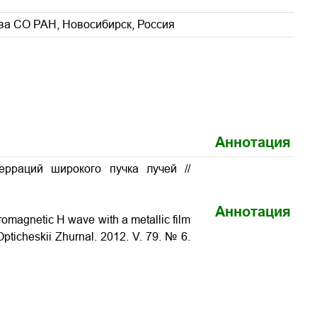
ва СО РАН, Новосибирск, Россия
Аннотация
рраций широкого пучка лучей //
Аннотация
romagnetic H wave with a metallic film
Opticheskii Zhurnal. 2012. V. 79. № 6.