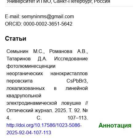
Университет ИТМО, Санкт-Петербург, Россия
E-mail: semyninms@gmail.com
ORCID: 0000-0002-3651-5642
Статьи
Семынин М.С., Романова А.В.,
Татаринов Д.А. Исследование
фотолюминесценции
неорганических нанокристаллов
перовскита CsPbBr3,
локализованных в линейной
квадрупольной
электродинамической ловушке //
Оптический журнал. 2025. Т. 92. №
4. С. 107–113.
Аннотация
http://doi.org/10.17586/1023-5086-
2025-92-04-107-113