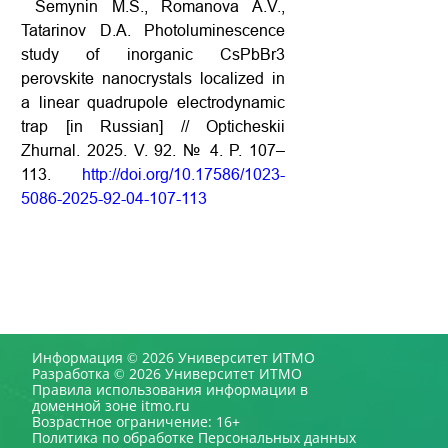
Semynin M.S., Romanova A.V.,
Tatarinov D.A. Photoluminescence
study of inorganic CsPbBr3
perovskite nanocrystals localized in
a linear quadrupole electrodynamic
trap [in Russian] // Opticheskii
Zhurnal. 2025. V. 92. № 4. P. 107–
113.
http://doi.org/10.17586/1023-
5086-2025-92-04-107-113
Информация © 2026 Университет ИТМО
Разработка © 2026 Университет ИТМО
Правила использования информации в
доменной зоне itmo.ru
Возрастное ограничение: 16+
Политика по обработке Персональных данных