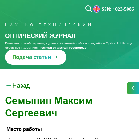
ISSN: 1023-5086
НАУЧНО-ТЕХНИЧЕСКИЙ
ОПТИЧЕСКИЙ ЖУРНАЛ
Полнотекстовый перевод журнала на английский язык издаётся Optica Publishing
Group под названием
“Journal of Optical Technology“
Подача статьи
Назад
Семынин Максим
Сергеевич
Место работы