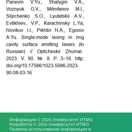
Panevin V.Yu., Shalygin V.A.,
Voznyuk G.V., Mitrofanov M.I.,
Slipchenko S.O., Lyutetskii A.V.,
Evtikhiev., V.P., Karachinsky L.Ya,
Novikov I.I., Pikhtin N.A., Egorov
A.Yu. Single-mode lasing in ring
cavity surface emitting lasers (In
Russian) // Opticheskii Zhurnal.
2023. V. 90. № 8. P. 3–16. http:
doi.org/10.17586/1023-5086-2023-
90-08-03-16
Информация © 2026 Университет ИТМО
Разработка © 2026 Университет ИТМО
Правила использования информации в