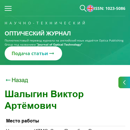
ISSN: 1023-5086
НАУЧНО-ТЕХНИЧЕСКИЙ
ОПТИЧЕСКИЙ ЖУРНАЛ
Полнотекстовый перевод журнала на английский язык издаётся Optica Publishing
Group под названием
“Journal of Optical Technology“
Подача статьи
Назад
Шалыгин Виктор
Артёмович
Место работы