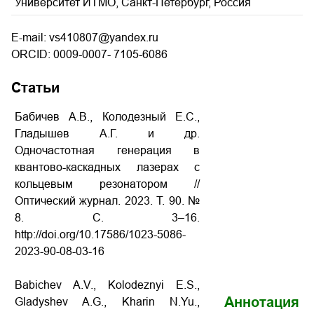
Университет ИТМО, Санкт-Петербург, Россия
E-mail: vs410807@yandex.ru
ORCID: 0009-0007- 7105-6086
Статьи
Бабичев А.В., Колодезный Е.С.,
Гладышев А.Г. и др.
Одночастотная генерация в
квантово-каскадных лазерах с
кольцевым резонатором //
Оптический журнал. 2023. Т. 90. №
8. С. 3–16.
http://doi.org/10.17586/1023-5086-
2023-90-08-03-16
Babichev A.V., Kolodeznyi E.S.,
Аннотация
Gladyshev A.G., Kharin N.Yu.,