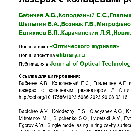
Бабичев А.В.,
Колодезный Е.С.,
Гладыш
Шалыгин В.А.,
Вознюк Г.В.,
Митрофанов
Евтихиев В.П.,
Карачинский Л.Я.,
Новик
«Оптического журнала»
Полный текст
elibrary.ru
Полный текст на
Journal of Optical Technolo
Публикация в
Ссылка для цитирования:
Бабичев А.В., Колодезный Е.С., Гладышев А.Г. 
лазерах с кольцевым резонатором // Опт
http://doi.org/10.17586/1023-5086-2023-90-08-03-16
Babichev A.V., Kolodeznyi E.S., Gladyshev A.G., Kh
Mitrofanov M.I., Slipchenko S.O., Lyutetskii A.V., Evt
Egorov A.Yu. Single-mode lasing in ring cavity surface