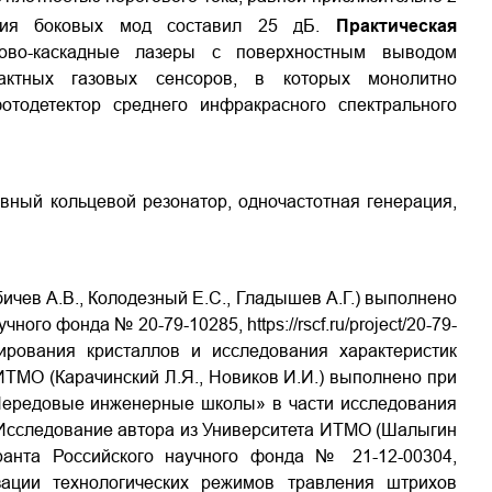
ния боковых мод составил 25 дБ.
Практическая
тово-каскадные лазеры с поверхностным выводом
актных газовых сенсоров, в которых монолитно
тодетектор среднего инфракрасного спектрального
ивный кольцевой резонатор, одночастотная генерация,
чев А.В., Колодезный Е.С., Гладышев А.Г.) выполнено
ого фонда № 20-79-10285, https://rscf.ru/project/20-79-
мирования кристаллов и исследования характеристик
ИТМО (Карачинский Л.Я., Новиков И.И.) выполнено при
Передовые инженерные школы» в части исследования
Исследование автора из Университета ИТМО (Шалыгин
ранта Российского научного фонда № 21-12-00304,
тимизации технологических режимов травления штрихов