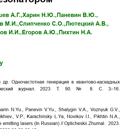
ев А.Г.,
Харин Н.Ю.,
Паневин В.Ю.,
 М.И.,
Слипченко С.О.,
Лютецкий А.В.,
ов И.И.,
Егоров А.Ю.,
Пихтин Н.А.
gy
и др. Одночастотная генерация в квантово-каскадных
ический журнал. 2023. Т. 90. № 8. С. 3–16.
arin N.Yu., Panevin V.Yu., Shalygin V.A., Voznyuk G.V.,
ikhiev., V.P., Karachinsky L.Ya, Novikov I.I., Pikhtin N.A.,
 emitting lasers (In Russian) // Opticheskii Zhurnal. 2023.