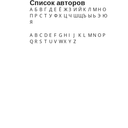
Список авторов
А
Б
В
Г
Д
Е
Ё
Ж
З
И
Й
К
Л
М
Н
О
П
Р
С
Т
У
Ф
Х
Ц
Ч
Ш
Щ
Ъ
Ы
Ь
Э
Ю
Я
A
B
C
D
E
F
G
H
I
J
K
L
M
N
O
P
Q
R
S
T
U
V
W
X
Y
Z