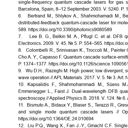
single-frequency quantum cascade lasers for gas 
Barcelona, Spain, 8–12 September 2003. V. 5240. P. 1
6. Bertrand M., Shlykov A., Shahmohamadi M., Beck 
distributed-feedback quantum-cascade laser for molec
589. https://doi.org/10.3390/photonics9080589
7. Lee B. G., Belkin M. A., Pflugl C. et al. DFB 
Electronics. 2009. V. 45. № 5. P. 554–565. https://do
8. Colombelli R., Srinivasan K., Troccoli M., Painter 
Cho A. Y., Capasso F. Quantum cascade surface-emittin
P. 1374–1377. https://doi.org/10.1126/science.109056
9. Wu D.H., Razeghi M. High power, low divergent, su
wave operation // APL Materials. 2017. V. 5. № 3. Art.
10. Kapsalidis F., Shahmohammadi M., Süess M.J.
Emmenegger L., Faist J. Dual-wavelength DFB quant
spectroscopy // Applied Physics B. 2018. V. 124. № 6. 
11. Bismuto A., Bidaux Y., Blaser S., Terazzi R., Gres
and single mode quantum cascade lasers // Op
https://doi.org/10.1364/OE.24.010694
12. Liu P.Q., Wang X., Fan J.-Y., Gmachl C.F. Sing