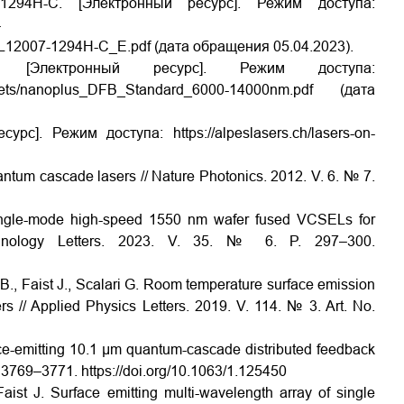
94H-C. [Электронный ресурс]. Режим доступа:
-
L12007-1294H-C_E.pdf (дата обращения 05.04.2023).
[Электронный ресурс]. Режим доступа:
_sheets/nanoplus_DFB_Standard_6000-14000nm.pdf (дата
с]. Режим доступа: https://alpeslasers.ch/lasers-on-
antum cascade lasers // Nature Photonics. 2012. V. 6. № 7.
 Single-mode high-speed 1550 nm wafer fused VCSELs for
nology Letters. 2023. V. 35. № 6. P. 297–300.
 B., Faist J., Scalari G. Room temperature surface emission
s // Applied Physics Letters. 2019. V. 114. № 3. Art. No.
face-emitting 10.1 µm quantum-cascade distributed feedback
P. 3769–3771. https://doi.org/10.1063/1.125450
aist J. Surface emitting multi-wavelength array of single