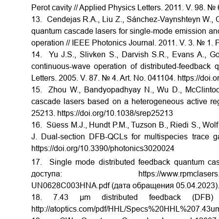
Perot cavity // Applied Physics Letters. 2011. V. 98. №
13. Cendejas R.A., Liu Z., Sánchez-Vaynshteyn W., C
quantum cascade lasers for single-mode emission and
operation // IEEE Photonics Journal. 2011. V. 3. № 1.
14. Yu J.S., Slivken S., Darvish S.R., Evans A., 
continuous-wave operation of distributed-feedback 
Letters. 2005. V. 87. № 4. Art. No. 041104. https://doi
15. Zhou W., Bandyopadhyay N., Wu D., McClintock
cascade lasers based on a heterogeneous active regi
25213. https://doi.org/10.1038/srep25213
16. Süess M.J., Hundt P.M., Tuzson B., Riedi S., Wolf
J. Dual-section DFB-QCLs for multispecies trace g
https://doi.org/10.3390/photonics3020024
17. Single mode distributed feedback quantum ca
доступа: https://www.rpmclasers.com/wp-c
UN0628C003HNA.pdf (дата обращения 05.04.2023)
18. 7.43 µm distributed feedback (DFB)
http://atoptics.com/pdf/HHL/Specs%20HHL%207.43um