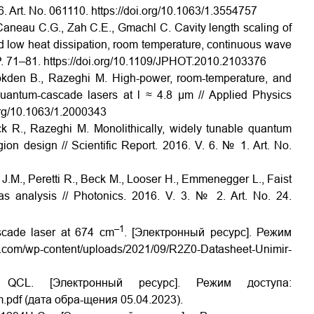
 6. Art. No. 061110. https://doi.org/10.1063/1.3554757
aneau C.G., Zah C.E., Gmachl C. Cavity length scaling of
 low heat dissipation, room temperature, continuous wave
 P. 71–81. https://doi.org/10.1109/JPHOT.2010.2103376
Gokden B., Razeghi M. High-power, room-temperature, and
quantum-cascade lasers at l ≈ 4.8 µm // Applied Physics
.org/10.1063/1.2000343
 R., Razeghi M. Monolithically, widely tunable quantum
on design // Scientific Report. 2016. V. 6. № 1. Art. No.
 J.M., Peretti R., Beck M., Looser H., Emmenegger L., Faist
as analysis // Photonics. 2016. V. 3. № 2. Art. No. 24.
–1
scade laser at 674 cm
. [Электронный ресурс]. Режим
ontent/uploads/2021/09/R2Z0-Datasheet-Unimir-
.
 QCL. [Электронный ресурс]. Режим доступа:
.pdf (дата обра-щения 05.04.2023).