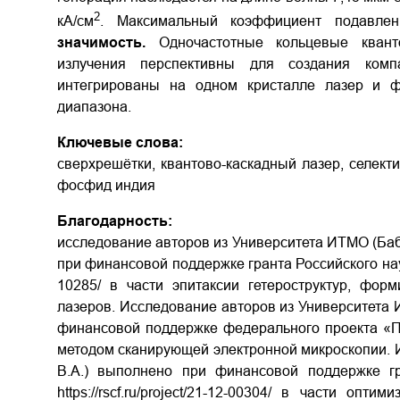
2
кА/см
. Максимальный коэффициент подавле
значимость.
Одночастотные кольцевые кван
излучения перспективны для создания комп
интегрированы на одном кристалле лазер и фо
диапазона.
Ключевые слова:
сверхрешётки, квантово-каскадный лазер, селект
фосфид индия
Благодарность:
исследование авторов из Университета ИТМО (Баби
при финансовой поддержке гранта Российского научн
10285/ в части эпитаксии гетероструктур, фор
лазеров. Исследование авторов из Университета 
финансовой поддержке федерального проекта «
методом сканирующей электронной микроскопии. 
В.А.) выполнено при финансовой поддержке г
https://rscf.ru/project/21-12-00304/ в части оп