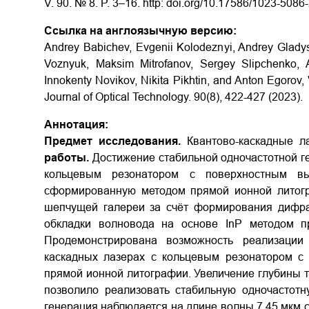
V. 90. № 8. P. 3–16. http: doi.org/10.17586/1023-508
Ссылка на англоязычную версию:
Andrey Babichev, Evgenii Kolodeznyi, Andrey Gladys
Voznyuk, Maksim Mitrofanov, Sergey Slipchenko, A
Innokenty Novikov, Nikita Pikhtin, and Anton Egorov, "
Journal of Optical Technology. 90(8), 422-427 (2023).
Аннотация:
Предмет исследования.
Квантово-каскадные 
работы.
Достижение стабильной одночастотной г
кольцевым резонатором с поверхностным вы
сформированную методом прямой ионной литог
шепчущей галереи за счёт формирования дифра
обкладки волновода на основе InP методом 
Продемонстрирована возможность реализации 
каскадных лазерах с кольцевым резонатором с
прямой ионной литографии. Увеличение глубины 
позволило реализовать стабильную одночастотн
генерация наблюдается на длине волны 7,45 мкм c