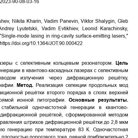
6-2023-90-08-03-16
hev, Nikita Kharin, Vadim Panevin, Viktor Shalygin, Gleb
ndrey Lyutetskii, Vadim Evtikhiev, Leonid Karachinsky,
Single-mode lasing in ring-cavity surface-emitting lasers,"
https://doi.org/10.1364/JOT.90.000422
лазеры с селективным кольцевым резонатором.
Цель
енерации в квантово-каскадных лазерах с селективным
водом излучения через дифракционную решётку,
рафии.
Метод.
Реализация селекции продольных мод
кционной решётки второго порядка в слоях верхней
прямой ионной литографии.
Основные результаты.
стабильной одночастотной генерации в квантово-
 дифракционной решёткой, сформированной методом
травления штрихов дифракционной решётки до 2,8 мкм
ую генерацию при температуре 83 К. Одночастотная
 плотностью порогового тока, равной приблизительно 2