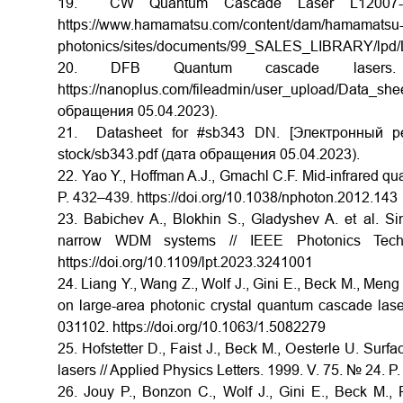
19. CW Quantum Cascade Laser L12007-12
https://www.hamamatsu.com/content/dam/hamamatsu
photonics/sites/documents/99_SALES_LIBRARY/lpd/
20. DFB Quantum cascade lasers. 
https://nanoplus.com/fileadmin/user_upload/Data
обращения 05.04.2023).
21. Datasheet for #sb343 DN. [Электронный ресур
stock/sb343.pdf (дата обращения 05.04.2023).
22. Yao Y., Hoffman A.J., Gmachl C.F. Mid-infrared qu
P. 432–439. https://doi.org/10.1038/nphoton.2012.143
23. Babichev A., Blokhin S., Gladyshev A. et al.
narrow WDM systems // IEEE Photonics Tech
https://doi.org/10.1109/lpt.2023.3241001
24. Liang Y., Wang Z., Wolf J., Gini E., Beck M., Meng
on large-area photonic crystal quantum cascade laser
031102. https://doi.org/10.1063/1.5082279
25. Hofstetter D., Faist J., Beck M., Oesterle U. Sur
lasers // Applied Physics Letters. 1999. V. 75. № 24. 
26. Jouy P., Bonzon C., Wolf J., Gini E., Beck M., F