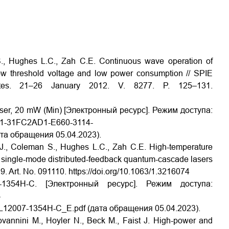
, Hughes L.C., Zah C.E. Continuous wave operation of
low threshold voltage and low power consumption // SPIE
ates. 21–26 January 2012. V. 8277. P. 125–131.
, 20 mW (Min) [Электронный ресурс]. Режим доступа:
cd1-31FC2AD1-E660-3114-
а обращения 05.04.2023).
J., Coleman S., Hughes L.C., Zah C.E. High-temperature
 single-mode distributed-feedback quantum-cascade lasers
№ 9. Art. No. 091110. https://doi.org/10.1063/1.3216074
4H-C. [Электронный ресурс]. Режим доступа:
-
L12007-1354H-C_E.pdf (дата обращения 05.04.2023).
iovannini M., Hoyler N., Beck M., Faist J. High-power and