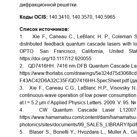
дифракционной решётки.
Коды OCIS:
140.3410, 140.3570, 140.5965
Список источников:
1. Xie F., Caneau C., LeBlanc H. P., Coleman S.
distributed feedback quantum cascade lasers with 
OPTO. San Francisco, California, United St
https://doi.org/10.1117/12.920055
2. QD7416HH. 7416 nm DFB Quantum Cascade Laser
https://www.thorlabs.com/drawings/5e324d75d3068
F43AC42D6A32C35F/QD7416HH-SpecSheet.pdf (дат
3. Xie F., Caneau C.G., LeBlanc H.P., Visovsky N.
continuous-wave operation of low power consumption
at l ≈ 5.2 µm // Applied Physics Letters. 2009. V. 95. 
4. CW Quantum Cascade Laser L12007-135
https://www.hamamatsu.com/content/dam/hamamatsu
photonics/sites/documents/99_SALES_LIBRARY/lpd/
5. Blaser S., Bonetti Y., Hvozdara L., Muller A., G