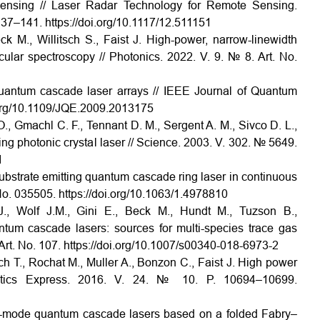
sensing // Laser Radar Technology for Remote Sensing.
37–141. https://doi.org/10.1117/12.511151
M., Willitsch S., Faist J. High-power, narrow-linewidth
ular spectroscopy // Photonics. 2022. V. 9. № 8. Art. No.
quantum cascade laser arrays // IEEE Journal of Quantum
i.org/10.1109/JQE.2009.2013175
O., Gmachl C. F., Tennant D. M., Sergent A. M., Sivco D. L.,
g photonic crystal laser // Science. 2003. V. 302. № 5649.
1
bstrate emitting quantum cascade ring laser in continuous
 No. 035505. https://doi.org/10.1063/1.4978810
, Wolf J.M., Gini E., Beck M., Hundt M., Tuzson B.,
um cascade lasers: sources for multi-species trace gas
Art. No. 107. https://doi.org/10.1007/s00340-018-6973-2
ch T., Rochat M., Muller A., Bonzon C., Faist J. High power
tics Express. 2016. V. 24. № 10. P. 10694–10699.
le-mode quantum cascade lasers based on a folded Fabry–