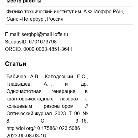
Место работы
Физико-технический институт им. А.Ф. Иоффе РАН,
Санкт-Петербург, Россия
E-mail: serghpl@mail.ioffe.ru
ScopusID: 6701673798
ORCID: 0000-0003-4851-3641
Статьи
Бабичев А.В., Колодезный Е.С.,
Гладышев А.Г. и др.
Одночастотная генерация в
квантово-каскадных лазерах с
кольцевым резонатором //
Оптический журнал. 2023. Т. 90. №
8. С. 3–16.
http://doi.org/10.17586/1023-5086-
2023-90-08-03-16