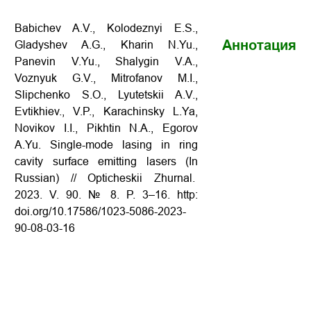
Babichev A.V., Kolodeznyi E.S.,
Аннотация
Gladyshev A.G., Kharin N.Yu.,
Panevin V.Yu., Shalygin V.A.,
Voznyuk G.V., Mitrofanov M.I.,
Slipchenko S.O., Lyutetskii A.V.,
Evtikhiev., V.P., Karachinsky L.Ya,
Novikov I.I., Pikhtin N.A., Egorov
A.Yu. Single-mode lasing in ring
cavity surface emitting lasers (In
Russian) // Opticheskii Zhurnal.
2023. V. 90. № 8. P. 3–16. http:
doi.org/10.17586/1023-5086-2023-
90-08-03-16