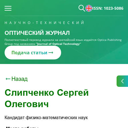
ISSN: 1023-5086
НАУЧНО-ТЕХНИЧЕСКИЙ
ОПТИЧЕСКИЙ ЖУРНАЛ
Полнотекстовый перевод журнала на английский язык издаётся Optica Publishing
Group под названием
“Journal of Optical Technology“
Подача статьи
Назад
Слипченко Сергей
Олегович
Кандидат физико-математических наук