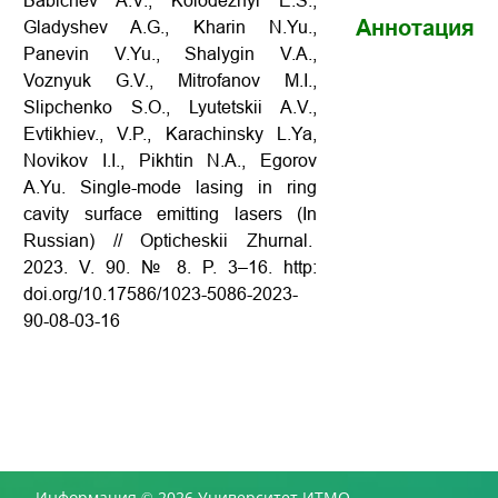
Babichev A.V., Kolodeznyi E.S.,
Аннотация
Gladyshev A.G., Kharin N.Yu.,
Panevin V.Yu., Shalygin V.A.,
Voznyuk G.V., Mitrofanov M.I.,
Slipchenko S.O., Lyutetskii A.V.,
Evtikhiev., V.P., Karachinsky L.Ya,
Novikov I.I., Pikhtin N.A., Egorov
A.Yu. Single-mode lasing in ring
cavity surface emitting lasers (In
Russian) // Opticheskii Zhurnal.
2023. V. 90. № 8. P. 3–16. http:
doi.org/10.17586/1023-5086-2023-
90-08-03-16
Информация © 2026 Университет ИТМО