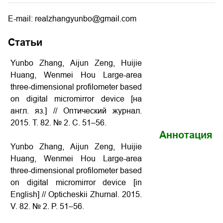
E-mail: realzhangyunbo@gmail.com
Статьи
Yunbo Zhang, Aijun Zeng, Huijie
Huang, Wenmei Hou Large-area
three-dimensional profilometer based
on digital micromirror device [на
англ. яз.] // Оптический журнал.
2015. Т. 82. № 2. С. 51–56.
Аннотация
Yunbo Zhang, Aijun Zeng, Huijie
Huang, Wenmei Hou Large-area
three-dimensional profilometer based
on digital micromirror device [in
English] // Opticheskii Zhurnal. 2015.
V. 82. № 2. P. 51–56.