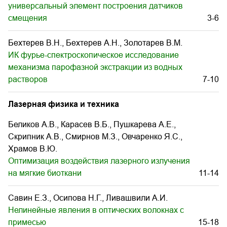
универсальный элемент построения датчиков
смещения
3-6
Бехтерев В.Н., Бехтерев А.Н., Золотарев В.М.
ИК фурье-спектроскопическое исследование
механизма парофазной экстракции из водных
растворов
7-10
Лазерная физика и техника
Беликов А.В., Карасев В.Б., Пушкарева А.Е.,
Скрипник А.В., Смирнов М.З., Овчаренко Я.С.,
Храмов В.Ю.
Оптимизация воздействия лазерного излучения
на мягкие биоткани
11-14
Савин Е.З., Осипова Н.Г., Ливашвили А.И.
Нелинейные явления в оптических волокнах с
примесью
15-18