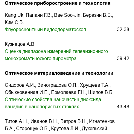
Оптическое приборостроение и технология
Kang Uk, Папаян Г.В., Bae Soo-Jin, Березин В.Б.,
Ким С.В.
Флуоресцентный видеодерматоскоп
32-38
Кузнецов А.В.
Оценка диапазона измерений телевизионного
монохроматического пирометра
39-42
Оптическое материаловедение и технологии
Сидоров А.И., Виноградова О.П., Хрущева Т.А.,
Обыкновенная И.Е., Ермолаева Г.Н., Шилов В.Б.
Оптические свойства наночастиц диоксида
ванадия в нанопористых стеклах
43-48
Титов А.Н., Иванов В.Н., Ветров В.Н., Игнатенков
Б.А., Сторощук О.Б., Крутова Л.И., Дукельский