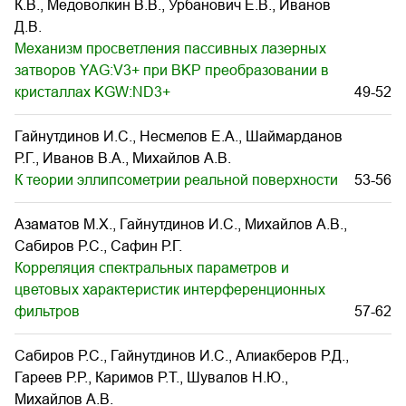
К.В., Медоволкин В.В., Урбанович Е.В., Иванов
Д.В.
Механизм просветления пассивных лазерных
затворов YAG:V3+ при BKP преобразовании в
кристаллах KGW:ND3+
49-52
Гайнутдинов И.С., Несмелов Е.А., Шаймарданов
Р.Г., Иванов В.А., Михайлов А.В.
К теории эллипсометрии реальной поверхности
53-56
Азаматов М.Х., Гайнутдинов И.С., Михайлов А.В.,
Сабиров Р.С., Сафин Р.Г.
Корреляция спектральных параметров и
цветовых характеристик интерференционных
фильтров
57-62
Сабиров Р.С., Гайнутдинов И.С., Алиакберов Р.Д.,
Гареев Р.Р., Каримов Р.Т., Шувалов Н.Ю.,
Михайлов А.В.