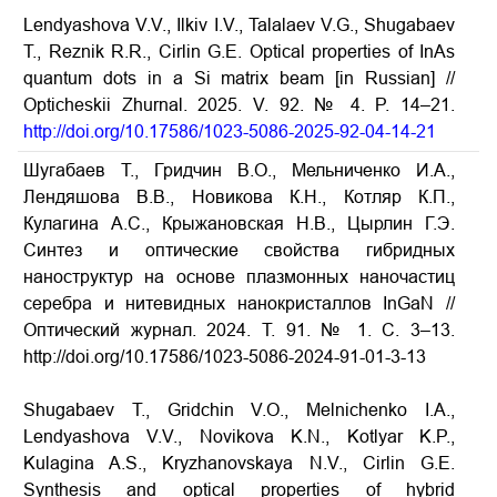
Lendyashova V.V., Ilkiv I.V., Talalaev V.G., Shugabaev
T., Reznik R.R., Cirlin G.E. Optical properties of InAs
quantum dots in a Si matrix beam [in Russian] //
Opticheskii Zhurnal. 2025. V. 92. № 4. P. 14–21.
http://doi.org/10.17586/1023-5086-2025-92-04-14-21
Шугабаев Т., Гридчин В.О., Мельниченко И.А.,
Лендяшова В.В., Новикова К.Н., Котляр К.П.,
Кулагина А.С., Крыжановская Н.В., Цырлин Г.Э.
Синтез и оптические свойства гибридных
наноструктур на основе плазмонных наночастиц
серебра и нитевидных нанокристаллов InGaN //
Оптический журнал. 2024. Т. 91. № 1. С. 3–13.
http://doi.org/10.17586/1023-5086-2024-91-01-3-13
Shugabaev T., Gridchin V.O., Melnichenko I.A.,
Lendyashova V.V., Novikova K.N., Kotlyar K.P.,
Kulagina A.S., Kryzhanovskaya N.V., Cirlin G.E.
Synthesis and optical properties of hybrid