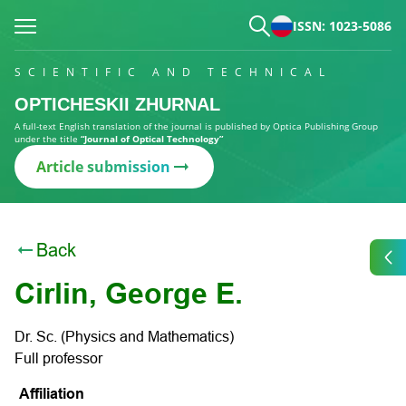
ISSN: 1023-5086
SCIENTIFIC AND TECHNICAL
OPTICHESKII ZHURNAL
A full-text English translation of the journal is published by Optica Publishing Group
under the title
“Journal of Optical Technology”
Article submission
Back
Cirlin, George Е.
Dr. Sc. (Physics and Mathematics)
Full professor
Affiliation