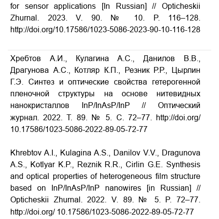
for sensor applications [In Russian] // Opticheskii
Zhurnal. 2023. V. 90. № 10. P. 116–128.
http://doi.org/10.17586/1023­-5086­-2023­-90­-10­-116­-128
Хребтов А.И., Кулагина А.С., Данилов В.В.,
Драгунова А.С., Котляр К.П., Резник Р.Р., Цырлин
Г.Э. Синтез и оптические свойства гетерогенной
пленочной структуры на основе нитевидных
нанокристаллов InP/InAsP/InP // Оптический
журнал. 2022. Т. 89. № 5. С. 72–77. http://doi.org/
10.17586/1023-5086-2022-89-05-72-77
Khrebtov A.I., Kulagina A.S., Danilov V.V., Dragunova
A.S., Kotlyar K.P., Reznik R.R., Cirlin G.E. Synthesis
and optical properties of heterogeneous film structure
based on InP/InAsP/InP nanowires [in Russian] //
Opticheskii Zhurnal. 2022. V. 89. № 5. P. 72–77.
http://doi.org/
10.17586/1023-5086-2022-89-05-72-77