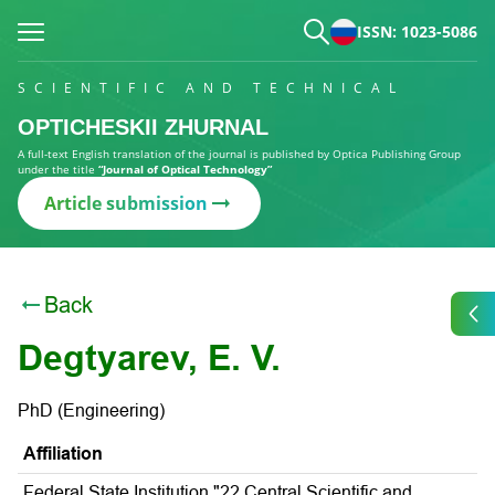
ISSN: 1023-5086
SCIENTIFIC AND TECHNICAL
OPTICHESKII ZHURNAL
A full-text English translation of the journal is published by Optica Publishing Group
under the title
“Journal of Optical Technology”
Article submission
Back
Degtyarev, E. V.
PhD (Engineering)
Affiliation
Federal State Institution "22 Central Scientific and