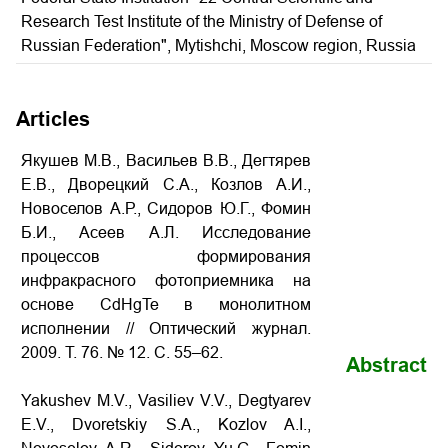
Research Test Institute of the Ministry of Defense of
Russian Federation", Mytishchi, Moscow region, Russia
Articles
Якушев М.В., Васильев В.В., Дегтярев
Е.В., Дворецкий С.А., Козлов А.И.,
Новоселов А.Р., Сидоров Ю.Г., Фомин
Б.И., Асеев А.Л. Исследование
процессов формирования
инфракрасного фотоприемника на
основе CdHgTe в монолитном
исполнении // Оптический журнал.
2009. Т. 76. № 12. С. 55–62.
Abstract
Yakushev M.V., Vasiliev V.V., Degtyarev
E.V., Dvoretskiy S.A., Kozlov A.I.,