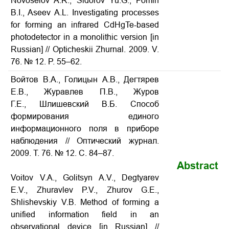
Novoselov A.R., Sidorov Yu.G., Fomin
B.I., Aseev A.L. Investigating processes
for forming an infrared CdHgTe-based
photodetector in a monolithic version [in
Russian] // Opticheskii Zhurnal. 2009. V.
76. № 12. P. 55–62.
Войтов В.А., Голицын А.В., Дегтярев
Е.В., Журавлев П.В., Журов
Г.Е., Шлишевский В.Б. Способ
формирования единого
информационного поля в приборе
наблюдения // Оптический журнал.
2009. Т. 76. № 12. С. 84–87.
Abstract
Voitov V.A., Golitsyn A.V., Degtyarev
E.V., Zhuravlev P.V., Zhurov G.E.,
Shlishevskiy V.B. Method of forming a
unified information field in an
observational device [in Russian] //