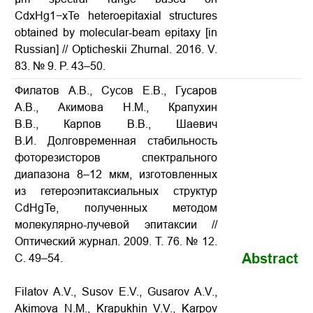
CdxHg1−xTe heteroepitaxial structures
obtained by molecular-beam epitaxy
[in
Russian] // Opticheskii Zhurnal. 2016. V.
83. № 9. P. 43–50.
Филатов А.В., Сусов Е.В., Гусаров
А.В., Акимова Н.М., Крапухин
В.В., Карпов В.В., Шаевич
В.И. Долговременная стабильность
фоторезисторов спектрального
диапазона 8–12 мкм, изготовленных
из гетероэпитаксиальных структур
CdHgTe, полученных методом
молекулярно-лучевой эпитаксии //
Оптический журнал. 2009. Т. 76. № 12.
Abstract
С. 49–54.
Filatov A.V., Susov E.V., Gusarov A.V.,
Akimova N.M., Krapukhin V.V., Karpov