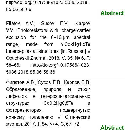
http://doi.org/10.17586/1023-5086-2018-
85-06-58-66
Abstract
Filatov A.V., Susov E.V., Karpov
V.V. Photoresistors with charge-carrier
exclusion for the 8–16-μm spectral
range, made from n-CdxHg1-xTe
heteroepitaxial structures
[in Russian] //
Opticheskii Zhurnal. 2018. V. 85. № 6. P.
58–66. http://doi.org/10.17586/1023-
5086-2018-85-06-58-66
Филатов А.В., Сусов Е.В., Карпов В.В.
Образование, природа и отжиг
дефектов в гетероэпитаксиальных
структурах Cd0,2Hg0,8Te и
фоторезисторах, подвергнутых
ионному травлению
// Оптический
журнал. 2017. Т. 84. № 4. С. 67–72.
Abstract