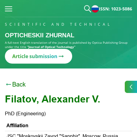
ISSN: 1023-5086
SCIENTIFIC AND TECHNICAL
OPTICHESKII ZHURNAL
A full-text English translation of the journal is published by Optica Publishing Group
under the title
“Journal of Optical Technology”
Article submission
Back
Filatov, Alexander V.
PhD (Engineering)
Affiliation
JSC "Moskovskij Zavod "Sapphir", Moscow, Russia