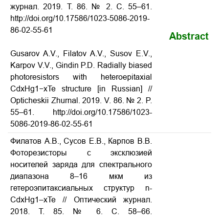
журнал. 2019. Т. 86. № 2. С. 55–61.
http://doi.org/10.17586/1023-5086-2019-
86-02-55-61
Abstract
Gusarov A.V., Filatov A.V., Susov E.V.,
Karpov V.V., Gindin P.D. Radially biased
photoresistors with heteroepitaxial
CdxHg1−xTe structure
[in Russian] //
Opticheskii Zhurnal.
2019. V. 86. № 2. P.
55–61. http://doi.org/10.17586/1023-
5086-2019-86-02-55-61
Филатов А.В., Сусов Е.В., Карпов В.В.
Фоторезисторы с эксклюзией
носителей заряда для спектрального
диапазона 8–16 мкм из
гетероэпитаксиальных структур n-
CdxHg1–xTe
// Оптический журнал.
2018. Т. 85. № 6. С. 58–66.