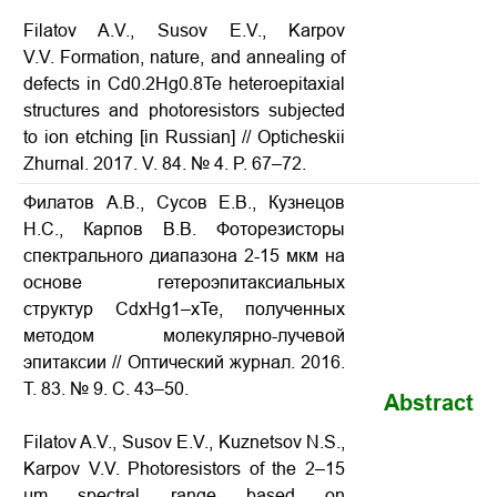
Filatov A.V., Susov E.V., Karpov
V.V.
Formation, nature, and annealing of
defects in Cd0.2Hg0.8Te heteroepitaxial
structures and photoresistors subjected
to ion etching
[in Russian] // Opticheskii
Zhurnal. 2017. V. 84. № 4. P. 67–72.
Филатов А.В., Сусов Е.В., Кузнецов
Н.С., Карпов В.В. Фоторезисторы
спектрального диапазона 2-15 мкм на
основе гетероэпитаксиальных
структур CdxHg1–xTe, полученных
методом молекулярно-лучевой
эпитаксии
// Оптический журнал. 2016.
Т. 83. № 9. С. 43–50.
Abstract
Filatov A.V., Susov E.V., Kuznetsov N.S.,
Karpov V.V.
Photoresistors of the 2–15
μm spectral range based on