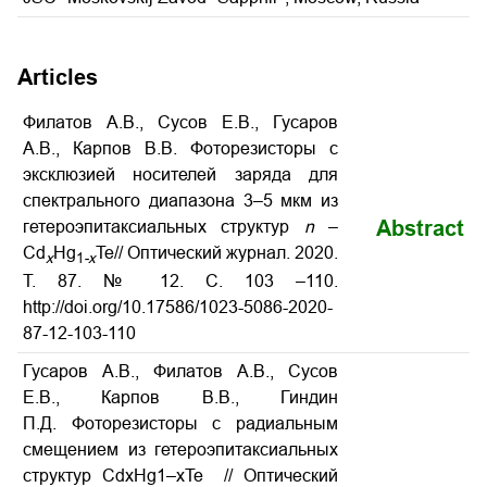
Articles
Филатов А.В., Сусов Е.В., Гусаров
А.В., Карпов В.В. Фоторезисторы с
эксклюзией носителей заряда для
спектрального диапазона 3–5 мкм из
Abstract
гетероэпитаксиальных структур
n
–
Cd
Hg
Te// Оптический журнал
. 2020.
x
1
-
x
Т. 87. № 12. С. 103
–110.
http://doi.org/10.17586/1023-5086-2020-
87-12-103-110
Гусаров А.В., Филатов А.В., Сусов
Е.В., Карпов В.В., Гиндин
П.Д. Фоторезисторы с радиальным
смещением из гетероэпитаксиальных
структур CdxHg1–xTe
// Оптический