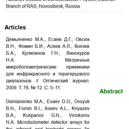
Branch of RAS, Novosibirsk, Russia
Articles
Демьяненко М.А., Есаев Д.Г., Овсюк
В.Н., Фомин Б.И., Асеев А.Л., Князев
Б.А., Кулипанов Г.Н., Винокуров
Н.А. Матричные
микроболометрические приемники
для инфракрасного и терагерцового
диапазонов // Оптический журнал.
2009. Т. 76. № 12. С. 5–11.
Abstract
Demianenko M.A., Esaev D.G., Ovsyuk
B.N., Fomin B.I., Aseev A.L., Knyazev
B.A., Kulipanov G.N., Vinokurov
N.A. Microbolometer detector arrays for