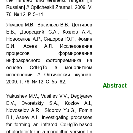
the infrared and terahertz ranges [in
Russian] // Opticheskii Zhurnal. 2009. V.
76. № 12. P. 5–11.
Якушев М.В., Васильев В.В., Дегтярев
Е.В., Дворецкий С.А., Козлов А.И.,
Новоселов А.Р., Сидоров Ю.Г., Фомин
Б.И., Асеев А.Л. Исследование
процессов формирования
инфракрасного фотоприемника на
основе CdHgTe в монолитном
исполнении // Оптический журнал.
2009. Т. 76. № 12. С. 55–62.
Abstract
Yakushev M.V., Vasiliev V.V., Degtyarev
E.V., Dvoretskiy S.A., Kozlov A.I.,
Novoselov A.R., Sidorov Yu.G., Fomin
B.I., Aseev A.L. Investigating processes
for forming an infrared CdHgTe-based
photodetector in a monolithic version [in