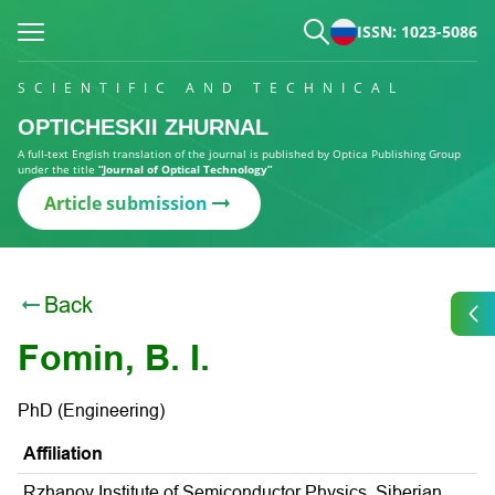
ISSN: 1023-5086
SCIENTIFIC AND TECHNICAL
OPTICHESKII ZHURNAL
A full-text English translation of the journal is published by Optica Publishing Group
under the title
“Journal of Optical Technology”
Article submission
Back
Fomin, B. I.
PhD (Engineering)
Affiliation
Rzhanov Institute of Semiconductor Physics, Siberian