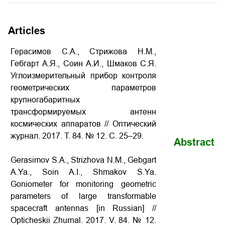
Articles
Герасимов С.А., Стрижова Н.М.,
Гебгарт А.Я., Соин А.И., Шмаков С.Я.
Углоизмерительный прибор контроля
геометрических параметров
крупногабаритных
трансформируемых антенн
космических аппаратов
// Оптический
журнал. 2017. Т. 84. № 12. С. 25–29.
Abstract
Gerasimov S.A., Strizhova N.M., Gebgart
A.Ya., Soin A.I., Shmakov S.Ya.
Goniometer for monitoring geometric
parameters of large transformable
spacecraft antennas
[in Russian] //
Opticheskii Zhurnal. 2017. V. 84. № 12.