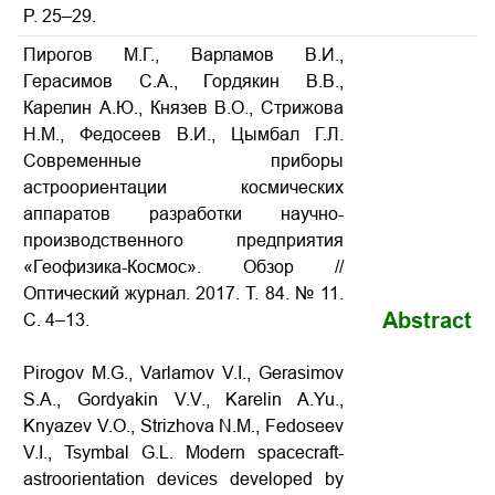
P. 25–29.
Пирогов М.Г., Варламов В.И.,
Герасимов С.А., Гордякин В.В.,
Карелин А.Ю., Князев В.О., Стрижова
Н.М., Федосеев В.И., Цымбал Г.Л.
Современные приборы
астроориентации космических
аппаратов разработки научно-
производственного предприятия
«Геофизика-Космос». Обзор
//
Оптический журнал. 2017. Т. 84. № 11.
Abstract
С. 4–13.
Pirogov M.G., Varlamov V.I., Gerasimov
S.A., Gordyakin V.V., Karelin A.Yu.,
Knyazev V.O., Strizhova N.M., Fedoseev
V.I., Tsymbal G.L. Modern spacecraft-
astroorientation devices developed by