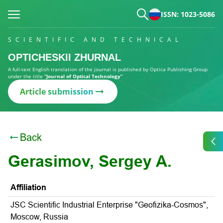
ISSN: 1023-5086
SCIENTIFIC AND TECHNICAL
OPTICHESKII ZHURNAL
A full-text English translation of the journal is published by Optica Publishing Group
under the title
“Journal of Optical Technology”
Article submission
Back
Gerasimov, Sergey A.
Affiliation
JSC Scientific Industrial Enterprise "Geofizika-Cosmos",
Moscow, Russia