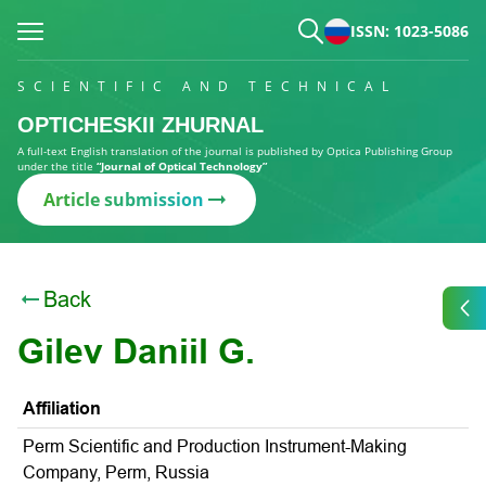
ISSN: 1023-5086
SCIENTIFIC AND TECHNICAL
OPTICHESKII ZHURNAL
A full-text English translation of the journal is published by Optica Publishing Group
under the title
“Journal of Optical Technology”
Article submission
Back
Gilev Daniil G.
Affiliation
Perm Scientific and Production Instrument-Making
Company, Perm, Russia